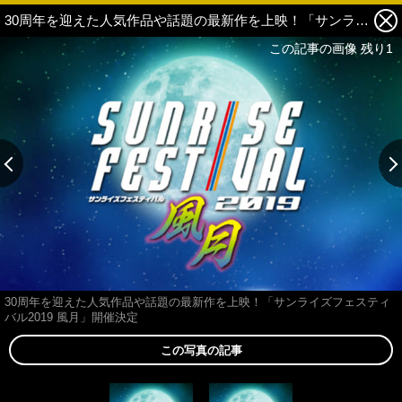
30周年を迎えた人気作品や話題の最新作を上映！「サンライズフェスティバル2019 風月」開催決定 2枚目の写真・画像
この記事の画像 残り1
この記事の画像 残り1
30周年を迎えた人気作品や話題の最新作を上映！「サンライズフェスティ
バル2019 風月」開催決定
この写真の記事