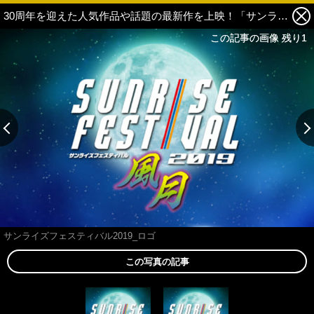
30周年を迎えた人気作品や話題の最新作を上映！「サンライズフェスティバル2019 風月」開催決定 1枚目の写真・画像
この記事の画像 残り1
この記事の画像 残り1
サンライズフェスティバル2019_ロゴ
この写真の記事