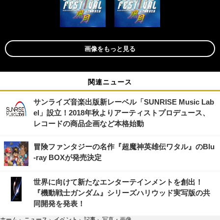
画像をもっと見る
関連ニュース
サンライズ音楽出版新レーベル「SUNRISE Music Lab
el」設立！2018年秋よりアーティストプロデュース、
レコードの商品企画など本格始動
冒険ファンタジーの名作『超魔神英雄伝ワタル』のBlu
-ray BOXが発売決定
世界に向けて新たなエンターテインメントを創出！
『機動戦士ガンダム』シリーズハリウッド実写版の共
同開発を発表！
ホーム
›
ニュース
›
イベント
›
記事
›
写真・画像