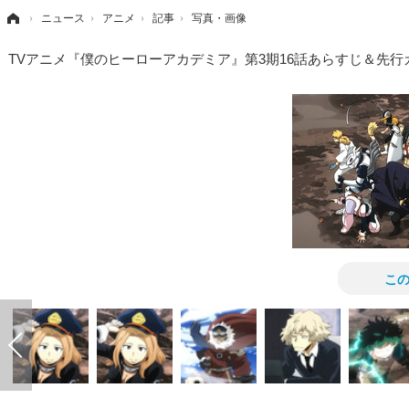
›
ニュース
›
アニメ
›
記事
›
写真・画像
TVアニメ『僕のヒーローアカデミア』第3期16話あらすじ＆先
こ