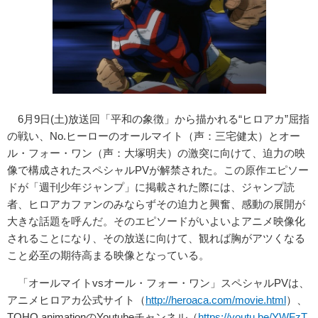
6月9日(土)放送回「平和の象徴」から描かれる“ヒロアカ”屈指
の戦い、No.ヒーローのオールマイト（声：三宅健太）とオー
ル・フォー・ワン（声：大塚明夫）の激突に向けて、迫力の映
像で構成されたスペシャルPVが解禁された。この原作エピソー
ドが「週刊少年ジャンプ」に掲載された際には、ジャンプ読
者、ヒロアカファンのみならずその迫力と興奮、感動の展開が
大きな話題を呼んだ。そのエピソードがいよいよアニメ映像化
されることになり、その放送に向けて、観れば胸がアツくなる
こと必至の期待高まる映像となっている。
「オールマイトvsオール・フォー・ワン」スペシャルPVは、
アニメヒロアカ公式サイト（
http://heroaca.com/movie.html
）、
TOHO animationのYoutubeチャンネル（
https://youtu.be/YWFzT