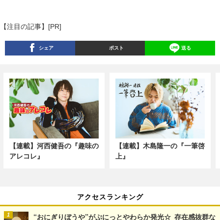
【注目の記事】[PR]
シェア
ポスト
送る
【連載】河西健吾の『趣味の
【連載】木島隆一の『一筆啓
アレコレ』
上』
アクセスランキング
“おにぎりぼうや”がぷにっとやわらか発光☆ 存在感抜群な