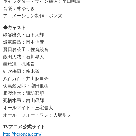
キャラクターデザイン補佐：小田嶋瞳
音楽：林ゆうき
アニメーション制作：ボンズ
◆キャスト
緑谷出久：山下大輝
爆豪勝己：岡本信彦
麗日お茶子：佐倉綾音
飯田天哉：石川界人
轟焦凍：梶裕貴
蛙吹梅雨：悠木碧
八百万百：井上麻里奈
切島鋭児郎：増田俊樹
相澤消太：諏訪部順一
死柄木弔：内山昂輝
オールマイト：三宅健太
オール・フォー・ワン：大塚明夫
TV
アニメ公式サイト
http://heroaca.com/