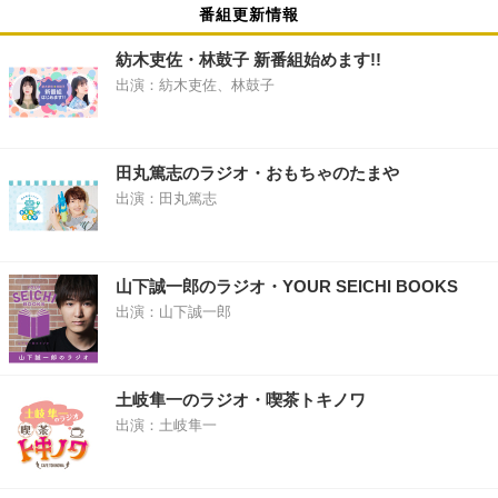
番組更新情報
紡木吏佐・林鼓子 新番組始めます!!
出演：紡木吏佐、林鼓子
田丸篤志のラジオ・おもちゃのたまや
出演：田丸篤志
山下誠一郎のラジオ・YOUR SEICHI BOOKS
出演：山下誠一郎
土岐隼一のラジオ・喫茶トキノワ
出演：土岐隼一