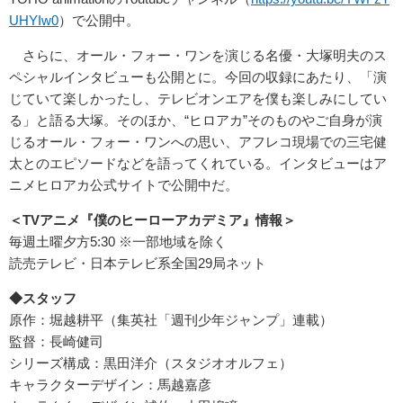
UHYIw0
）で公開中。
さらに、オール・フォー・ワンを演じる名優・大塚明夫のス
ペシャルインタビューも公開とに。今回の収録にあたり、「演
じていて楽しかったし、テレビオンエアを僕も楽しみにしてい
る」と語る大塚。そのほか、“ヒロアカ”そのものやご自身が演
じるオール・フォー・ワンへの思い、アフレコ現場での三宅健
太とのエピソードなどを語ってくれている。インタビューはア
ニメヒロアカ公式サイトで公開中だ。
＜TVアニメ『僕のヒーローアカデミア』情報＞
毎週土曜夕方5:30 ※一部地域を除く
読売テレビ・日本テレビ系全国29局ネット
◆スタッフ
原作：堀越耕平（集英社「週刊少年ジャンプ」連載）
監督：長崎健司
シリーズ構成：黒田洋介（スタジオオルフェ）
キャラクターデザイン：馬越嘉彦