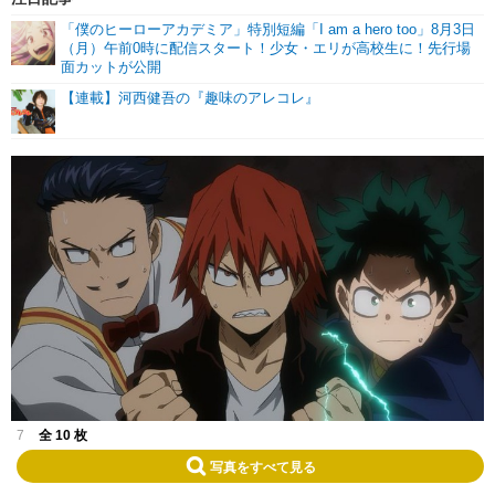
「僕のヒーローアカデミア」特別短編「I am a hero too」8月3日
（月）午前0時に配信スタート！少女・エリが高校生に！先行場
面カットが公開
【連載】河西健吾の『趣味のアレコレ』
7
全 10 枚
写真をすべて見る