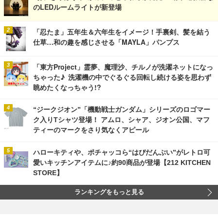
のLEDルームライトが新登場
「忍たま」五年生＆六年生をイメージ！手裏剣、髪を結う
仕草…和の趣を感じさせる「MAYLA」パンプス
「東方Project」霊夢、魔理沙、チルノが洗濯ネットになっ
ちゃった♪ 洗濯機の中でぐるぐる回転し続ける姿を思わず
眺めたくなっちゃう!?
“ジークジオン”「機動戦士ガンダム」シリーズのロゴマー
ク入りTシャツ登場！ アムロ、シャア、ジオン公国、マフ
ティーのマークをさり気なくアピール
ハローキティや、ポチャッコら“はぴだんぶい”がレトロ可
愛いキッチンアイテムに♪約90商品が登場【212 KITCHEN
STORE】
ランキングをもっと見る