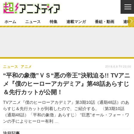
CL
ホーム
ニュース
特集
連載マンガ
番組・動画
連載
ニュース
ニュース一覧
アニメ
特集
ゲーム・アプリ
マンガ
特集一覧
カバー
連載マンガ
2018.6.8 Fri 23:00
ニュース
アニメ
映画
音楽
インタビュー
レポート
連載マンガ一覧
連載一覧
番組・動画
“平和の象徴”ＶＳ“悪の帝王”決戦迫る!! TVアニ
グッズ
イベント
メ『僕のヒーローアカデミア』第48話あらすじ
ラキりす
番組・動画一覧
ラジオ
連載・ブログ
＆先行カットが公開！
声優
コスプレ
動画
連載・ブログ一覧
コラム
TVアニメ『僕のヒーローアカデミア』第3期10話（通期48話）のあ
舞台
新帝スタ
らすじ＆先行カットが到着したので、ご紹介する。 〈第3期10話
編集部ブログ・お知らせ
（通期48話）「平和の象徴」あらすじ〉 “巨悪”オール・フォー・ワ
ンの手によりヒーロー有利 …
注目記事