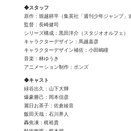
◆スタッフ
原作：堀越耕平（集英社「週刊少年ジャンプ
監督：長崎健司
シリーズ構成：黒田洋介（スタジオオルフェ）
キャラクターデザイン：馬越嘉彦
キャラクターデザイン補佐：小田嶋瞳
音楽：林ゆうき
アニメーション制作：ボンズ
◆キャスト
緑谷出久：山下大輝
爆豪勝己：岡本信彦
麗日お茶子：佐倉綾音
飯田天哉：石川界人
轟焦凍：梶裕貴