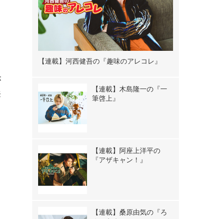
【連載】河西健吾の『趣味のアレコレ』
が
【連載】木島隆一の『一
来
筆啓上』
る
【連載】阿座上洋平の
『アザキャン！』
【連載】桑原由気の『ろ