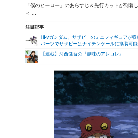
「僕のヒーロー」のあらすじ＆先行カットが到着
＜ …
注目記事
Hi-vガンダム、サザビーのミニフィギュアが収録！
パーツでサザビーはナイチンゲールに換装可能!
【連載】河西健吾の『趣味のアレコレ』