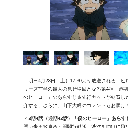
明日4月28日（土）17:30より放送される、ヒ
リーズ前半の最大の見せ場回となる第4話（通期
のヒーロー」のあらすじ＆先行カットが到着し
介する。さらに、山下大輝のコメントもお届け
＜3
期4話（通期42話）
「僕のヒーロー」あらす
襲い来る敵連合・開闢行動隊！洸汰を助けに飛