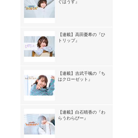
ぐはうす』
【連載】高田憂希の『ひ
トリップ』
【連載】吉武千颯の『ち
はクローゼット』
【連載】白石晴香の『わ
らうわらびー』