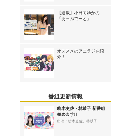
【連載】小日向ゆかの
『あっぷでーと』
オススメのアニラジを紹
介！
番組更新情報
紡木吏佐・林鼓子 新番組
始めます!!
出演：紡木吏佐、林鼓子