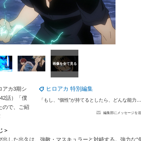
ヒロアカ 特別編集
ロアカ3期シ
42話）「僕
「もし、“個性”が持てるとしたら、どんな能力を使ってみたい？」TVアニメ『僕のヒーローアカデミア』にてビッグ3を演じる新垣樽助・上村祐翔・安野希世乃のビッグ座談会！「食べる系の“個性”はいいですよね。」
たので、ご紹
編集部にメッセージを
！
じ＞
び出した出久は、強敵・マスキュラーと対峙する。強力な“