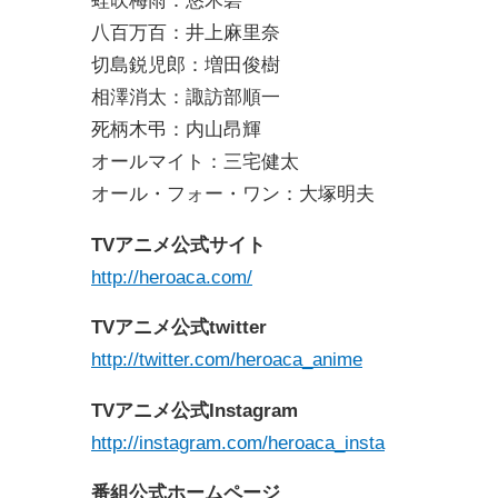
蛙吹梅雨：悠木碧
八百万百：井上麻里奈
切島鋭児郎：増田俊樹
相澤消太：諏訪部順一
死柄木弔：内山昂輝
オールマイト：三宅健太
オール・フォー・ワン：大塚明夫
TV
アニメ公式サイト
http://heroaca.com/
TV
アニメ公式
twitter
http://twitter.com/heroaca_anime
TV
アニメ公式
Instagram
http://instagram.com/heroaca_insta
番組公式ホームページ