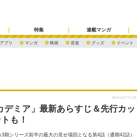
特集
連載マンガ
アプリ
マンガ
映画
音楽
グッズ
イベント
2018.4.27 Fri 23
カデミア」最新あらすじ＆先行カッ
ントも！
アカ3期シリーズ前半の最大の見せ場回となる第4話（通期42話）