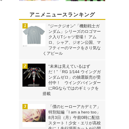
アニメニュースランキング
“ジークジオン”「機動戦士ガ
ンダム」シリーズのロゴマー
ク入りTシャツ登場！ アム
ロ、シャア、ジオン公国、マ
フティーのマークをさり気な
くアピール
“未来は見えているはず
だ！”「RG 1/144 ウイングガ
ンダムゼロ」の抽選販売が受
付中！ ウイングバインダー
にRGならではのギミックを
搭載
「僕のヒーローアカデミア」
特別短編「I am a hero too」
8月3日（月）午前0時に配信
スタート！少女・エリが高校
生に！先行場面カットが公開