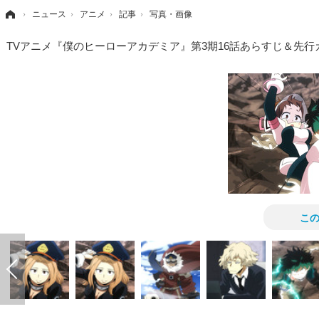
›
ニュース
›
アニメ
›
記事
›
写真・画像
TVアニメ『僕のヒーローアカデミア』第3期16話あらすじ＆先
こ