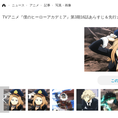
›
ニュース
›
アニメ
›
記事
›
写真・画像
TVアニメ『僕のヒーローアカデミア』第3期16話あらすじ＆先
こ