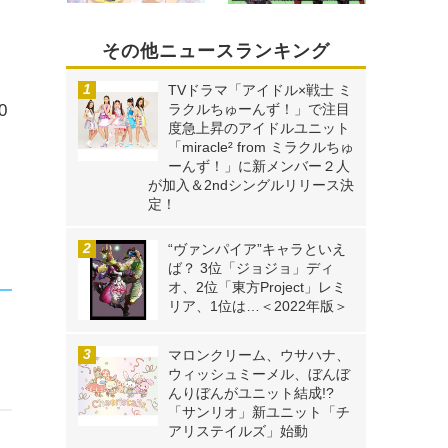
その他ニュースランキング
ト
TVドラマ「アイドル×戦士 ミ
0
ラクルちゅーんず！」で注目
度急上昇のアイドルユニット
「miracle² from ミラクルちゅ
ーんず！」に新メンバー２人
が加入＆2ndシングルリリース決
定！
“ヴァンパイア”キャラといえ
ば？ 3位「ジョジョ」ディ
オ、2位「東方Project」レミ
リア、1位は…＜2022年版＞
マロンクリーム、ウサハナ、
ウィッシュミーメル、ぼんぼ
んりぼんがユニット結成!?
「サンリオ」新ユニット「チ
アリステイルズ」始動