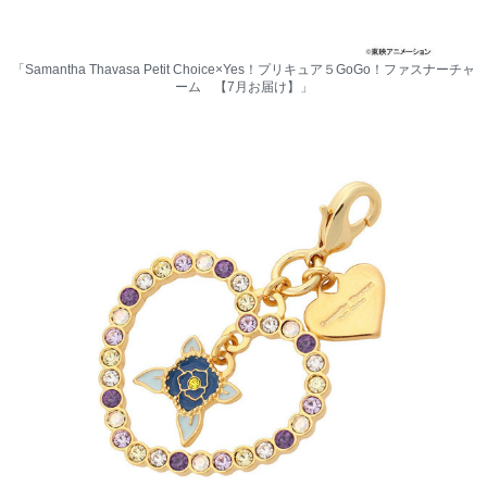
「Samantha Thavasa Petit Choice×Yes！プリキュア５GoGo！ファスナーチャ
ーム 【7月お届け】」