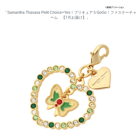
「Samantha Thavasa Petit Choice×Yes！プリキュア５GoGo！ファスナーチャ
ーム 【7月お届け】」