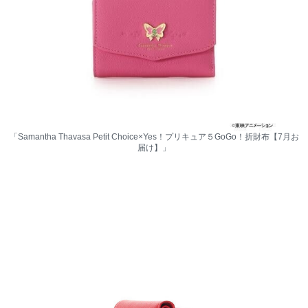
「Samantha Thavasa Petit Choice×Yes！プリキュア５GoGo！折財布【7月お
届け】」