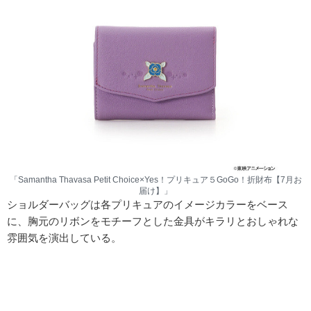
「Samantha Thavasa Petit Choice×Yes！プリキュア５GoGo！折財布【7月お
届け】」
ショルダーバッグは各プリキュアのイメージカラーをベース
に、胸元のリボンをモチーフとした金具がキラリとおしゃれな
雰囲気を演出している。