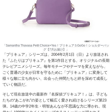
「Samantha Thavasa Petit Choice×Yes！プリキュア５GoGo！ショルダーバッ
グ【7月お届け】」
「プリキュア」シリーズは、2004年2月1日（日）より放送され
た『ふたりはプリキュア』を第1作目とする、オリジナルの長期
テレビアニメシリーズ。毎年モチーフやテーマを変えながら、
ごく普通の少女が日常を守るために「プリキュア」に変身して
様々な敵に立ち向かい、出会った仲間たちと絆を深めて成長し
ていく物語だ。
そして現在放送中の最新作『名探偵プリキュア！』は、子ども
たちの“あこがれ”の姿として幅広く愛され続けるシリーズ第23
弾。14歳の中学2年生・明智あんなが不思議な力に導かれ、現