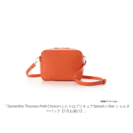
「Samantha Thavasa Petit Choice×ふたりはプリキュアSplash☆Star ショルダ
ーバッグ【7月お届け】」