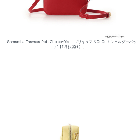
「Samantha Thavasa Petit Choice×Yes！プリキュア５GoGo！ショルダーバッ
グ【7月お届け】」