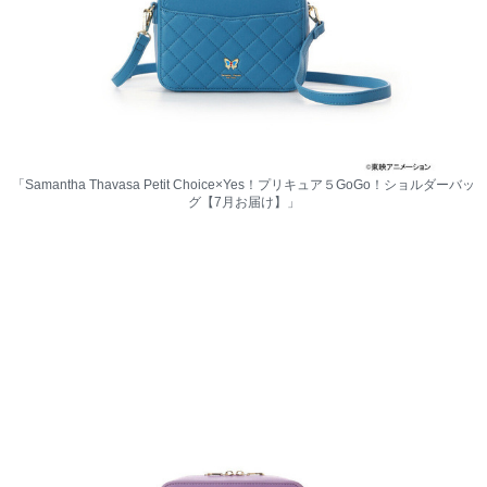
「Samantha Thavasa Petit Choice×Yes！プリキュア５GoGo！ショルダーバッ
グ【7月お届け】」