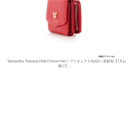
「Samantha Thavasa Petit Choice×Yes！プリキュア５GoGo！折財布【7月お
届け】」