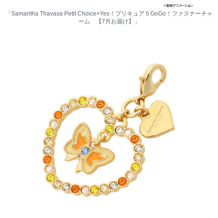
「Samantha Thavasa Petit Choice×Yes！プリキュア５GoGo！ファスナーチャ
ーム 【7月お届け】」