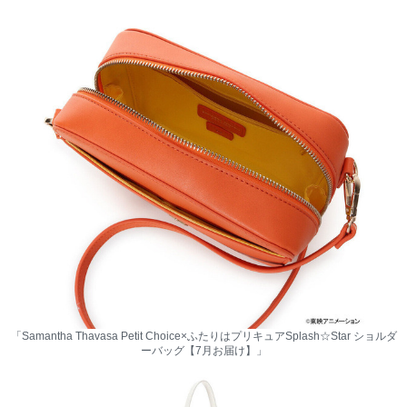
「Samantha Thavasa Petit Choice×ふたりはプリキュアSplash☆Star ショルダ
ーバッグ【7月お届け】」