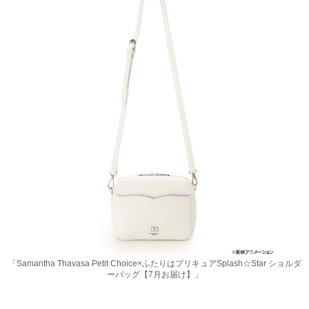
「Samantha Thavasa Petit Choice×ふたりはプリキュアSplash☆Star ショルダ
ーバッグ【7月お届け】」