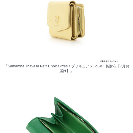
「Samantha Thavasa Petit Choice×Yes！プリキュア５GoGo！折財布【7月お
届け】」