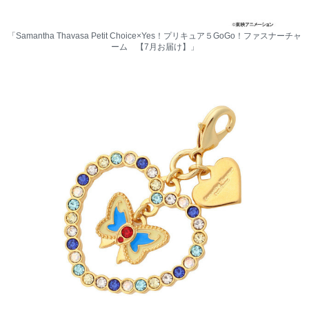
「Samantha Thavasa Petit Choice×Yes！プリキュア５GoGo！ファスナーチャ
ーム 【7月お届け】」