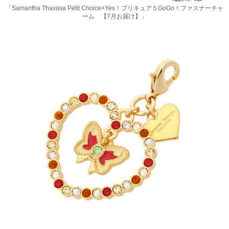
「Samantha Thavasa Petit Choice×Yes！プリキュア５GoGo！ファスナーチャ
ーム 【7月お届け】」