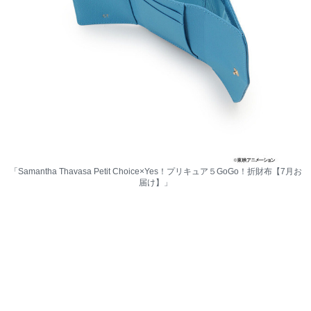
「Samantha Thavasa Petit Choice×Yes！プリキュア５GoGo！折財布【7月お
届け】」