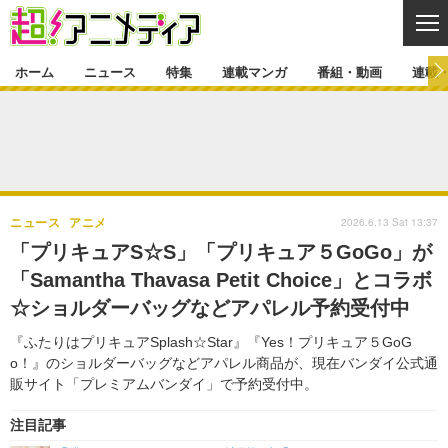
CL
ホーム
ニュース
特集
連載マンガ
番組・動画
連載
ニュース
ニュース一覧
アニメ
特集
ゲーム・アプリ
マンガ
特集一覧
カバー
連載マンガ
2026.6.13 Sat 13:37
ニュース
アニメ
映画
音楽
インタビュー
レポート
連載マンガ一覧
連載一覧
番組・動画
「プリキュアS☆S」「プリキュア５GoGo」が
グッズ
イベント
「Samantha Thavasa Petit Choice」とコラボ
ラキりす
番組・動画一覧
ラジオ
連載・ブログ
☆ショルダーバッグなどアパレル予約受付中
声優
コスプレ
動画
連載・ブログ一覧
コラム
『ふたりはプリキュアSplash☆Star』『Yes！プリキュア５GoG
舞台
新帝スタ
o！』のショルダーバッグなどアパレル商品が、現在バンダイ公式通
編集部ブログ・お知らせ
販サイト「プレミアムバンダイ」で予約受付中。
注目記事