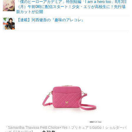
「僕のヒーローアカデミア」特別短編「I am a hero too」8月3日
（月）午前0時に配信スタート！少女・エリが高校生に！先行場
面カットが公開
【連載】河西健吾の『趣味のアレコレ』
「Samantha Thavasa Petit Choice×Yes！プリキュア５GoGo！ショルダーバ