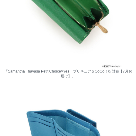
「Samantha Thavasa Petit Choice×Yes！プリキュア５GoGo！折財布【7月お
届け】」