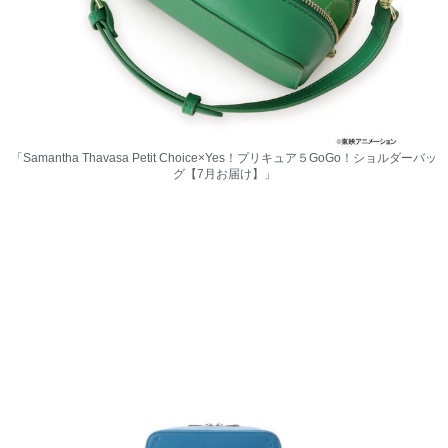
「Samantha Thavasa Petit Choice×Yes！プリキュア５GoGo！ショルダーバッ
グ【7月お届け】」