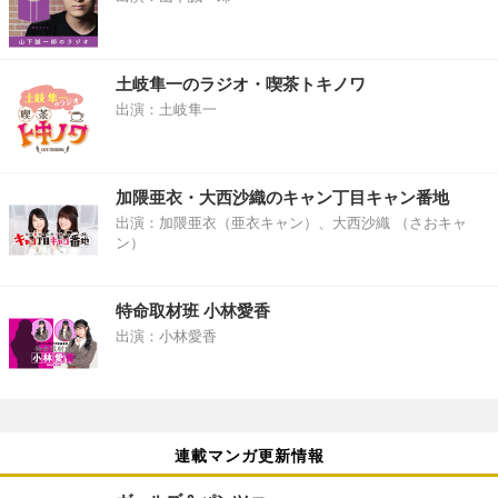
土岐隼一のラジオ・喫茶トキノワ
出演：土岐隼一
加隈亜衣・大西沙織のキャン丁目キャン番地
出演：加隈亜衣（亜衣キャン）、大西沙織 （さおキャ
ン）
特命取材班 小林愛香
出演：小林愛香
連載マンガ更新情報