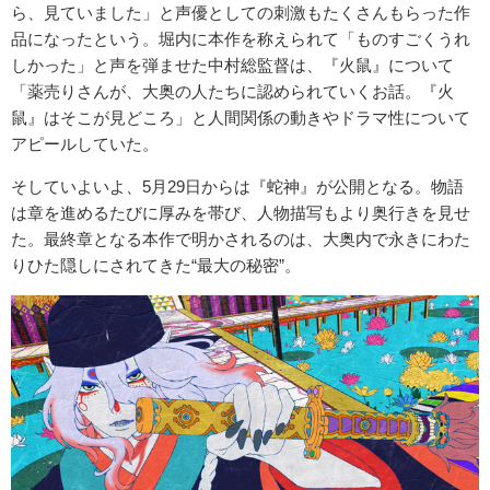
ら、見ていました」と声優としての刺激もたくさんもらった作
品になったという。堀内に本作を称えられて「ものすごくうれ
しかった」と声を弾ませた中村総監督は、『火鼠』について
「薬売りさんが、大奥の人たちに認められていくお話。『火
鼠』はそこが見どころ」と人間関係の動きやドラマ性について
アピールしていた。
そしていよいよ、5月29日からは『蛇神』が公開となる。物語
は章を進めるたびに厚みを帯び、人物描写もより奥行きを見せ
た。最終章となる本作で明かされるのは、大奥内で永きにわた
りひた隠しにされてきた“最大の秘密”。