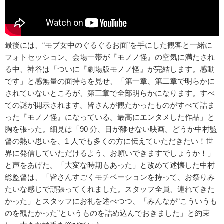
最後には、“モブ女中のぐるぐるお面”を手にした観客と一緒に
フォトセッション。会場一帯が『モノノ怪』の空気に満たされ
る中、神谷は「ついに『劇場版モノノ怪』が完結します。感動
です」と感無量の面持ちを見せ、「第一章、第二章で明らかに
されていないところが、第三章で全部明らかになります。すべ
ての謎が開示されます。皆さんが観たかったものがすべて詰ま
った『モノノ怪』になっている。最高にエンタメした作品」と
胸を張った。細見は「90 分、目が離せない映画。どうか中村監
督の熱い思いを、1 人でも多くの方に伝えていただきたい！世
界に発信していただけるよう、お願いできますでしょうか！」
と声をあげた。「大変な時期もあった」と改めて述懐した中村
総監督は、「皆さんすごくモチベーションを持って、お祭りみ
たいな感じで頑張ってくれました。スタッフ全員、連れてきた
かった」とスタッフにお礼を述べつつ、「みんなが“こういうも
のを観たかった”というものを詰め込んでおきました」と約束