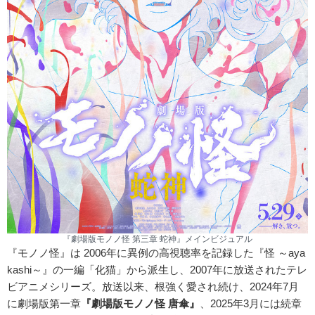
『劇場版モノノ怪 第三章 蛇神』メインビジュアル
『モノノ怪』は 2006年に異例の高視聴率を記録した『怪 ～aya
kashi～』の一編「化猫」から派生し、2007年に放送されたテレ
ビアニメシリーズ。放送以来、根強く愛され続け、2024年7月
に劇場版第一章
『劇場版モノノ怪 唐傘』
、2025年3月には続章