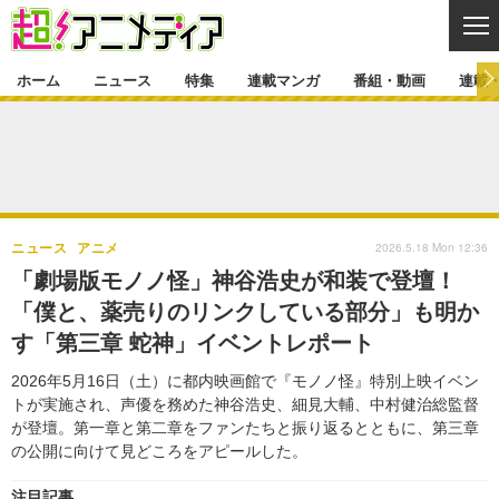
CL
ホーム
ニュース
特集
連載マンガ
番組・動画
連載
ニュース
ニュース一覧
アニメ
特集
ゲーム・アプリ
マンガ
特集一覧
カバー
連載マンガ
2026.5.18 Mon 12:36
ニュース
アニメ
映画
音楽
インタビュー
レポート
連載マンガ一覧
連載一覧
番組・動画
「劇場版モノノ怪」神谷浩史が和装で登壇！
グッズ
イベント
「僕と、薬売りのリンクしている部分」も明か
ラキりす
番組・動画一覧
ラジオ
連載・ブログ
す「第三章 蛇神」イベントレポート
声優
コスプレ
動画
連載・ブログ一覧
コラム
2026年5月16日（土）に都内映画館で『モノノ怪』特別上映イベン
舞台
新帝スタ
トが実施され、声優を務めた神谷浩史、細見大輔、中村健治総監督
編集部ブログ・お知らせ
が登壇。第一章と第二章をファンたちと振り返るとともに、第三章
の公開に向けて見どころをアピールした。
注目記事