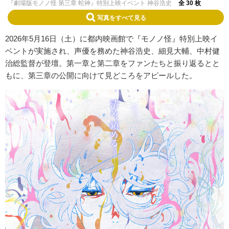
『劇場版モノノ怪 第三章 蛇神』特別上映イベント 神谷浩史
全 30 枚
写真をすべて見る
2026年5月16日（土）に都内映画館で『モノノ怪』特別上映イ
ベントが実施され、声優を務めた神谷浩史、細見大輔、中村健
治総監督が登壇。第一章と第二章をファンたちと振り返るとと
もに、第三章の公開に向けて見どころをアピールした。