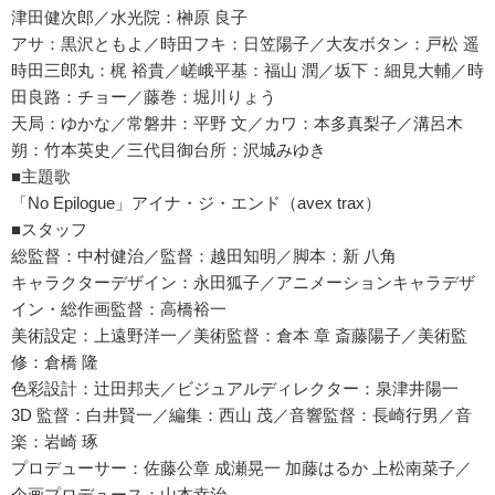
津田健次郎／水光院：榊原 良子
アサ：黒沢ともよ／時田フキ：日笠陽子／大友ボタン：戸松 遥
時田三郎丸：梶 裕貴／嵯峨平基：福山 潤／坂下：細見大輔／時
田良路：チョー／藤巻：堀川りょう
天局：ゆかな／常磐井：平野 文／カワ：本多真梨子／溝呂木
朔：竹本英史／三代目御台所：沢城みゆき
■主題歌
「No Epilogue」アイナ・ジ・エンド（avex trax）
■スタッフ
総監督：中村健治／監督：越田知明／脚本：新 八角
キャラクターデザイン：永田狐子／アニメーションキャラデザ
イン・総作画監督：高橋裕一
美術設定：上遠野洋一／美術監督：倉本 章 斎藤陽子／美術監
修：倉橋 隆
色彩設計：辻田邦夫／ビジュアルディレクター：泉津井陽一
3D 監督：白井賢一／編集：西山 茂／音響監督：長崎行男／音
楽：岩崎 琢
プロデューサー：佐藤公章 成瀬晃一 加藤はるか 上松南菜子／
企画プロデュース：山本幸治