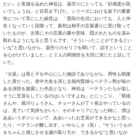
たい」と実感を込めた神谷は、薬売りにとっても「好感度が高
いでしょうね」と目尻を下げた。シリーズにおける坂下の重要
性について耳にした細見は、「普段の生活においても、人と仲
良くなっていく段階って、最初は相手の言葉通りに受け取って
いたものが、次第にその言葉の裏や意味、隠されたものを汲み
取れるようになると思うんです。“そういったことができるとい
いな”と思いながら、薬売りのセリフを聞いて、話すということ
を心がけていました」と 2 人の関係性を大切に演じたと話して
いた。
『火鼠』は母と子を中心にした物語でありながら、男性も暗躍
した章だった。老中大友を演じる堀内賢雄らベテラン勢が味の
ある演技を披露した作品となり、神谷は「ベテランたちが楽し
そうに芝居をしているのはいいですよね」とにっこり。「賢雄
さんや、堀川りょうさん、チョーさんが丁々発止やっているの
は、見ていて気持ちがいい。そのキャリアになった時に、僕は
ああいうポジションで、ああいったお芝居ができるかなと思っ
たり。ベテランが醸し出す、いやらしさ（笑）。“そういうもの
をちゃんと感じさせる歳の取り方が、できるかな”と思いなが