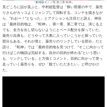
『劇場版モノノ怪 第三章 蛇神』
見どころに話が及ぶと、中村総監督は「狭い部屋の中で、薬売
りさんがカッコよくジャンプして回転する。コンテを描きなが
ら、“わおー！”となった」とアクションも注目だと訴え、神谷
は「最終目的地は、『蛇神』。第一章、第二章では、演じる上
でも、全力を出し切らないようにとペース配分を探っていた。
薬売り自身も、どうやって大奥に入っていこうかと探っていた
部分もある。それが僕と、薬売りのリンクしている部分」だと
語り、『蛇神』では「最終目的地を見つけて、“そこに向かって
行けばこの物語は完結する。自分の目的が終わる”という思い
も、リンクしている」と力強くコメント。目的に向かって突っ
走っていく薬売りを、ぜひ「観ていただきたい」と呼びかけ
た。