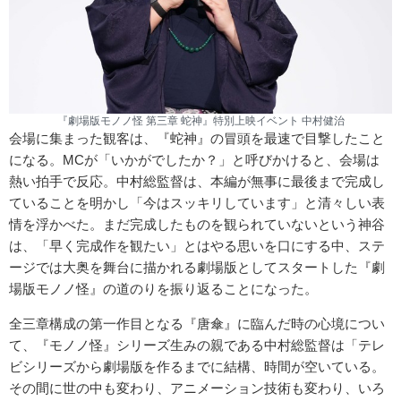
『劇場版モノノ怪 第三章 蛇神』特別上映イベント 中村健治
会場に集まった観客は、『蛇神』の冒頭を最速で目撃したこと
になる。MCが「いかがでしたか？」と呼びかけると、会場は
熱い拍手で反応。中村総監督は、本編が無事に最後まで完成し
ていることを明かし「今はスッキリしています」と清々しい表
情を浮かべた。まだ完成したものを観られていないという神谷
は、「早く完成作を観たい」とはやる思いを口にする中、ステ
ージでは大奥を舞台に描かれる劇場版としてスタートした『劇
場版モノノ怪』の道のりを振り返ることになった。
全三章構成の第一作目となる『唐傘』に臨んだ時の心境につい
て、『モノノ怪』シリーズ生みの親である中村総監督は「テレ
ビシリーズから劇場版を作るまでに結構、時間が空いている。
その間に世の中も変わり、アニメーション技術も変わり、いろ