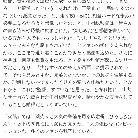
映像、音も極めて濃密な完成作を目の当たりにして、「嘘だ
ろ！」と驚愕したという。それだけに三章まで「“完結するのか
な”という感覚だった」と、走り抜けるには相当ハードな歩みが
必要になるだろうと想像したとのこと。中村総監督は「皆さん
の書き込みや応援に励まされた。“楽しみだ”と感想を書かれて
いる方が 1 人でもいらっしゃれば、“よし！やるぞ”と思えた。
スタッフみんなも励まされていた」とファンの愛に支えられな
がら、ここまで辿り着くことができたと感謝を込めた。さらに
神谷は、何度も鑑賞を重ねることで発見や理解が深まるシリー
ズだとうなり、「実はすべての答えが画面上に提示されてい
て、それを見落とすか、見落とさないか。その意味を理解する
か、理解しないかでまったく見方の変わる作品だということが
わかる。これは“監督、すごいな”と思った」と惚れ惚れ。壮大
なサーガを完成させた中村総監督が今、晴れやかな表情をして
いることも納得だとうなずいていた。
『火鼠』では、薬売りと大奥の警備を司る広敷番（ひろしきば
ん）・坂下の関係性にも変化が見えた。2 人の絶妙なコンビネ
ーションも、多くのファンを魅了している。