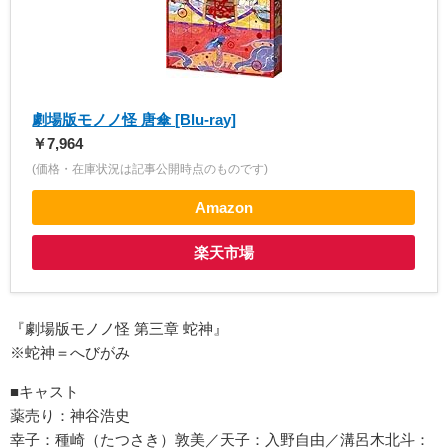
劇場版モノノ怪 唐傘 [Blu-ray]
￥7,964
(価格・在庫状況は記事公開時点のものです)
Amazon
楽天市場
『劇場版モノノ怪 第三章 蛇神』
※蛇神＝へびがみ
■キャスト
薬売り：神谷浩史
幸子：種崎（たつさき）敦美／天子：入野自由／溝呂木北斗：