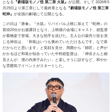
となる
『劇場版モノノ怪 第二章 火鼠』
が公開。そして 2026年5
月29日より第三章にして最終章となる
『劇場版モノノ怪 第三章
蛇神』
が全国の劇場にて公開となる。
この日は『唐傘』『火鼠』リバイバル上映に加えて『蛇神』の
冒頭20分がお披露目となり、上映後の会場にキャスト、総監督
が着物姿で登場。大きな拍手を浴びた。主人公の薬売り役を演
じる神谷は、「和装はいつも褒めていただけるんです。なで肩
だからだと思います」と笑顔を見せ、周囲から「師匠」と声が
かかるほど和装が似合っていた中村総監督は、「神谷さんと細
見さんが、僕の内弟子みたい」と楽しそうに話すなど、和やか
な雰囲気でイベントがスタートした。