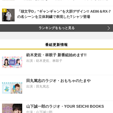
「頭文字D」“ギャンギャン”を大胆デザイン!! AE86＆RX-7
の名シーンを立体刺繍で表現したTシャツ登場
ランキングをもっと見る
番組更新情報
紡木吏佐・林鼓子 新番組始めます!!
出演：紡木吏佐、林鼓子
田丸篤志のラジオ・おもちゃのたまや
出演：田丸篤志
山下誠一郎のラジオ・YOUR SEICHI BOOKS
出演：山下誠一郎