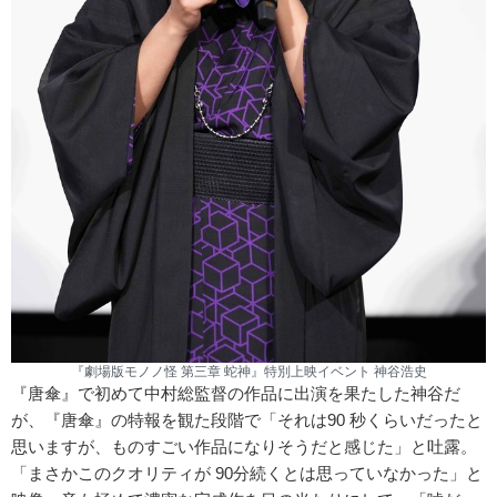
『劇場版モノノ怪 第三章 蛇神』特別上映イベント 神谷浩史
『唐傘』で初めて中村総監督の作品に出演を果たした神谷だ
が、『唐傘』の特報を観た段階で「それは90 秒くらいだったと
思いますが、ものすごい作品になりそうだと感じた」と吐露。
「まさかこのクオリティが 90分続くとは思っていなかった」と