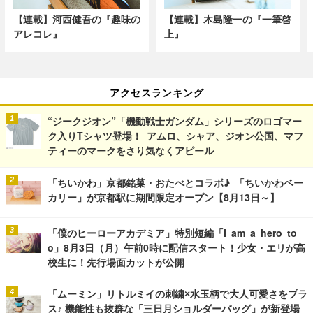
【連載】河西健吾の『趣味の
【連載】木島隆一の『一筆啓
アレコレ』
上』
アクセスランキング
“ジークジオン”「機動戦士ガンダム」シリーズのロゴマー
ク入りTシャツ登場！ アムロ、シャア、ジオン公国、マフ
ティーのマークをさり気なくアピール
「ちいかわ」京都銘菓・おたべとコラボ♪ 「ちいかわベー
カリー」が京都駅に期間限定オープン【8月13日～】
「僕のヒーローアカデミア」特別短編「I am a hero to
o」8月3日（月）午前0時に配信スタート！少女・エリが高
校生に！先行場面カットが公開
「ムーミン」リトルミイの刺繍×水玉柄で大人可愛さをプラ
ス♪ 機能性も抜群な「三日月ショルダーバッグ」が新登場