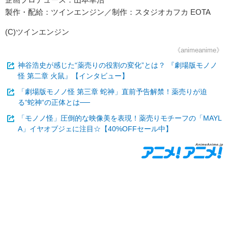
製作・配給：ツインエンジン／制作：スタジオカフカ EOTA
(C)ツインエンジン
《animeanime》
神谷浩史が感じた“薬売りの役割の変化”とは？ 『劇場版モノノ
怪 第二章 火鼠』【インタビュー】
「劇場版モノノ怪 第三章 蛇神」直前予告解禁！薬売りが迫
る“蛇神“の正体とは──
「モノノ怪」圧倒的な映像美を表現！薬売りモチーフの「MAYL
A」イヤオブジェに注目☆【40%OFFセール中】