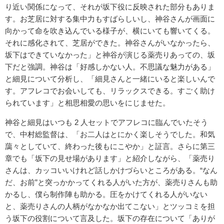
り近い関係になって、それが坂下役に反映された部分もありま
す。お芝居に対する集中力もすばらしいし、神谷さんが画面に
向かって命を吹き込んでいる様子が、横にいても響いてくる。
それに感化されて、芝居ができた。神谷さんがいなかったら、
坂下はできていなかった」と神谷が演じる薬売りあっての、坂
下だと強調。神谷は「好感しかない人。不思議な魅力がある」
と細見について分析し、「細見さんと一緒にいると楽しいんで
す。アフレコでお会いしても、リラックスできる。すごく助け
られています」と相思相愛の思いをにじませた。
神谷と細見はいつも 2 人セットでアフレコに臨んでいたそう
で、中村総監督は、「お二人はとにかく楽しそうでした。和気
藹々としていて、終わった後もにこやか」と証言。さらに第三
章でも「坂下の見せ場があります」と紹介しながら、「薬売り
さんは、カッコいいけれど話しかけづらいところがある。“なん
だ、お前”と突っかかってくれる人がいた方が、薬売りさんも助
かるし、僕ら制作陣も助かる。圧をかけてくれる人がいない
と、薬売りさんの人柄がなかなか出てこない」とツッコミを担
う坂下の役割について言及した。坂下の存在について「ありが