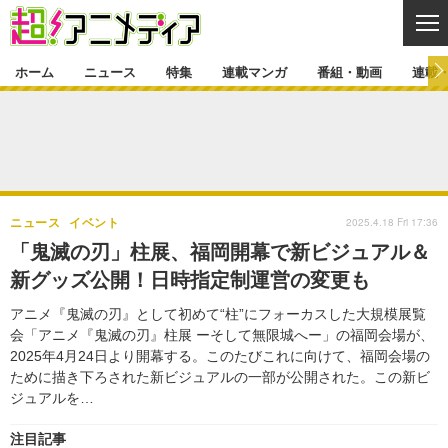
CL
ホーム
ニュース
特集
連載マンガ
番組・動画
連載
ニュース
ニュース一覧
アニメ
特集
ゲーム・アプリ
マンガ
特集一覧
カバー
連載マンガ
2025.4.18 Fri 17:36
ニュース
イベント
映画
音楽
インタビュー
レポート
連載マンガ一覧
連載一覧
番組・動画
「鬼滅の刃」柱展、福岡開幕で新ビジュアル＆
グッズ
イベント
新グッズ公開！日時指定制運営の変更も
ラキりす
番組・動画一覧
ラジオ
連載・ブログ
アニメ『鬼滅の刃』として初めて“柱”にフォーカスした大規模展覧
声優
コスプレ
動画
連載・ブログ一覧
コラム
会「アニメ『鬼滅の刃』柱展 ーそして無限城へー」の福岡会場が、
舞台
新帝スタ
2025年4月24日より開幕する。このたびこれに向けて、福岡会場の
編集部ブログ・お知らせ
ために描き下ろされた新ビジュアルの一部が公開された。この新ビ
ジュアルを…
注目記事