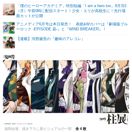
「僕のヒーローアカデミア」特別短編「I am a hero too」8月3日
（月）午前0時に配信スタート！少女・エリが高校生に！先行場
面カットが公開
アニメディア6月号は本日発売！ 表紙&Wカバーは『劇場版ブル
ーロック -EPISODE 凪-』と『WIND BREAKER』！
【連載】河西健吾の『趣味のアレコレ』
福岡会場 描き下ろし新ビジュアルの一部
全 4 枚