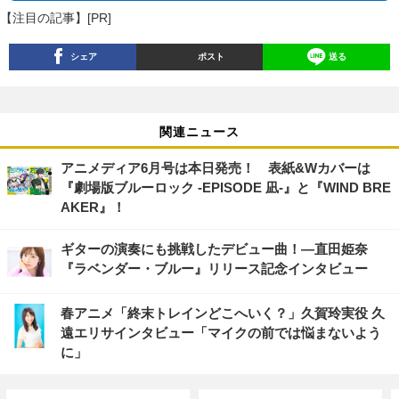
【注目の記事】[PR]
シェア
ポスト
送る
関連ニュース
アニメディア6月号は本日発売！ 表紙&Wカバーは
『劇場版ブルーロック -EPISODE 凪-』と『WIND BRE
AKER』！
ギターの演奏にも挑戦したデビュー曲！―直田姫奈
『ラベンダー・ブルー』リリース記念インタビュー
春アニメ「終末トレインどこへいく？」久賀玲実役 久
遠エリサインタビュー「マイクの前では悩まないよう
に」