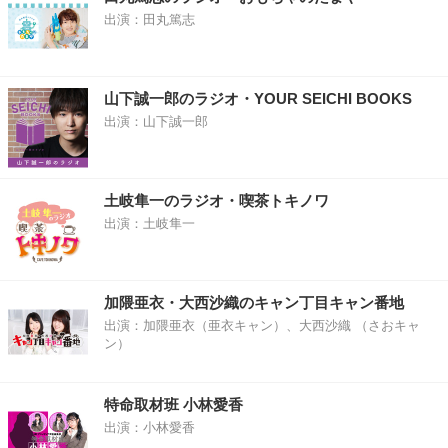
出演：田丸篤志
山下誠一郎のラジオ・YOUR SEICHI BOOKS
出演：山下誠一郎
土岐隼一のラジオ・喫茶トキノワ
出演：土岐隼一
加隈亜衣・大西沙織のキャン丁目キャン番地
出演：加隈亜衣（亜衣キャン）、大西沙織 （さおキャ
ン）
特命取材班 小林愛香
出演：小林愛香