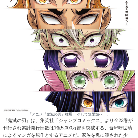
「アニメ『鬼滅の刃』柱展 ーそして無限城へー」
『鬼滅の刃』は、集英社「ジャンプコミックス」より全23巻が
刊行され累計発行部数は1億5,000万部を突破する、吾峠呼世晴
によるマンガを原作とするアニメだ。家族を鬼に殺された少