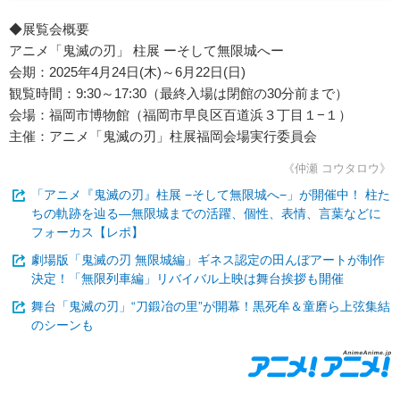
◆展覧会概要
アニメ「鬼滅の刃」 柱展 ーそして無限城へー
会期：2025年4月24日(木)～6月22日(日)
観覧時間：9:30～17:30（最終入場は閉館の30分前まで）
会場：福岡市博物館（福岡市早良区百道浜３丁目１−１）
主催：アニメ「鬼滅の刃」柱展福岡会場実行委員会
《仲瀬 コウタロウ》
「アニメ『鬼滅の刃』柱展 −そして無限城へ−」が開催中！ 柱た
ちの軌跡を辿る―無限城までの活躍、個性、表情、言葉などに
フォーカス【レポ】
劇場版「鬼滅の刃 無限城編」ギネス認定の田んぼアートが制作
決定！「無限列車編」リバイバル上映は舞台挨拶も開催
舞台「鬼滅の刃」“刀鍛冶の里”が開幕！黒死牟＆童磨ら上弦集結
のシーンも