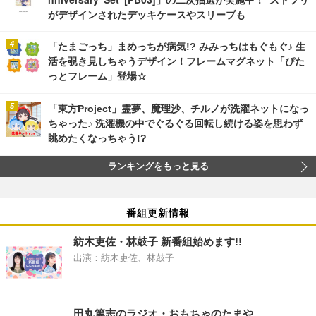
がデザインされたデッキケースやスリーブも
「たまごっち」まめっちが病気!? みみっちはもぐもぐ♪ 生
活を覗き見しちゃうデザイン！フレームマグネット「ぴた
っとフレーム」登場☆
「東方Project」霊夢、魔理沙、チルノが洗濯ネットになっ
ちゃった♪ 洗濯機の中でぐるぐる回転し続ける姿を思わず
眺めたくなっちゃう!?
ランキングをもっと見る
番組更新情報
紡木吏佐・林鼓子 新番組始めます!!
出演：紡木吏佐、林鼓子
田丸篤志のラジオ・おもちゃのたまや