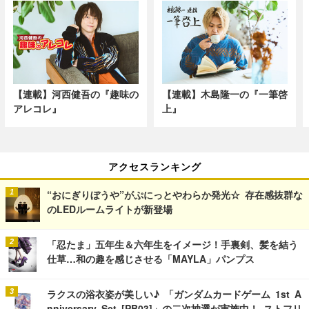
【連載】河西健吾の『趣味の
【連載】木島隆一の『一筆啓
アレコレ』
上』
アクセスランキング
“おにぎりぼうや”がぷにっとやわらか発光☆ 存在感抜群な
のLEDルームライトが新登場
「忍たま」五年生＆六年生をイメージ！手裏剣、髪を結う
仕草…和の趣を感じさせる「MAYLA」パンプス
ラクスの浴衣姿が美しい♪ 「ガンダムカードゲーム 1st A
nniversary Set [PB03]」の二次抽選が実施中！ ストフリ