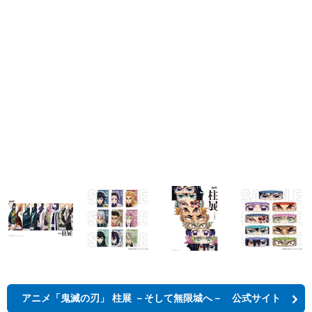
アニメ「鬼滅の刃」 柱展 －そして無限城へ－ 公式サイト