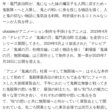
年・竈門炭治郎が、鬼になった妹の禰豆子を人間に戻すため＜
鬼殺隊＞へと入隊し、鬼との戦いに身を投じる物語を描く。人
と鬼の切ない物語に鬼気迫る剣戟、時折描かれるコミカルなシ
ーンが人気を呼ぶ。
ufotableがアニメーション制作を手掛けるアニメは、2019年4月
の『テレビアニメ「鬼滅の刃」竈門炭治郎 立志編』を皮切りに
シリーズ展開してきた。2024年5月より放送された『テレビア
ニメ「鬼滅の刃」柱稽古編』に続く物語を描く『劇場版「鬼滅
の刃」無限城編』は三部作として制作され、第一章が2025年7
月18日に公開を迎える。
「アニメ『鬼滅の刃』柱展 ーそして無限城へー」はそんな本作
として初めて、鬼殺隊最高位の剣士たちである“柱”にフォーカ
スした大規模展覧会だ。千年にわたって鬼舞辻無惨と戦ってき
た鬼殺隊の想いを繋ぐ、最強の剣士たち。彼ら“柱”9人の魅力に
様々な形で向き合い、それぞれの個性や想いに焦点を当
て、”柱“の想いと共に無限城へと向かっていく展覧会として開
かれている。先ごろ閉幕となった東京会場では20万人を動員し