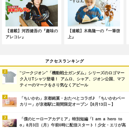
【連載】河西健吾の『趣味の
【連載】木島隆一の『一筆啓
アレコレ』
上』
アクセスランキング
“ジークジオン”「機動戦士ガンダム」シリーズのロゴマー
ク入りTシャツ登場！ アムロ、シャア、ジオン公国、マフ
ティーのマークをさり気なくアピール
「ちいかわ」京都銘菓・おたべとコラボ♪ 「ちいかわベー
カリー」が京都駅に期間限定オープン【8月13日～】
「僕のヒーローアカデミア」特別短編「I am a hero to
o」8月3日（月）午前0時に配信スタート！少女・エリが高