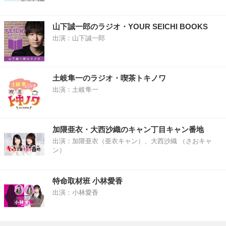
山下誠一郎のラジオ・YOUR SEICHI BOOKS
出演：山下誠一郎
土岐隼一のラジオ・喫茶トキノワ
出演：土岐隼一
加隈亜衣・大西沙織のキャン丁目キャン番地
出演：加隈亜衣（亜衣キャン）、大西沙織 （さおキャ
ン）
特命取材班 小林愛香
出演：小林愛香