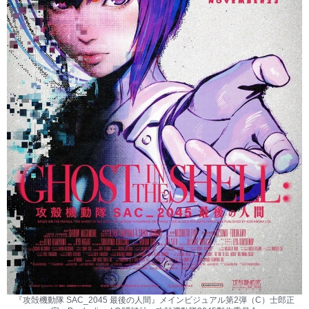
『攻殻機動隊 SAC_2045 最後の人間』メインビジュアル第2弾（C）士郎正