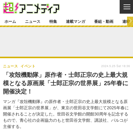
CL
ホーム
ニュース
特集
連載マンガ
番組・動画
連載
ニュース
ニュース一覧
アニメ
特集
ゲーム・アプリ
マンガ
特集一覧
カバー
連載マンガ
2024.5.25 Sat 18:36
ニュース
イベント
映画
音楽
インタビュー
レポート
連載マンガ一覧
連載一覧
番組・動画
「攻殻機動隊」原作者・士郎正宗の史上最大規
グッズ
イベント
模となる原画展「士郎正宗の世界展」25年春に
ラキりす
番組・動画一覧
ラジオ
連載・ブログ
開催決定！
声優
コスプレ
動画
連載・ブログ一覧
コラム
マンガ『攻殻機動隊』の原作者・士郎正宗の史上最大規模となる原
舞台
新帝スタ
画展「士郎正宗の世界展」が、東京の世田谷文学館にて2025年春に
編集部ブログ・お知らせ
開催されることが決定した。世田谷文学館の開館30周年を記念する
もので、青心社の企画協力のもと世田谷文学館、講談社、パルコが
主催する。