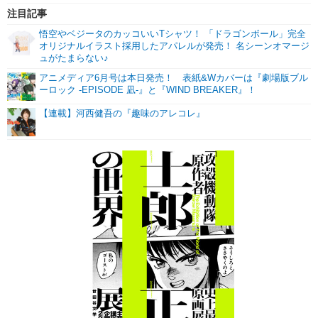
注目記事
悟空やベジータのカッコいいTシャツ！ 「ドラゴンボール」完全
オリジナルイラスト採用したアパレルが発売！ 名シーンオマージ
ュがたまらない♪
アニメディア6月号は本日発売！ 表紙&Wカバーは『劇場版ブル
ーロック -EPISODE 凪-』と『WIND BREAKER』！
【連載】河西健吾の『趣味のアレコレ』