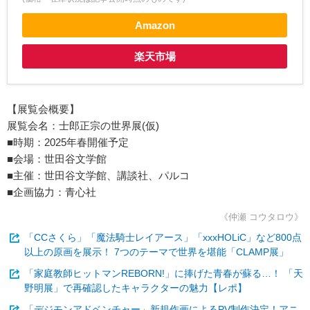
Amazon
楽天市場
【展覧会概要】
展覧会名：士郎正宗の世界展(仮)
■時期：2025年春開催予定
■会場：世田谷文学館
■主催：世田谷文学館、講談社、パルコ
■企画協力：青心社
《仲瀬 コウタロウ》
「CCさくら」「魔法騎士レイアース」「xxxHOLiC」など800点
以上の原画を展示！ 7つのテーマで世界を堪能「CLAMP展」
「家庭教師ヒットマンREBORN!」に捧げた青春が蘇る…！ 「天
野明展」で再確認したキャラクターの魅力【レポ】
「デジモンアドベンチャー」新規作画によるPV制作決定！アニ