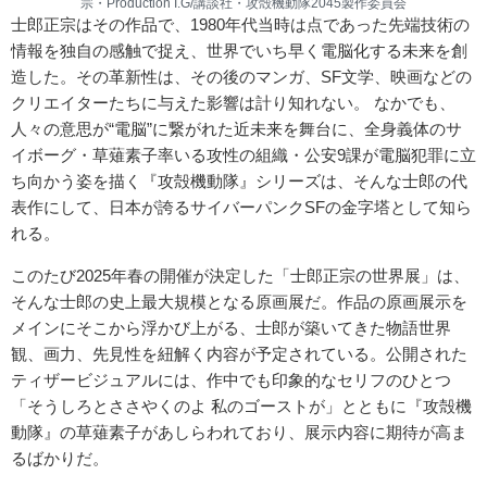
宗・Production I.G/講談社・攻殻機動隊2045製作委員会
士郎正宗はその作品で、1980年代当時は点であった先端技術の
情報を独自の感触で捉え、世界でいち早く電脳化する未来を創
造した。その革新性は、その後のマンガ、SF文学、映画などの
クリエイターたちに与えた影響は計り知れない。 なかでも、
人々の意思が“電脳”に繋がれた近未来を舞台に、全身義体のサ
イボーグ・草薙素子率いる攻性の組織・公安9課が電脳犯罪に立
ち向かう姿を描く『攻殻機動隊』シリーズは、そんな士郎の代
表作にして、日本が誇るサイバーパンクSFの金字塔として知ら
れる。
このたび2025年春の開催が決定した「士郎正宗の世界展」は、
そんな士郎の史上最大規模となる原画展だ。作品の原画展示を
メインにそこから浮かび上がる、士郎が築いてきた物語世界
観、画力、先見性を紐解く内容が予定されている。公開された
ティザービジュアルには、作中でも印象的なセリフのひとつ
「そうしろとささやくのよ 私のゴーストが」とともに『攻殻機
動隊』の草薙素子があしらわれており、展示内容に期待が高ま
るばかりだ。