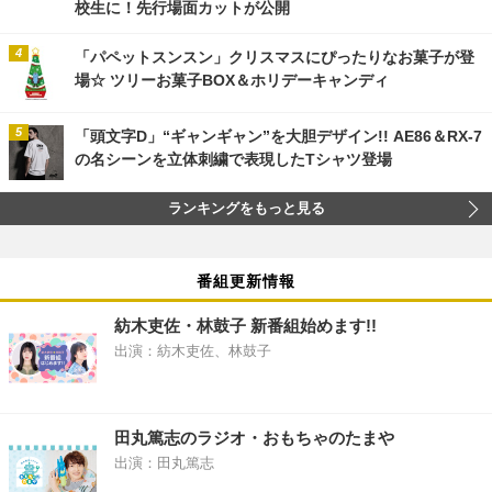
校生に！先行場面カットが公開
「パペットスンスン」クリスマスにぴったりなお菓子が登
場☆ ツリーお菓子BOX＆ホリデーキャンディ
「頭文字D」“ギャンギャン”を大胆デザイン!! AE86＆RX-7
の名シーンを立体刺繍で表現したTシャツ登場
ランキングをもっと見る
番組更新情報
紡木吏佐・林鼓子 新番組始めます!!
出演：紡木吏佐、林鼓子
田丸篤志のラジオ・おもちゃのたまや
出演：田丸篤志