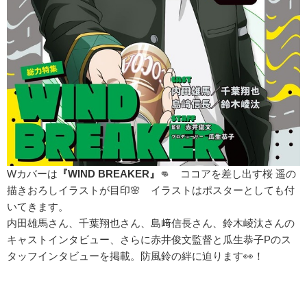
Wカバーは
『WIND BREAKER』
👊 ココアを差し出す桜 遥の
描きおろしイラストが目印🌸 イラストはポスターとしても付
いてきます。
内田雄馬さん、千葉翔也さん、島﨑信長さん、鈴木崚汰さんの
キャストインタビュー、さらに赤井俊文監督と瓜生恭子Pのス
タッフインタビューを掲載。防風鈴の絆に迫ります👀！