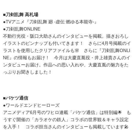
■刀剣乱舞 高札場
●TVアニメ『刀剣乱舞 廻 -虚伝 燃ゆる本能寺-』
●刀剣乱舞ONLINE
不動行光役・阪口大助さんのインタビューを掲載。描きおろし
イラストのピンナップも付いてきます！ さらに4月号掲載のイ
ラストを使用したクリアファイルも🌸 さらに『刀剣乱舞ONLI
NE』の情報もお届け！ 今月は大慶直胤役・井上雄貴さんのイ
ンタビューお届け。作品への思い入れや、大慶直胤の魅力をた
っぷりお聞きしました！
■バケツ通信
●ワールドエンドヒーローズ
アニメディア6月号のワヒロ連載「バケツ通信」は特別編🌟 も
うすぐ開催の「カラオケの鉄人」コラボの世界観＆キャラ設定
を入手！ コラボ担当さんのインタビューも掲載しています🎤