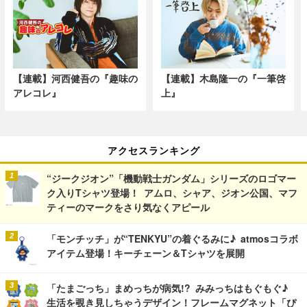
【連載】河西健吾の『趣味の
【連載】木島隆一の『一筆啓
アレコレ』
上』
アクセスランキング
“ジークジオン”「機動戦士ガンダム」シリーズのロゴマー
ク入りTシャツ登場！ アムロ、シャア、ジオン公国、マフ
ティーのマークをさり気なくアピール
「モンチッチ」が“TENKYU”の着ぐるみに♪ atmosコラボ
アイテム登場！キーチェーン＆Tシャツを展開
「たまごっち」まめっちが病気!? みみっちはもぐもぐ♪
生活を覗き見しちゃうデザイン！フレームマグネット「ぴ