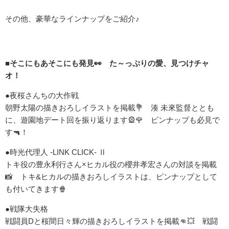
その他、豪華なラインナップをご紹介♪
■そこにもあそこにも発見👀 た～っぷりの愛、見つけチャ
オ！
●夜桜さんちの大作戦
朝野太陽の描きおろしイラストを掲載💐 湊 未來監督ととも
に、遊園地デート回を振り返ります🎡🌹 ピンナップも必見で
す🔫！
●時光代理人 -LINK CLICK- Ⅱ
トキ役の豊永利行さん×ヒカル役の櫻井孝宏さんの対談を掲載
📸 トキ&ヒカルの描きおろしイラストは、ピンナップとして
も付いてきます🍿
●戦隊大失格
戦闘員Dと桜間日々輝の描きおろしイラストを掲載👊💥 戦闘