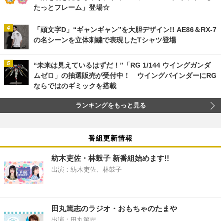
たっとフレーム」登場☆
「頭文字D」“ギャンギャン”を大胆デザイン!! AE86＆RX-7
の名シーンを立体刺繍で表現したTシャツ登場
“未来は見えているはずだ！”「RG 1/144 ウイングガンダ
ムゼロ」の抽選販売が受付中！ ウイングバインダーにRG
ならではのギミックを搭載
ランキングをもっと見る
番組更新情報
紡木吏佐・林鼓子 新番組始めます!!
出演：紡木吏佐、林鼓子
田丸篤志のラジオ・おもちゃのたまや
出演：田丸篤志