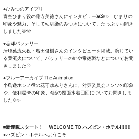
●ひみつのアイプリ
青空ひまり役の藤寺美徳さんにインタビュー💓🎤✨ ひまりの
印象や魅力、そして幼馴染のみつきについて、たっぷりお聞き
しました🩷🩵
●忘却バッテリー
清峰葉流火役・増田俊樹さんのインタビューを掲載。演じてい
る葉流火について、バッテリーの絆や帝徳戦などについてお聞
きしました⚾
●ブルーアーカイブ The Animation
小鳥遊ホシノ役の花守ゆみりさんに、対策委員会メンツの印象
や、便利屋68の印象、4話の覆面水着団回についてお聞きしま
した💠✨
■新連載スタート！ WELCOME TO ハズビン・ホテル!!!!!!!
●ハズビン・ホテルへようこそ