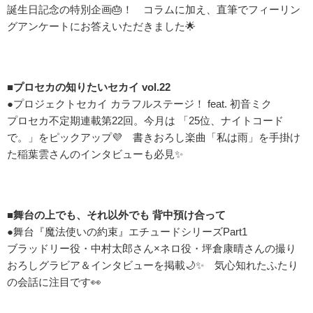
誕生日記念の特別企画🎂！ コラムに加え、直筆でフィーリン
グアンケートにお答えいただきました🌟
■プロセカの知りたいセカイ vol.22
●プロジェクトセカイ カラフルステージ！ feat. 初音ミク
プロセカ不定期連載第22回。今月は 「25位、ナイトコード
で。」をピックアップ💜 書きおろし楽曲「私は雨」を手掛け
た稲葉雲さんのインタビューも必見✨
■舞台の上でも、それ以外でも 背中預け合って
●舞台『魔法使いの約束』エチュードシリーズPart1
ブラッドリー役・中村太郎さん×ネロ役・坪倉康晴さんの撮り
おろしグラビア＆インタビューを掲載🌙✨ 気心知れたふたり
の会話に注目です👀