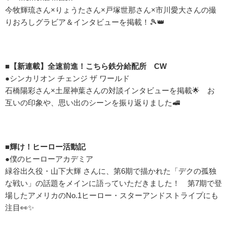
今牧輝琉さん×りょうたさん×戸塚世那さん×市川愛大さんの撮
りおろしグラビア＆インタビューを掲載！🎾👑
■【新連載】全速前進！こちら鉄分給配所 CW
●シンカリオン チェンジ ザ ワールド
石橋陽彩さん×土屋神葉さんの対談インタビューを掲載🌟 お
互いの印象や、思い出のシーンを振り返りました🚅
■輝け！ヒーロー活動記
●僕のヒーローアカデミア
緑谷出久役・山下大輝 さんに、第6期で描かれた「デクの孤独
な戦い」の話題をメインに語っていただきました！ 第7期で登
場したアメリカのNo.1ヒーロー・スターアンドストライプにも
注目👀✨