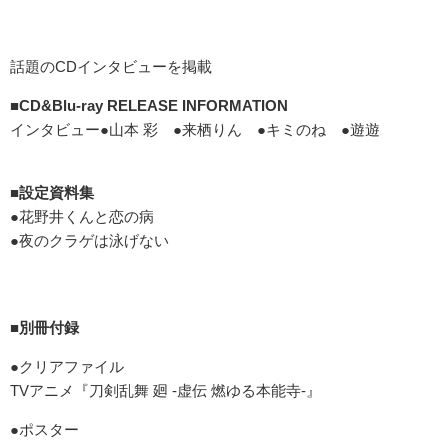
話題のCDインタビューを掲載
■CD&Blu-ray RELEASE INFORMATION
インタビュー●山本 彩 ●来栖りん ●キミのね ●遊遊
■設定資料集
●花野井くんと恋の病
●夜のクラゲは泳げない
■別冊付録
●クリアファイル
TVアニメ『刀剣乱舞 廻 -虚伝 燃ゆる本能寺-』
●ポスター