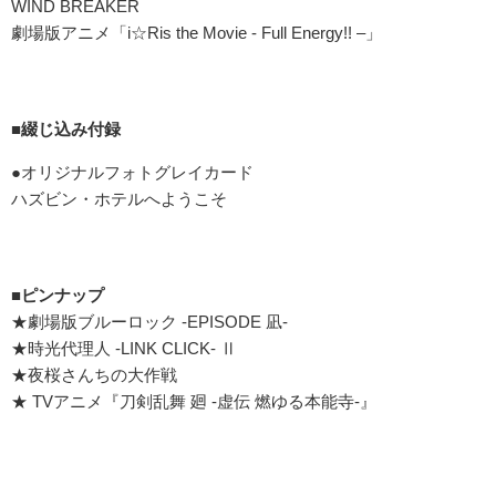
WIND BREAKER
劇場版アニメ「i☆Ris the Movie - Full Energy!! ‒」
■綴じ込み付録
●オリジナルフォトグレイカード
ハズビン・ホテルへようこそ
■ピンナップ
★劇場版ブルーロック -EPISODE 凪-
★時光代理人 -LINK CLICK- Ⅱ
★夜桜さんちの大作戦
★ TVアニメ『刀剣乱舞 廻 -虚伝 燃ゆる本能寺-』