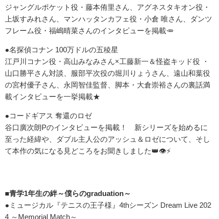
ジャングルポケット役・藤本侑里さん、アグネスタキオン役・
上坂すみれさん、マンハッタンカフェ役・小倉 唯さん、ダンツ
フレーム役・福嶋晴菜さんのインタビューを掲載🥕
●名探偵コナン 100万ドルの五稜星
江戸川コナン役・高山みなみさん×工藤新一＆怪盗キッド役 ・
山口勝平さん対談、服部平次役の堀川りょうさん、遠山和葉役
の宮村優子さん、永岡智佳監督、脚本・大倉崇裕さんの裏話満
載インタビューを一挙掲載★
●コードギアス 奪還のロゼ
谷口廣次朗Pのインタビューを掲載！ 新シリーズを始めるに
至った経緯や、ダブル主人公のアッシュ＆ロゼについて、そし
て本作の気になる見どころをお聞きしました👑👁⚡
■青学1年生の絆～僕らのgraduation～
●ミュージカル『テニスの王子様』4thシーズン Dream Live 202
4 ～Memorial Match～