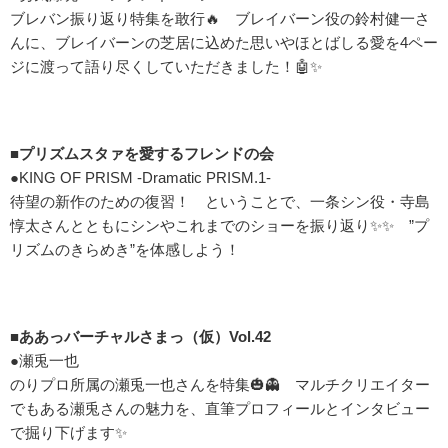
ブレバン振り返り特集を敢行🔥 ブレイバーン役の鈴村健一さ
んに、ブレイバーンの芝居に込めた思いやほとばしる愛を4ペー
ジに渡って語り尽くしていただきました！🤖✨
■プリズムスタァを愛するフレンドの会
●KING OF PRISM -Dramatic PRISM.1-
待望の新作のための復習！ ということで、一条シン役・寺島
惇太さんとともにシンやこれまでのショーを振り返り✨✨ ”プ
リズムのきらめき”を体感しよう！
■ああっバーチャルさまっ（仮）Vol.42
●瀬兎一也
のりプロ所属の瀬兎一也さんを特集🎃👻 マルチクリエイター
でもある瀬兎さんの魅力を、直筆プロフィールとインタビュー
で掘り下げます✨