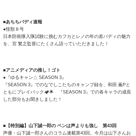
■あちちバディ速報
●怪獣８号
日本防衛隊入隊試験に挑むカフカとレノの年の差バディの魅力
を、宮 繁之監督にたくさん語っていただきました！
■アニメディアの推し！ゴト
●『ゆるキャン△ SEASON 3』
『SEASON 3』でのなでしこたちのキャンプ録を、和田 薫Pと
ともにプレイバック🏕🌟 『SEASON 3』での各キャラの成長
した部分もお聞きしました！
■【特別編】山下誠一郎の ペンは声よりも強し 第43回
声優・山下誠一郎さんのコラム連載第43回。今月は山下さんお