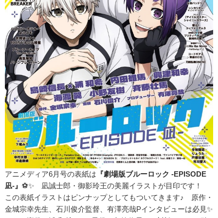
アニメディア6月号の表紙は
『劇場版ブルーロック -EPISODE
凪-』
⚽✨ 凪誠士郎・御影玲王の美麗イラストが目印です！
この表紙イラストはピンナップとしてもついてきます♪ 原作・
金城宗幸先生、石川俊介監督、有澤亮哉Pインタビューは必見✨