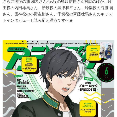
さらに潔役の浦 和希さん×凪役の島﨑信長さん対談のほか、玲
王役の内田雄馬さん、斬鉄役の興津和幸さん、蜂楽役の海渡 翼
さん、國神役の小野友樹さん、千切役の斉藤壮馬さんのキャス
トインタビューも読み応え満点です👀🔥