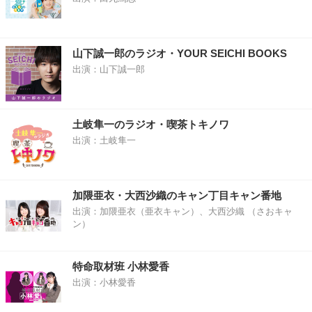
山下誠一郎のラジオ・YOUR SEICHI BOOKS
出演：山下誠一郎
土岐隼一のラジオ・喫茶トキノワ
出演：土岐隼一
加隈亜衣・大西沙織のキャン丁目キャン番地
出演：加隈亜衣（亜衣キャン）、大西沙織 （さおキャ
ン）
特命取材班 小林愛香
出演：小林愛香