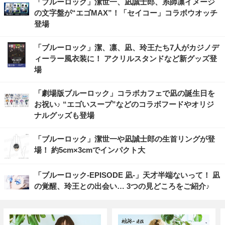
「ブルーロック」潔世一、凪誠士郎、糸師凛イメージ
の文字盤が“エゴMAX”！「セイコー」コラボウオッチ
登場
「ブルーロック」潔、凛、凪、玲王たち7人がカジノデ
ィーラー風衣装に！ アクリルスタンドなど新グッズ登
場
「劇場版ブルーロック」コラボカフェで凪の誕生日を
お祝い♪ “エゴいスープ”などのコラボフードやオリジ
ナルグッズも登場
「ブルーロック」潔世一や凪誠士郎の生首リングが登
場！ 約5cm×3cmでインパクト大
「ブルーロック-EPISODE 凪-」天才半端ないって！ 凪
の覚醒、玲王との出会い… 3つの見どころをご紹介♪