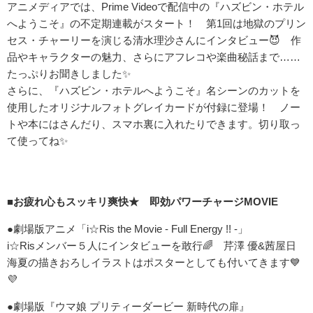
アニメディアでは、Prime Videoで配信中の『ハズビン・ホテル
へようこそ』の不定期連載がスタート！ 第1回は地獄のプリン
セス・チャーリーを演じる清水理沙さんにインタビュー😈 作
品やキャラクターの魅力、さらにアフレコや楽曲秘話まで……
たっぷりお聞きしました✨
さらに、『ハズビン・ホテルへようこそ』名シーンのカットを
使用したオリジナルフォトグレイカードが付録に登場！ ノー
トや本にはさんだり、スマホ裏に入れたりできます。切り取っ
て使ってね✨
■お疲れ心もスッキリ爽快★ 即効パワーチャージMOVIE
●劇場版アニメ「i☆Ris the Movie - Full Energy !! -」
i☆Risメンバー５人にインタビューを敢行🌈 芹澤 優&茜屋日
海夏の描きおろしイラストはポスターとしても付いてきます💙
💜
●劇場版『ウマ娘 プリティーダービー 新時代の扉』