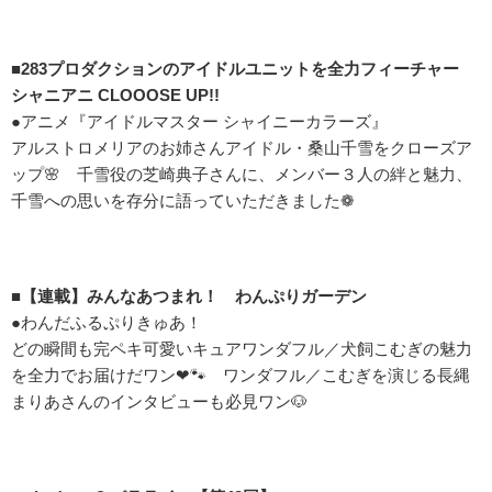
■283プロダクションのアイドルユニットを全力フィーチャー
シャニアニ CLOOOSE UP!!
●アニメ『アイドルマスター シャイニーカラーズ』
アルストロメリアのお姉さんアイドル・桑山千雪をクローズア
ップ🌸 千雪役の芝崎典子さんに、メンバー３人の絆と魅力、
千雪への思いを存分に語っていただきました❁
■【連載】みんなあつまれ！ わんぷりガーデン
●わんだふるぷりきゅあ！
どの瞬間も完ペキ可愛いキュアワンダフル／犬飼こむぎの魅力
を全力でお届けだワン❤🐾 ワンダフル／こむぎを演じる長縄
まりあさんのインタビューも必見ワン🐶