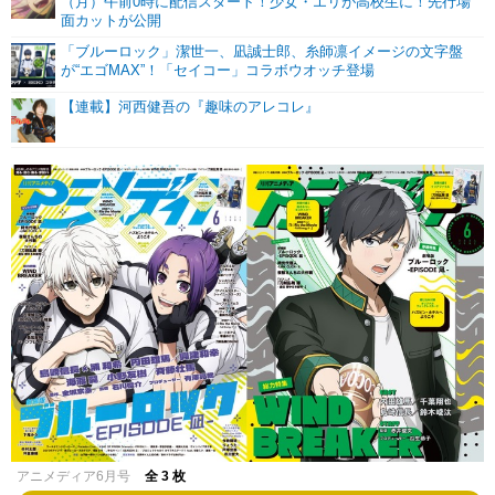
（月）午前0時に配信スタート！少女・エリが高校生に！先行場
面カットが公開
「ブルーロック」潔世一、凪誠士郎、糸師凛イメージの文字盤
が“エゴMAX”！「セイコー」コラボウオッチ登場
【連載】河西健吾の『趣味のアレコレ』
アニメディア6月号
全 3 枚