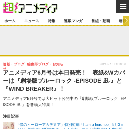
CL
ホーム
ニュース
特集
連載マンガ
番組・動画
連載
ニュース
ニュース一覧
アニメ
特集
ゲーム・アプリ
マンガ
特集一覧
カバー
連載マンガ
2024.5.10 Fri 18:58
連載・ブログ
編集部ブログ・お知ら
映画
音楽
インタビュー
レポート
連載マンガ一覧
連載一覧
せ
番組・動画
アニメディア6月号は本日発売！ 表紙&Wカバ
グッズ
イベント
ーは『劇場版ブルーロック -EPISODE 凪-』と
ラキりす
番組・動画一覧
ラジオ
連載・ブログ
『WIND BREAKER』！
声優
コスプレ
動画
連載・ブログ一覧
コラム
アニメディア5月号では大ヒット公開中の『劇場版ブルーロック -EP
舞台
新帝スタ
ISODE 凪-』を巻頭大特集！
編集部ブログ・お知らせ
注目記事
「僕のヒーローアカデミア」特別短編「I am a hero too」8月3日