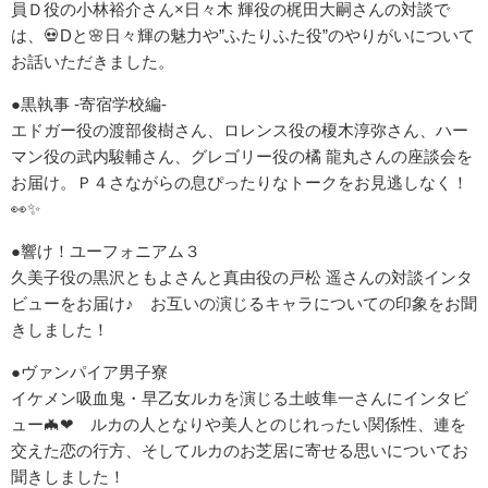
員Ｄ役の小林裕介さん×日々木 輝役の梶田大嗣さんの対談で
は、💀Dと🌸日々輝の魅力や”ふたりふた役”のやりがいについて
お話いただきました。
●黒執事 -寄宿学校編-
エドガー役の渡部俊樹さん、ロレンス役の榎木淳弥さん、ハー
マン役の武内駿輔さん、グレゴリー役の橘 龍丸さんの座談会を
お届け。Ｐ４さながらの息ぴったりなトークをお見逃しなく！
👀✨
●響け！ユーフォニアム３
久美子役の黒沢ともよさんと真由役の戸松 遥さんの対談インタ
ビューをお届け♪ お互いの演じるキャラについての印象をお聞
きしました！
●ヴァンパイア男子寮
イケメン吸血鬼・早乙女ルカを演じる土岐隼一さんにインタビ
ュー🦇❤ ルカの人となりや美人とのじれったい関係性、連を
交えた恋の行方、そしてルカのお芝居に寄せる思いについてお
聞きしました！