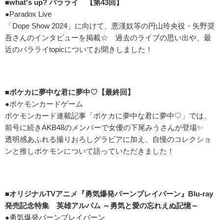
■what's up? パラライ 【第43回】
●Paradox Live
「Dope Show 2024」に向けて、悪漢奴等の円山玲央役・矢野奨
吾さんのインタビューを掲載☆ 過去のライブの思い出や、最
近のパラライtopicについてお聞きしました！
■ポケカに夢中な君に夢中♡【最終回】
●ポケモンカードゲーム
ポケモンカード連載記事「ポケカに夢中な君に夢中♡」では、
前号に続きAKB48のメンバーで女優の下尾みうさんが登場✨
透明感あふれる撮りおろしグラビアに加え、自慢のコレクショ
ンと推しポケモンについて語っていただきました！
■オリジナルTVアニメ『勇気爆発バーンブレイバーン』Blu-ray
発売記念特集 英雄アルバム ～勇気と愛の忘れえぬ記憶～
●勇気爆発バーンブレイバーン