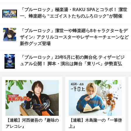
「ブルーロック」極楽湯・RAKU SPAとコラボ！ 潔世
一、蜂楽廻ら “エゴイストたちのふろロック”が開催
「ブルーロック」潔世一や蜂楽廻ら8キャラクターをデ
ザイン♪ アクリルコースターやレザーキーチェーンなど
新作グッズ登場
「ブルーロック」23年5月に初の舞台化 ティザービジ
ュアル公開！ 脚本・演出は舞台「東リベ」伊勢直弘
【連載】河西健吾の『趣味の
【連載】木島隆一の『一筆啓
アレコレ』
上』