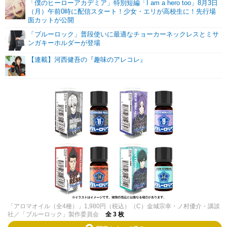
「僕のヒーローアカデミア」特別短編「I am a hero too」8月3日
（月）午前0時に配信スタート！少女・エリが高校生に！先行場
面カットが公開
「ブルーロック」普段使いに最適なチョーカーネックレスとミサ
ンガキーホルダーが登場
【連載】河西健吾の『趣味のアレコレ』
「アロマオイル（全4種）」1,980円（税込）（C）金城宗幸・ノ村優介・講談
社／「ブルーロック」製作委員会
全 3 枚