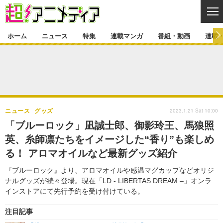
CL
ホーム
ニュース
特集
連載マンガ
番組・動画
連載
ニュース
ニュース一覧
アニメ
特集
ゲーム・アプリ
マンガ
特集一覧
カバー
連載マンガ
2023.1.21 Sat 10:00
ニュース
グッズ
映画
音楽
インタビュー
レポート
連載マンガ一覧
連載一覧
番組・動画
「ブルーロック」凪誠士郎、御影玲王、馬狼照
グッズ
イベント
英、糸師凛たちをイメージした“香り”も楽しめ
ラキりす
番組・動画一覧
ラジオ
連載・ブログ
る！ アロマオイルなど最新グッズ紹介
声優
コスプレ
動画
連載・ブログ一覧
コラム
『ブルーロック』より、アロマオイルや感温マグカップなどオリジ
舞台
新帝スタ
ナルグッズが続々登場。現在「LD - LIBERTAS DREAM –」オンラ
編集部ブログ・お知らせ
インストアにて先行予約を受け付けている。
注目記事