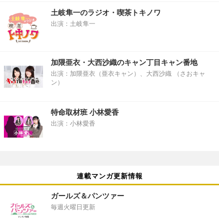
土岐隼一のラジオ・喫茶トキノワ
出演：土岐隼一
加隈亜衣・大西沙織のキャン丁目キャン番地
出演：加隈亜衣（亜衣キャン）、大西沙織 （さおキャ
ン）
特命取材班 小林愛香
出演：小林愛香
連載マンガ更新情報
ガールズ＆パンツァー
毎週火曜日更新