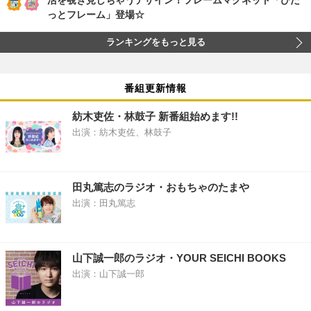
活を覗き見しちゃうデザイン！フレームマグネット「ぴた
っとフレーム」登場☆
ランキングをもっと見る
番組更新情報
紡木吏佐・林鼓子 新番組始めます!!
出演：紡木吏佐、林鼓子
田丸篤志のラジオ・おもちゃのたまや
出演：田丸篤志
山下誠一郎のラジオ・YOUR SEICHI BOOKS
出演：山下誠一郎