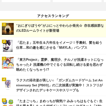
アクセスランキング
“おにぎりぼうや”がぷにっとやわらか発光☆ 存在感抜群な
のLEDルームライトが新登場
「忍たま」五年生＆六年生をイメージ！手裏剣、髪を結う
仕草…和の趣を感じさせる「MAYLA」パンプス
「東方Project」霊夢、魔理沙、チルノが洗濯ネットになっ
ちゃった♪ 洗濯機の中でぐるぐる回転し続ける姿を思わず
眺めたくなっちゃう!?
ラクスの浴衣姿が美しい♪ 「ガンダムカードゲーム 1st An
niversary Set [PB03]」の二次抽選が実施中！ ストフリが
デザインされたデッキケースやスリーブも
「たまごっち」まめっちが病気!? みみっちはもぐもぐ♪ 生