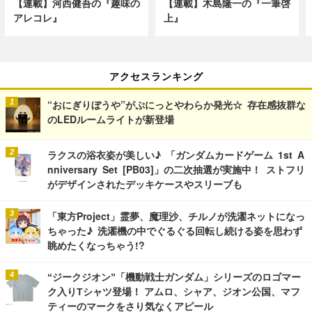
【連載】河西健吾の『趣味の
【連載】木島隆一の『一筆啓
アレコレ』
上』
アクセスランキング
“おにぎりぼうや”がぷにっとやわらか発光☆ 存在感抜群な
のLEDルームライトが新登場
ラクスの浴衣姿が美しい♪ 「ガンダムカードゲーム 1st A
nniversary Set [PB03]」の二次抽選が実施中！ ストフリ
がデザインされたデッキケースやスリーブも
「東方Project」霊夢、魔理沙、チルノが洗濯ネットになっ
ちゃった♪ 洗濯機の中でぐるぐる回転し続ける姿を思わず
眺めたくなっちゃう!?
“ジークジオン”「機動戦士ガンダム」シリーズのロゴマー
ク入りTシャツ登場！ アムロ、シャア、ジオン公国、マフ
ティーのマークをさり気なくアピール