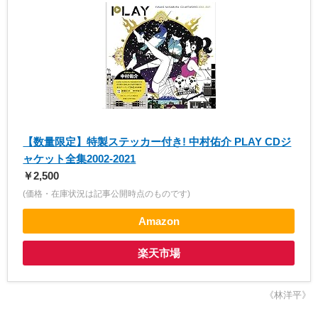
【数量限定】特製ステッカー付き! 中村佑介 PLAY CDジ
ャケット全集2002-2021
￥2,500
(価格・在庫状況は記事公開時点のものです)
Amazon
楽天市場
《林洋平》