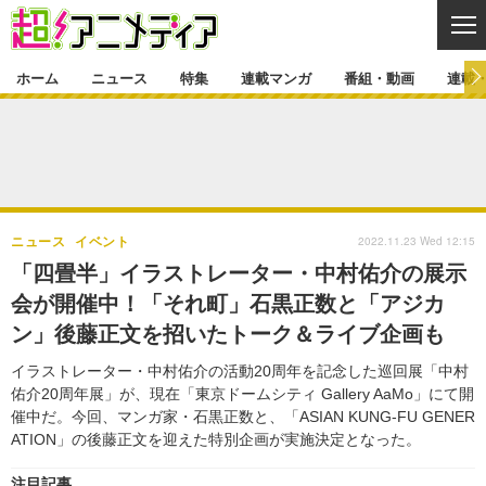
CL
ホーム
ニュース
特集
連載マンガ
番組・動画
連載
ニュース
ニュース一覧
アニメ
特集
ゲーム・アプリ
マンガ
特集一覧
カバー
連載マンガ
2022.11.23 Wed 12:15
ニュース
イベント
映画
音楽
インタビュー
レポート
連載マンガ一覧
連載一覧
番組・動画
「四畳半」イラストレーター・中村佑介の展示
グッズ
イベント
会が開催中！「それ町」石黒正数と「アジカ
ラキりす
番組・動画一覧
ラジオ
連載・ブログ
ン」後藤正文を招いたトーク＆ライブ企画も
声優
コスプレ
動画
連載・ブログ一覧
コラム
イラストレーター・中村佑介の活動20周年を記念した巡回展「中村
舞台
新帝スタ
佑介20周年展」が、現在「東京ドームシティ Gallery AaMo」にて開
編集部ブログ・お知らせ
催中だ。今回、マンガ家・石黒正数と、「ASIAN KUNG-FU GENER
ATION」の後藤正文を迎えた特別企画が実施決定となった。
注目記事