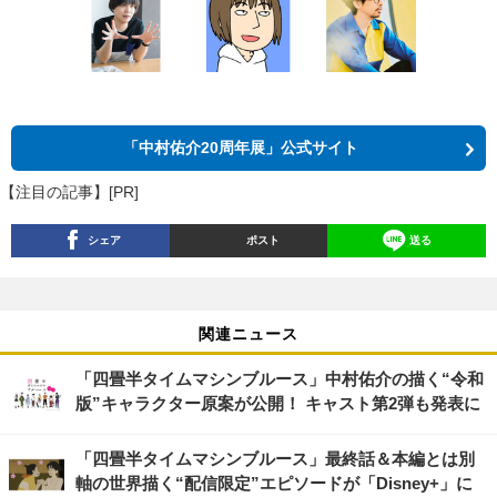
「中村佑介20周年展」公式サイト
【注目の記事】[PR]
シェア
ポスト
送る
関連ニュース
「四畳半タイムマシンブルース」中村佑介の描く“令和
版”キャラクター原案が公開！ キャスト第2弾も発表に
「四畳半タイムマシンブルース」最終話＆本編とは別
軸の世界描く“配信限定”エピソードが「Disney+」に