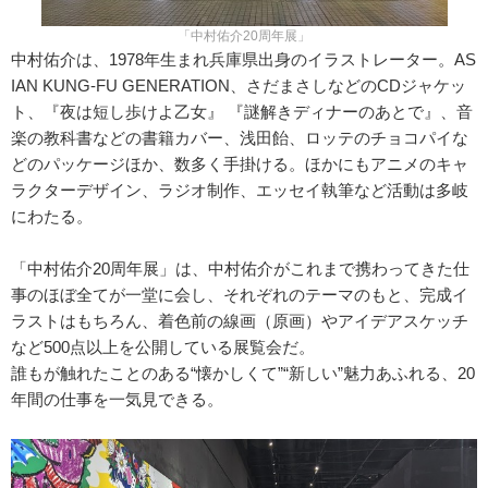
「中村佑介20周年展」
中村佑介は、1978年生まれ兵庫県出身のイラストレーター。AS
IAN KUNG-FU GENERATION、さだまさしなどのCDジャケッ
ト、『夜は短し歩けよ乙女』 『謎解きディナーのあとで』、音
楽の教科書などの書籍カバー、浅田飴、ロッテのチョコパイな
どのパッケージほか、数多く手掛ける。ほかにもアニメのキャ
ラクターデザイン、ラジオ制作、エッセイ執筆など活動は多岐
にわたる。
「中村佑介20周年展」は、中村佑介がこれまで携わってきた仕
事のほぼ全てが一堂に会し、それぞれのテーマのもと、完成イ
ラストはもちろん、着色前の線画（原画）やアイデアスケッチ
など500点以上を公開している展覧会だ。
誰もが触れたことのある“懐かしくて”“新しい”魅力あふれる、20
年間の仕事を一気見できる。