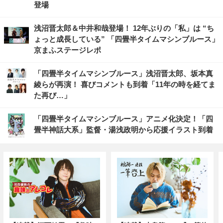
登場
浅沼晋太郎＆中井和哉登場！ 12年ぶりの「私」は “ち
ょっと成長している” 「四畳半タイムマシンブルース」
京まふステージレポ
「四畳半タイムマシンブルース」浅沼晋太郎、坂本真
綾らが再演！ 喜びコメントも到着「11年の時を経てま
た再び…」
「四畳半タイムマシンブルース」アニメ化決定！「四
畳半神話大系」監督・湯浅政明から応援イラスト到着