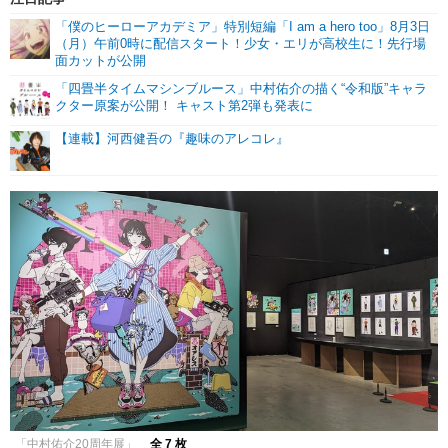
「僕のヒーローアカデミア」特別短編「I am a hero too」8月3日
（月）午前0時に配信スタート！少女・エリが高校生に！先行場
面カットが公開
「四畳半タイムマシンブルース」中村佑介の描く“令和版”キャラ
クター原案が公開！ キャスト第2弾も発表に
【連載】河西健吾の『趣味のアレコレ』
「中村佑介20周年展」
全 7 枚