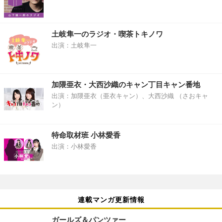
土岐隼一のラジオ・喫茶トキノワ
出演：土岐隼一
加隈亜衣・大西沙織のキャン丁目キャン番地
出演：加隈亜衣（亜衣キャン）、大西沙織 （さおキャ
ン）
特命取材班 小林愛香
出演：小林愛香
連載マンガ更新情報
ガールズ＆パンツァー