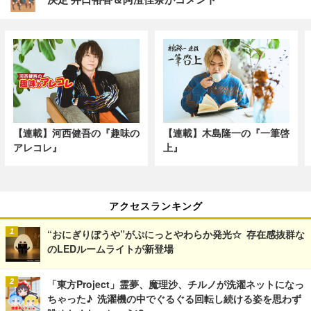
【連載】河西健吾の『趣味の
【連載】木島隆一の『一筆啓
アレコレ』
上』
アクセスランキング
“おにぎりぼうや”がぷにっとやわらか発光☆ 存在感抜群な
のLEDルームライトが新登場
「東方Project」霊夢、魔理沙、チルノが洗濯ネットになっ
ちゃった♪ 洗濯機の中でぐるぐる回転し続ける姿を思わず