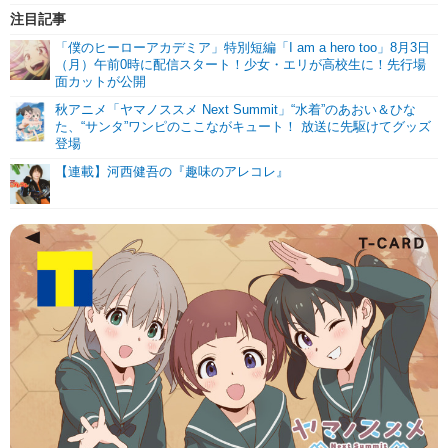
注目記事
「僕のヒーローアカデミア」特別短編「I am a hero too」8月3日
（月）午前0時に配信スタート！少女・エリが高校生に！先行場
面カットが公開
秋アニメ「ヤマノススメ Next Summit」“水着”のあおい＆ひな
た、“サンタ”ワンピのここながキュート！ 放送に先駆けてグッズ
登場
【連載】河西健吾の『趣味のアレコレ』