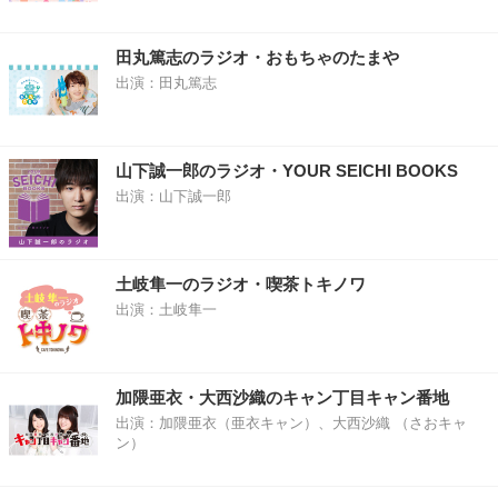
田丸篤志のラジオ・おもちゃのたまや
出演：田丸篤志
山下誠一郎のラジオ・YOUR SEICHI BOOKS
出演：山下誠一郎
土岐隼一のラジオ・喫茶トキノワ
出演：土岐隼一
加隈亜衣・大西沙織のキャン丁目キャン番地
出演：加隈亜衣（亜衣キャン）、大西沙織 （さおキャ
ン）