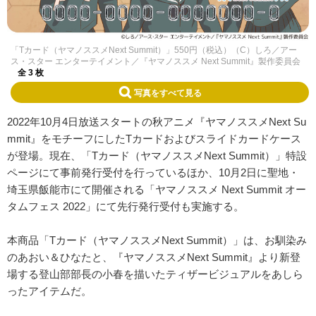
「Tカード（ヤマノススメNext Summit）」550円（税込）（C）しろ／アー
ス・スター エンターテイメント／『ヤマノススメ Next Summit』製作委員会
全 3 枚
写真をすべて見る
2022年10月4日放送スタートの秋アニメ『ヤマノススメNext Su
mmit』をモチーフにしたTカードおよびスライドカードケース
が登場。現在、「Tカード（ヤマノススメNext Summit）」特設
ページにて事前発行受付を行っているほか、10月2日に聖地・
埼玉県飯能市にて開催される「ヤマノススメ Next Summit オー
タムフェス 2022」にて先行発行受付も実施する。
本商品「Tカード（ヤマノススメNext Summit）」は、お馴染み
のあおい＆ひなたと、『ヤマノススメNext Summit』より新登
場する登山部部長の小春を描いたティザービジュアルをあしら
ったアイテムだ。