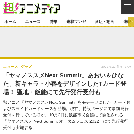
CL
ホーム
ニュース
特集
連載マンガ
番組・動画
連載
ニュース
ニュース一覧
アニメ
特集
ゲーム・アプリ
マンガ
特集一覧
カバー
連載マンガ
2022.9.22 Thu 12:00
ニュース
グッズ
映画
音楽
インタビュー
レポート
連載マンガ一覧
連載一覧
番組・動画
「ヤマノススメNext Summit」あおい＆ひな
グッズ
イベント
た、新キャラ・小春をデザインしたTカード登
ラキりす
番組・動画一覧
ラジオ
連載・ブログ
場！ 聖地・飯能にて先行発行受付も
声優
コスプレ
動画
連載・ブログ一覧
コラム
秋アニメ『ヤマノススメNext Summit』をモチーフにしたTカードお
舞台
新帝スタ
よびスライドカードケースが登場。現在、特設ページにて事前発行
編集部ブログ・お知らせ
受付を行っているほか、10月2日に飯能市民会館にて開催される
「ヤマノススメ Next Summit オータムフェス 2022」にて先行発行
受付も実施する。