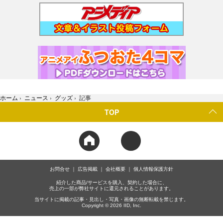
ホーム
›
ニュース
›
グッズ
›
記事
TOP
お問合せ
広告掲載
会社概要
個人情報保護方針
紹介した商品/サービスを購入、契約した場合に、
売上の一部が弊社サイトに還元されることがあります。
当サイトに掲載の記事・見出し・写真・画像の無断転載を禁じます。
Copyright © 2026 IID, Inc.