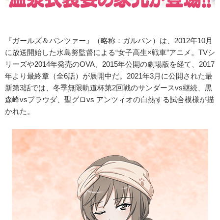
『ガールズ＆パンツァー』（略称：ガルパン）は、2012年10月
に放送開始した水島努監督による“女子高生×戦車”アニメ。TVシ
リーズや2014年発売のOVA、2015年公開の劇場版を経て、2017
年より最終章（全6話）が展開中だ。2021年3月に公開された最
新第3話では、冬季無限軌道杯第2回戦のサンダースvs継続、黒
森峰vsプラウダ、聖グロvs アンツィオの白熱する試合模様が描
かれた。