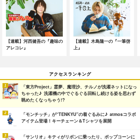
【連載】河西健吾の『趣味の
【連載】木島隆一の『一筆啓
アレコレ』
上』
アクセスランキング
「東方Project」霊夢、魔理沙、チルノが洗濯ネットになっ
ちゃった♪ 洗濯機の中でぐるぐる回転し続ける姿を思わず
眺めたくなっちゃう!?
「モンチッチ」が“TENKYU”の着ぐるみに♪ atmosコラボ
アイテム登場！キーチェーン＆Tシャツを展開
「サンリオ」キティがリボンに乗ったり、ポップコーンに