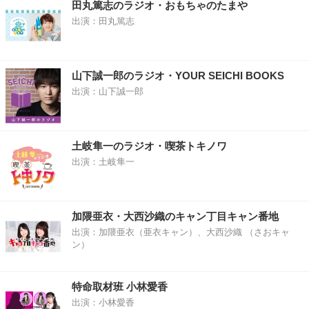
田丸篤志のラジオ・おもちゃのたまや
出演：田丸篤志
山下誠一郎のラジオ・YOUR SEICHI BOOKS
出演：山下誠一郎
土岐隼一のラジオ・喫茶トキノワ
出演：土岐隼一
加隈亜衣・大西沙織のキャン丁目キャン番地
出演：加隈亜衣（亜衣キャン）、大西沙織 （さおキャ
ン）
特命取材班 小林愛香
出演：小林愛香