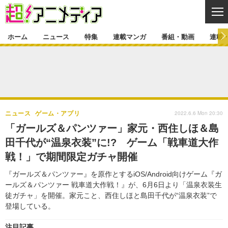
CL
ホーム
ニュース
特集
連載マンガ
番組・動画
連載
ニュース
ニュース一覧
アニメ
特集
ゲーム・アプリ
マンガ
特集一覧
カバー
連載マンガ
2022.6.6 Mon 20:30
ニュース
ゲーム・アプリ
映画
音楽
インタビュー
レポート
連載マンガ一覧
連載一覧
番組・動画
「ガールズ＆パンツァー」家元・西住しほ＆島
グッズ
イベント
田千代が“温泉衣装”に!? ゲーム「戦車道大作
ラキりす
番組・動画一覧
ラジオ
連載・ブログ
戦！」で期間限定ガチャ開催
声優
コスプレ
動画
連載・ブログ一覧
コラム
『ガールズ＆パンツァー』を原作とするiOS/Android向けゲーム『ガ
舞台
新帝スタ
ールズ＆パンツァー 戦車道大作戦！』が、6月6日より「温泉衣装生
編集部ブログ・お知らせ
徒ガチャ」を開催。家元こと、西住しほと島田千代が“温泉衣装”で
登場している。
注目記事