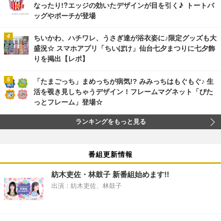
なったり!?エッジの効いたデザインが目を引く♪ トートバ
ッグやポーチが登場
ちいかわ、ハチワレ、うさぎ達が浴衣姿に♪限定グッズも大
盛況☆ スマホアプリ「ちいぽけ」仙台七夕まつりに七夕飾
りを掲出【レポ】
「たまごっち」まめっちが病気!? みみっちはもぐもぐ♪ 生
活を覗き見しちゃうデザイン！フレームマグネット「ぴた
っとフレーム」登場☆
ランキングをもっと見る
番組更新情報
紡木吏佐・林鼓子 新番組始めます!!
出演：紡木吏佐、林鼓子