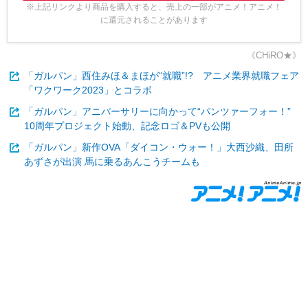
※上記リンクより商品を購入すると、売上の一部がアニメ！アニメ！
に還元されることがあります
《CHiRO★》
「ガルパン」西住みほ＆まほが“就職”!? アニメ業界就職フェア
「ワクワーク2023」とコラボ
「ガルパン」アニバーサリーに向かって“パンツァーフォー！”
10周年プロジェクト始動、記念ロゴ＆PVも公開
「ガルパン」新作OVA「ダイコン・ウォー！」大西沙織、田所
あずさが出演 馬に乗るあんこうチームも