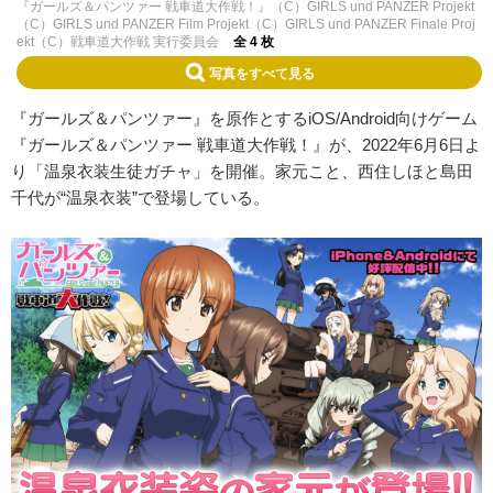
『ガールズ＆パンツァー 戦車道大作戦！』（C）GIRLS und PANZER Projekt
（C）GIRLS und PANZER Film Projekt（C）GIRLS und PANZER Finale Proj
ekt（C）戦車道大作戦 実行委員会
全 4 枚
写真をすべて見る
『ガールズ＆パンツァー』を原作とするiOS/Android向けゲーム
『ガールズ＆パンツァー 戦車道大作戦！』が、2022年6月6日よ
り「温泉衣装生徒ガチャ」を開催。家元こと、西住しほと島田
千代が“温泉衣装”で登場している。