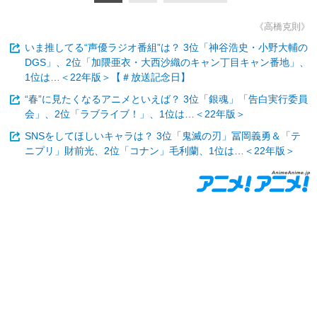
《高橋克則》
いま推してる“声優ラジオ番組”は？ 3位「神谷浩史・小野大輔の
DGS」、2位「加隈亜衣・大西沙織のキャン丁目キャン番地」、
1位は…＜22年版＞【＃放送記念日】
“春”に見たくなるアニメといえば？ 3位「銀魂」「告白実行委員
会」、2位「ラブライブ！」、1位は…＜22年版＞
SNSをしてほしいキャラは？ 3位「鬼滅の刃」冨岡義勇＆「テ
ニプリ」財前光、2位「コナン」毛利蘭、1位は…＜22年版＞