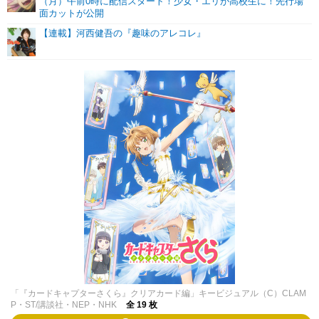
（月）午前0時に配信スタート！少女・エリが高校生に！先行場
面カットが公開
【連載】河西健吾の『趣味のアレコレ』
「『カードキャプターさくら』クリアカード編」キービジュアル（C）CLAM
P・ST/講談社・NEP・NHK
全 19 枚