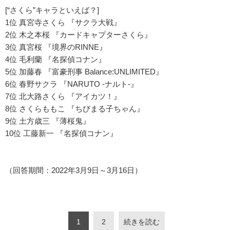
[“さくら”キャラといえば？]
1位 真宮寺さくら 『サクラ大戦』
2位 木之本桜 『カードキャプターさくら』
3位 真宮桜 『境界のRINNE』
4位 毛利蘭 『名探偵コナン』
5位 加藤春 『富豪刑事 Balance:UNLIMITED』
6位 春野サクラ 『NARUTO -ナルト-』
7位 北大路さくら 『アイカツ！』
8位 さくらももこ 『ちびまる子ちゃん』
9位 土方歳三 『薄桜鬼』
10位 工藤新一 『名探偵コナン』
（回答期間：2022年3月9日～3月16日）
1
2
続きを読む