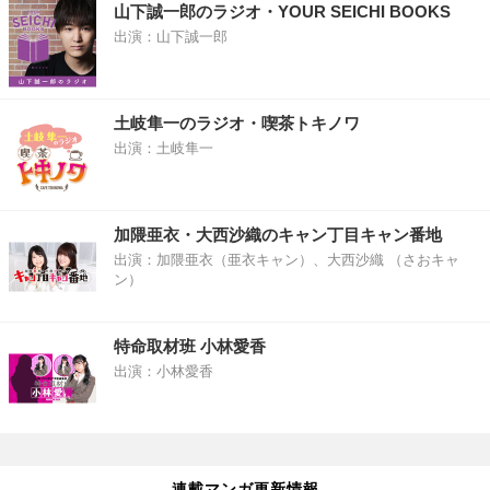
山下誠一郎のラジオ・YOUR SEICHI BOOKS
出演：山下誠一郎
土岐隼一のラジオ・喫茶トキノワ
出演：土岐隼一
加隈亜衣・大西沙織のキャン丁目キャン番地
出演：加隈亜衣（亜衣キャン）、大西沙織 （さおキャ
ン）
特命取材班 小林愛香
出演：小林愛香
連載マンガ更新情報