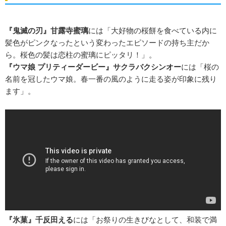
『鬼滅の刃』甘露寺蜜璃
には「大好物の桜餅を食べている内に
髪色がピンクなったという変わったエピソードの持ち主だか
ら。桜色の髪は恋柱の蜜璃にピッタリ！」。
『ウマ娘 プリティーダービー』サクラバクシンオー
には「桜の
名前を冠したウマ娘。春一番の風のように走る姿が印象に残り
ます」。
『氷菓』千反田える
には「お祭りの生きびなとして、和装で満