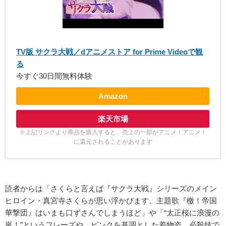
TV版 サクラ大戦／dアニメストア for Prime Videoで観
る
今すぐ30日間無料体験
Amazon
楽天市場
※上記リンクより商品を購入すると、売上の一部がアニメ！アニメ！
に還元されることがあります
読者からは「さくらと言えば『サクラ大戦』シリーズのメイン
ヒロイン・真宮寺さくらが思い浮かびます。主題歌『檄！帝国
華撃団』はいまも口ずさんでしまうほど」や「“太正桜に浪漫の
嵐！”というフレーズや、ピンクを基調とした着物姿、必殺技で