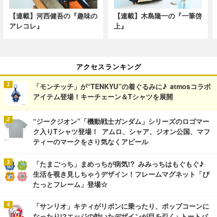
【連載】河西健吾の『趣味の
【連載】木島隆一の『一筆啓
アレコレ』
上』
アクセスランキング
「モンチッチ」が“TENKYU”の着ぐるみに♪ atmosコラボ
アイテム登場！キーチェーン＆Tシャツを展開
“ジークジオン”「機動戦士ガンダム」シリーズのロゴマー
ク入りTシャツ登場！ アムロ、シャア、ジオン公国、マフ
ティーのマークをさり気なくアピール
「たまごっち」まめっちが病気!? みみっちはもぐもぐ♪
生活を覗き見しちゃうデザイン！フレームマグネット「ぴ
たっとフレーム」登場☆
「サンリオ」キティがリボンに乗ったり、ポップコーンに
なったり!?エッジの効いたデザインが目を引く♪ トートバ