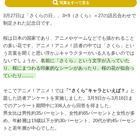
写真をすべて見る
3月27日は「さくらの日」。3×9（さくら）＝27の語呂合わせで
制定された記念日です。
桜は日本の国家であり、アニメやゲームなどでも描かれること
の多い花です。アニメ！アニメ！読者の中では「さくら」とい
う言葉を聞くと思い浮かぶキャラクターがいる人も多いのでは
ないでしょうか。
名前に「さくら」という文字が入っていた
り、桜にまつわる印象的なシーンがあったり、桜の花が似合っ
ていたり……。
そこでアニメ！アニメ！では
「“さくら”キャラといえば？」
と
題した読者アンケートを実施しました。3月9日から3月16日ま
でのアンケート期間中に336人から回答を得ました。
男女比は男性約35パーセント、女性約65パーセントと女性が多
め。年齢層は19歳以下が約30パーセント、20代が約45パーセン
トと若年層が中心でした。