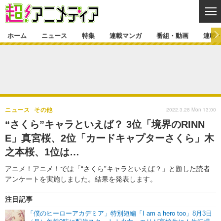
CL
ホーム
ニュース
特集
連載マンガ
番組・動画
連載
ニュース
ニュース一覧
アニメ
特集
ゲーム・アプリ
マンガ
特集一覧
カバー
連載マンガ
2022.3.28 Mon 13:00
ニュース
その他
映画
音楽
インタビュー
レポート
連載マンガ一覧
連載一覧
番組・動画
“さくら”キャラといえば？ 3位「境界のRINN
グッズ
イベント
E」真宮桜、2位「カードキャプターさくら」木
ラキりす
番組・動画一覧
ラジオ
連載・ブログ
之本桜、1位は…
声優
コスプレ
動画
連載・ブログ一覧
コラム
アニメ！アニメ！では「“さくら”キャラといえば？」と題した読者
舞台
新帝スタ
アンケートを実施しました。結果を発表します。
編集部ブログ・お知らせ
注目記事
「僕のヒーローアカデミア」特別短編「I am a hero too」8月3日