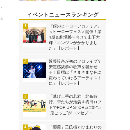
！小栗有以が『週刊少年チャンピオン』の表紙を飾る
イベントニュースランキング
送る
『僕のヒーローアカデミア』
＜ヒーローフェス＞開催！第
4期＆劇場版へ向けて山下大
輝「エンジンがかかりまし
た」【レポート】
近藤玲奈が初のソロライブで
安定感抜群の歌声を響かせ
る！目標は「さまざまな色に
変わっていけるアーティスト
に」【レポート】
「逃げ上手の若君」北条時
行、雫たちが池袋＆梅田ロフ
トでPOP UP STOREに集合♪
“鬼ごっこ”がコンセプト
「薬屋」壬氏様とひまわりの