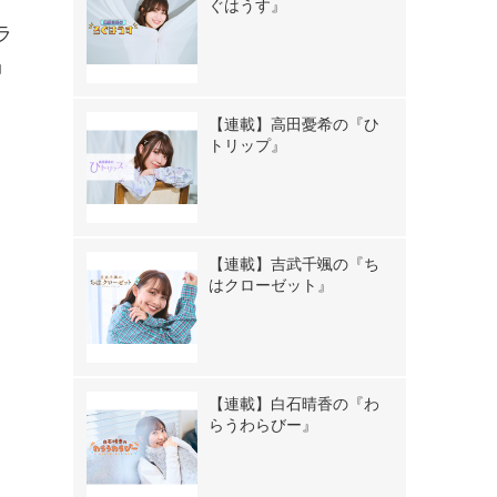
ぐはうす』
ラ
」
【連載】高田憂希の『ひ
トリップ』
【連載】吉武千颯の『ち
はクローゼット』
【連載】白石晴香の『わ
らうわらびー』