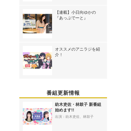
【連載】小日向ゆかの
『あっぷでーと』
オススメのアニラジを紹
介！
番組更新情報
紡木吏佐・林鼓子 新番組
始めます!!
出演：紡木吏佐、林鼓子