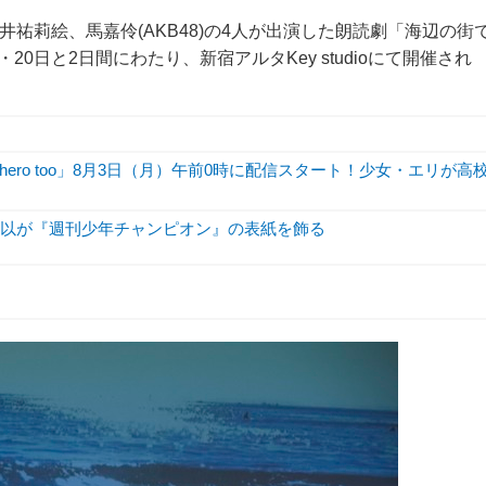
坂井祐莉絵、馬嘉伶(AKB48)の4人が出演した朗読劇「海辺の街
0日と2日間にわたり、新宿アルタKey studioにて開催され
hero too」8月3日（月）午前0時に配信スタート！少女・エリが高
有以が『週刊少年チャンピオン』の表紙を飾る