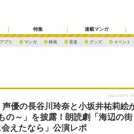
特集
連載マンガ
アプリ
マンガ
映画
音楽
グッズ
イベント
2022.2.22 Tue 13
伶・声優の長谷川玲奈と小坂井祐莉絵
くれたもの～」を披露！朗読劇「海辺の街
に会えたなら」公演レポ