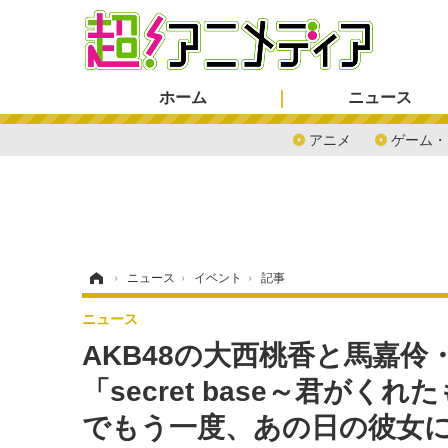
ホーム
ニュース
アニメ
ゲーム・
ホーム
›
ニュース
›
イベント
›
記事
ニュース
AKB48の大西桃香と馬嘉
「secret base～君が
でもう一度、あの日の彼女