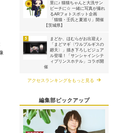
里に♪ 猫猫ちゃんと大洗サン
ビーチに☆ 一緒に写真が撮れ
るARフォトスポット企画
「猫猫・壬氏と夏巡り」開催
【茨城県】
まどか、ほむらがお出迎え♪
は
「まどマギ〈ワルプルギスの
廻天〉」描き下ろしビジュア
像
ル登場！「サンシャインシテ
ャ
ィプリンスホテル」コラボ開
催
アクセスランキングをもっと見る
編集部ピックアップ