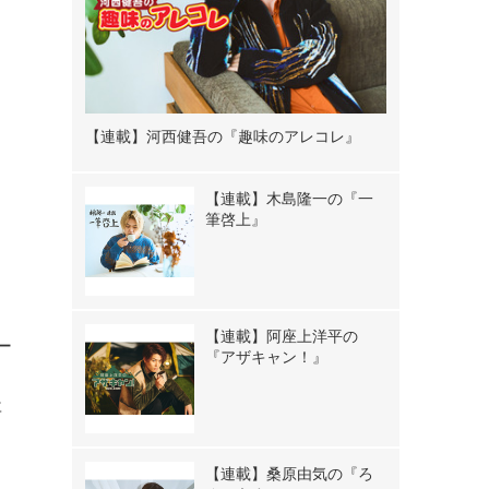
【連載】河西健吾の『趣味のアレコレ』
【連載】木島隆一の『一
筆啓上』
【連載】阿座上洋平の
ー
『アザキャン！』
事
：
【連載】桑原由気の『ろ