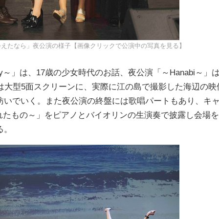
会えたなら」夜公演の様子【画像クリックで公演中の写真を見る】
～」は、17歳の少女時代のお話、夜公演「～Hanabi～」
は大型5面スクリーンに、実際に江の島で撮影した海辺の映
紡いでいく。また夜公演の終盤には歌唱パートもあり、キ
～君がくれたもの～」をピアノとバイオリンの生演奏で披露し会場を
る。