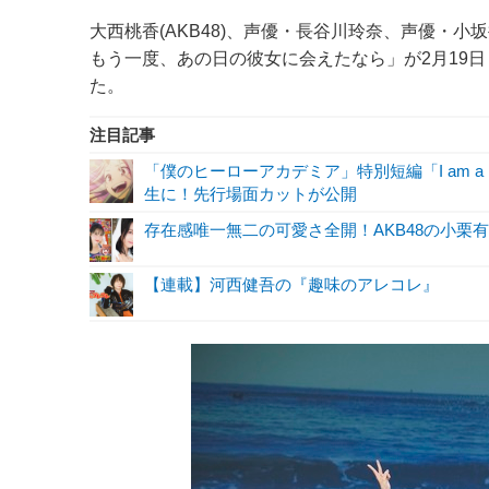
大西桃香(AKB48)、声優・長谷川玲奈、声優・小
もう一度、あの日の彼女に会えたなら」が2月19日・2
た。
注目記事
「僕のヒーローアカデミア」特別短編「I am a 
生に！先行場面カットが公開
存在感唯一無二の可愛さ全開！AKB48の小栗
【連載】河西健吾の『趣味のアレコレ』