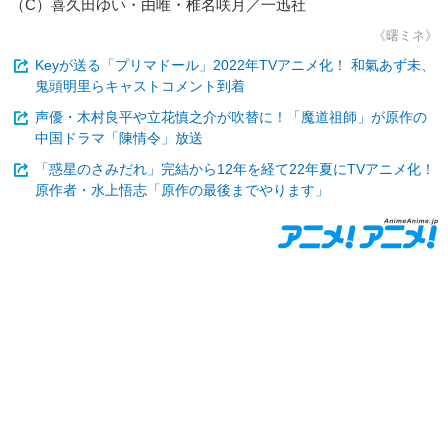
（C）喜久田ゆい・由唯・椎名咲月／一迅社
《曙ミネ》
Keyが送る「プリマドール」2022年TVアニメ化！ 和氣あず未、
鬼頭明里らキャストコメント到着
声優・木村良平や立花慎之介が吹替に！「魔道祖師」が原作の
中国ドラマ「陳情令」放送
「惑星のさみだれ」完結から12年を経て22年夏にTVアニメ化！
原作者・水上悟志「原作の最後までやります」