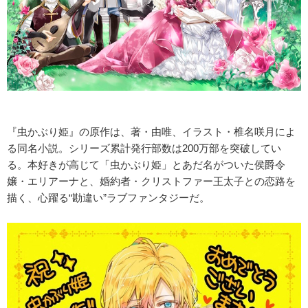
『虫かぶり姫』の原作は、著・由唯、イラスト・椎名咲月によ
る同名小説。シリーズ累計発行部数は200万部を突破してい
る。本好きが高じて「虫かぶり姫」とあだ名がついた侯爵令
嬢・エリアーナと、婚約者・クリストファー王太子との恋路を
描く、心躍る“勘違い”ラブファンタジーだ。