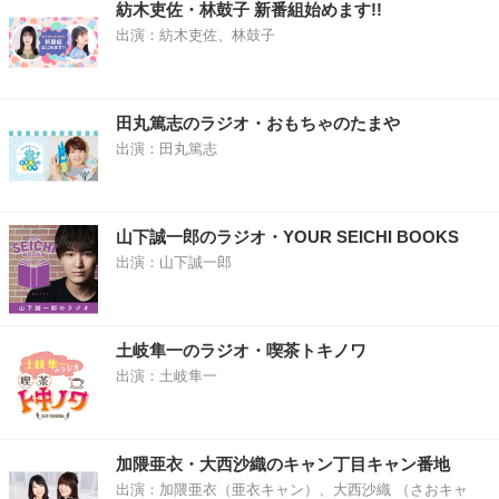
紡木吏佐・林鼓子 新番組始めます!!
出演：紡木吏佐、林鼓子
田丸篤志のラジオ・おもちゃのたまや
出演：田丸篤志
山下誠一郎のラジオ・YOUR SEICHI BOOKS
出演：山下誠一郎
土岐隼一のラジオ・喫茶トキノワ
出演：土岐隼一
加隈亜衣・大西沙織のキャン丁目キャン番地
出演：加隈亜衣（亜衣キャン）、大西沙織 （さおキャ