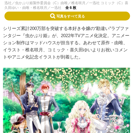
迅社／虫かぶり姫製作委員会（C）由唯／椎名咲月／一迅社 コミック（C）喜
久田ゆい・由唯・椎名咲月／一迅社
全 6 枚
写真をすべて見る
シリーズ累計200万部を突破する本好き令嬢の“勘違い”ラブファ
ンタジー『虫かぶり姫』が、2022年TVアニメ化決定。アニメー
ション制作はマッドハウスが担当する。あわせて原作・由唯、
イラスト・椎名咲月、コミック・喜久田ゆいよりお祝いコメン
トやアニメ化記念イラストが到着した。