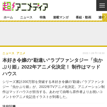
CL
ホーム
ニュース
特集
連載マンガ
番組・動画
連載
ニュース
ニュース一覧
アニメ
特集
ゲーム・アプリ
マンガ
特集一覧
カバー
連載マンガ
2022.1.28 Fri 18:30
ニュース
アニメ
映画
音楽
インタビュー
レポート
連載マンガ一覧
連載一覧
番組・動画
本好き令嬢の“勘違い”ラブファンタジー「虫か
グッズ
イベント
ぶり姫」2022年アニメ化決定！ 制作はマッド
ラキりす
番組・動画一覧
ラジオ
連載・ブログ
ハウス
声優
コスプレ
動画
連載・ブログ一覧
コラム
シリーズ累計200万部を突破する本好き令嬢の“勘違い”ラブファンタ
舞台
新帝スタ
ジー『虫かぶり姫』が、2022年TVアニメ化決定。アニメーション制
編集部ブログ・お知らせ
作はマッドハウスが担当する。あわせて由唯ら原作者よりお祝いコ
メントやアニメ化記念イラストが到着した。
注目記事