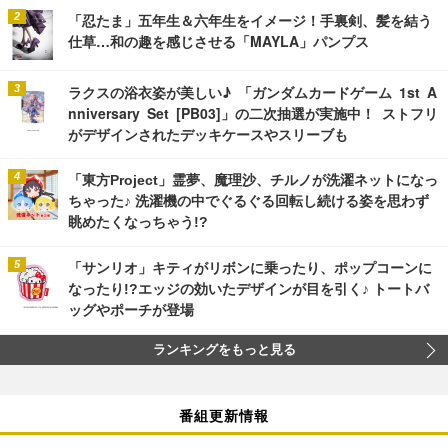
「忍たま」五年生＆六年生をイメージ！手裏剣、髪を結う
仕草…和の趣を感じさせる「MAYLA」パンプス
ラクスの浴衣姿が美しい♪ 「ガンダムカードゲーム 1st A
nniversary Set [PB03]」の二次抽選が実施中！ ストフリ
がデザインされたデッキケースやスリーブも
「東方Project」霊夢、魔理沙、チルノが洗濯ネットになっ
ちゃった♪ 洗濯機の中でぐるぐる回転し続ける姿を思わず
眺めたくなっちゃう!?
「サンリオ」キティがリボンに乗ったり、ポップコーンに
なったり!?エッジの効いたデザインが目を引く♪ トートバ
ッグやポーチが登場
ランキングをもっと見る
番組更新情報