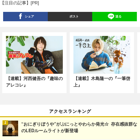
【注目の記事】[PR]
シェア
ポスト
送る
【連載】河西健吾の『趣味の
【連載】木島隆一の『一筆啓
アレコレ』
上』
アクセスランキング
“おにぎりぼうや”がぷにっとやわらか発光☆ 存在感抜群な
のLEDルームライトが新登場