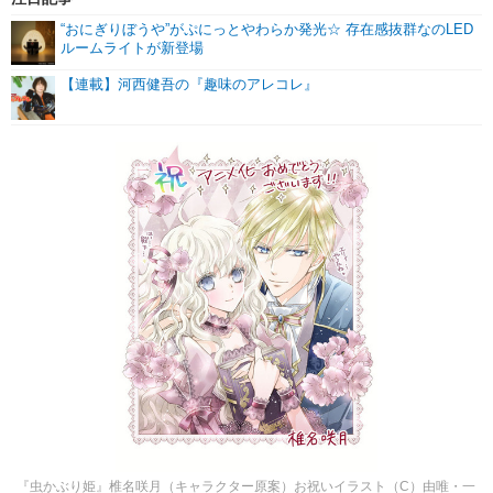
“おにぎりぼうや”がぷにっとやわらか発光☆ 存在感抜群なのLED
ルームライトが新登場
【連載】河西健吾の『趣味のアレコレ』
『虫かぶり姫』椎名咲月（キャラクター原案）お祝いイラスト（C）由唯・一