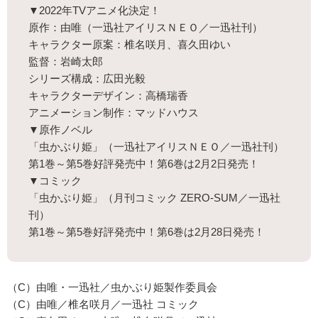
▼2022年TVアニメ化決定！
原作：由唯（一迅社アイリスＮＥＯ／一迅社刊）
キャラクター原案：椎名咲月、喜久田ゆい
監督：岩崎太郎
シリーズ構成：広田光毅
キャラクターデザイン：高橋瑞香
アニメーション制作：マッドハウス
▼原作ノベル
「虫かぶり姫」（一迅社アイリスＮＥＯ／一迅社刊）
第1巻～第5巻好評発売中！第6巻は2月2日発売！
▼コミック
「虫かぶり姫」（月刊コミック ZERO-SUM／一迅社
刊）
第1巻～第5巻好評発売中！第6巻は2月28日発売！
（C）由唯・一迅社／虫かぶり姫製作委員会
（C）由唯／椎名咲月／一迅社 コミック