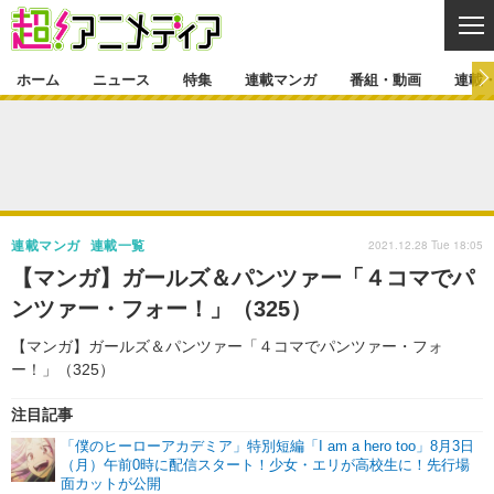
CL
ホーム
ニュース
特集
連載マンガ
番組・動画
連載
ニュース
ニュース一覧
アニメ
特集
ゲーム・アプリ
マンガ
特集一覧
カバー
連載マンガ
2021.12.28 Tue 18:05
連載マンガ
連載一覧
映画
音楽
インタビュー
レポート
連載マンガ一覧
連載一覧
番組・動画
【マンガ】ガールズ＆パンツァー「４コマでパ
グッズ
イベント
ンツァー・フォー！」（325）
ラキりす
番組・動画一覧
ラジオ
連載・ブログ
【マンガ】ガールズ＆パンツァー「４コマでパンツァー・フォ
声優
コスプレ
動画
連載・ブログ一覧
コラム
ー！」（325）
舞台
新帝スタ
編集部ブログ・お知らせ
注目記事
「僕のヒーローアカデミア」特別短編「I am a hero too」8月3日
（月）午前0時に配信スタート！少女・エリが高校生に！先行場
面カットが公開