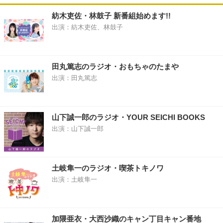
紡木吏佐・林鼓子 新番組始めます!!
出演：紡木吏佐、林鼓子
田丸篤志のラジオ・おもちゃのたまや
出演：田丸篤志
山下誠一郎のラジオ・YOUR SEICHI BOOKS
出演：山下誠一郎
土岐隼一のラジオ・喫茶トキノワ
出演：土岐隼一
加隈亜衣・大西沙織のキャン丁目キャン番地