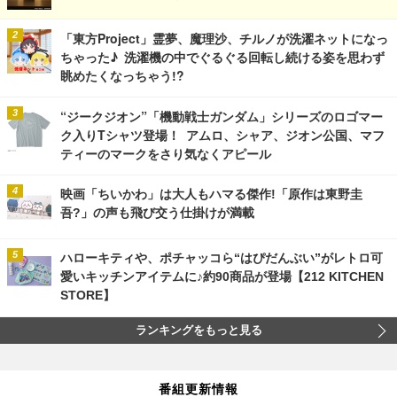
「東方Project」霊夢、魔理沙、チルノが洗濯ネットになっ
ちゃった♪ 洗濯機の中でぐるぐる回転し続ける姿を思わず
眺めたくなっちゃう!?
“ジークジオン”「機動戦士ガンダム」シリーズのロゴマー
ク入りTシャツ登場！ アムロ、シャア、ジオン公国、マフ
ティーのマークをさり気なくアピール
映画「ちいかわ」は大人もハマる傑作!「原作は東野圭
吾?」の声も飛び交う仕掛けが満載
ハローキティや、ポチャッコら“はぴだんぶい”がレトロ可
愛いキッチンアイテムに♪約90商品が登場【212 KITCHEN
STORE】
ランキングをもっと見る
番組更新情報