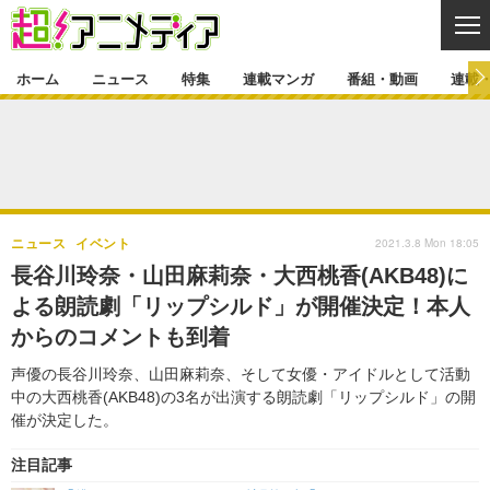
CL
ホーム
ニュース
特集
連載マンガ
番組・動画
連載
ニュース
ニュース一覧
アニメ
特集
ゲーム・アプリ
マンガ
特集一覧
カバー
連載マンガ
2021.3.8 Mon 18:05
ニュース
イベント
映画
音楽
インタビュー
レポート
連載マンガ一覧
連載一覧
番組・動画
長谷川玲奈・山田麻莉奈・大西桃香(AKB48)に
グッズ
イベント
よる朗読劇「リップシルド」が開催決定！本人
ラキりす
番組・動画一覧
ラジオ
連載・ブログ
からのコメントも到着
声優
コスプレ
動画
連載・ブログ一覧
コラム
声優の長谷川玲奈、山田麻莉奈、そして女優・アイドルとして活動
舞台
新帝スタ
中の大西桃香(AKB48)の3名が出演する朗読劇「リップシルド」の開
編集部ブログ・お知らせ
催が決定した。
注目記事