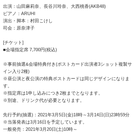
出演：山田麻莉奈、長谷川玲奈、大西桃香(AKB48)
ピアノ：ARUHI
演出・脚本：村田こけし
司会：原奈津子
[チケット]
■会場指定席 7,700円(税込)
※事前抽選&会場特典付き(ポストカード出演者3ショット複製サ
イン入り2種)
※昼公演と夜公演の特典ポストカードは同じデザインになりま
す。
※指定席は1申し込みにつき2枚までとなります。
※別途、ドリンク代が必要となります。
先行予約(抽選)：2021年3月5日(金)18時～3月14日(日)23時59分
※当落発表は3月16日を予定しています。
一般発売：2021年3月20日(土)10時～