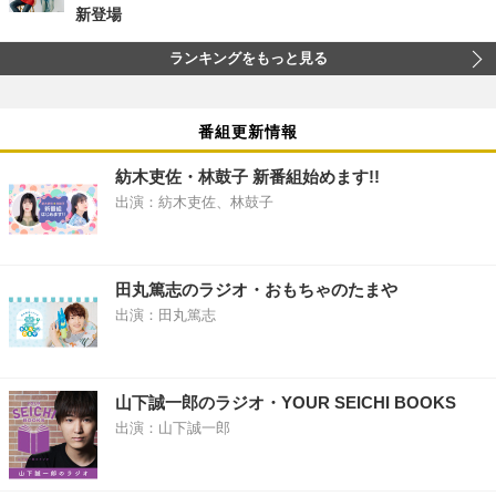
新登場
ランキングをもっと見る
番組更新情報
紡木吏佐・林鼓子 新番組始めます!!
出演：紡木吏佐、林鼓子
田丸篤志のラジオ・おもちゃのたまや
出演：田丸篤志
山下誠一郎のラジオ・YOUR SEICHI BOOKS
出演：山下誠一郎