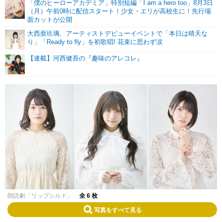
「僕のヒーローアカデミア」特別短編「I am a hero too」8月3日
（月）午前0時に配信スタート！少女・エリが高校生に！先行場
面カットが公開
大西亜玖璃、アーティストデビューイベントで「本日は晴天な
り」「Ready to fly」を初歌唱! 花束に思わず涙
【連載】河西健吾の『趣味のアレコレ』
朗読劇「リップシルド」
全 6 枚
写真をすべて見る