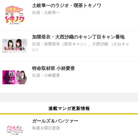
土岐隼一のラジオ・喫茶トキノワ
出演：土岐隼一
加隈亜衣・大西沙織のキャン丁目キャン番地
出演：加隈亜衣（亜衣キャン）、大西沙織 （さおキャ
ン）
特命取材班 小林愛香
出演：小林愛香
連載マンガ更新情報
ガールズ＆パンツァー
毎週火曜日更新