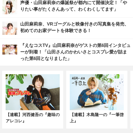
声優・山田麻莉奈の爆誕祭が都内にて開催決定！「や
りたい事がたくさんあって、わくわくしてます」
山田麻莉奈、VRゴーグルと映像付きの写真集を発売、
初めてのお家デートを体験できる！
『えなコスTV』山田麻莉奈がゲストの第6回インタビュ
ーが到着！「山田さんのかわいさとコスプレ愛が詰ま
った第6回となりました」
【連載】河西健吾の『趣味の
【連載】木島隆一の『一筆啓
アレコレ』
上』