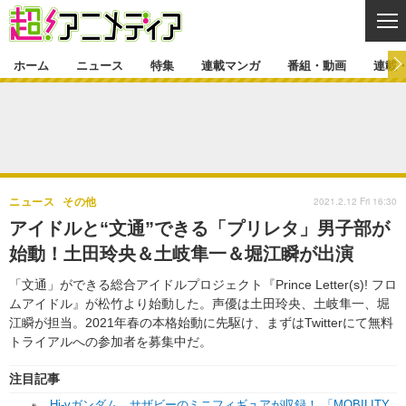
CL
ホーム
ニュース
特集
連載マンガ
番組・動画
連載
ニュース
ニュース一覧
アニメ
特集
ゲーム・アプリ
マンガ
特集一覧
カバー
連載マンガ
2021.2.12 Fri 16:30
ニュース
その他
映画
音楽
インタビュー
レポート
連載マンガ一覧
連載一覧
番組・動画
アイドルと“文通”できる「プリレタ」男子部が
グッズ
イベント
始動！土田玲央＆土岐隼一＆堀江瞬が出演
ラキりす
番組・動画一覧
ラジオ
連載・ブログ
「文通」ができる総合アイドルプロジェクト『Prince Letter(s)! フロ
声優
コスプレ
動画
連載・ブログ一覧
コラム
ムアイドル』が松竹より始動した。声優は土田玲央、土岐隼一、堀
舞台
新帝スタ
江瞬が担当。2021年春の本格始動に先駆け、まずはTwitterにて無料
編集部ブログ・お知らせ
トライアルへの参加者を募集中だ。
注目記事
Hi-vガンダム、サザビーのミニフィギュアが収録！ 「MOBILITY