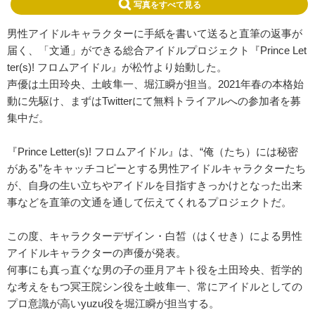
写真をすべて見る
男性アイドルキャラクターに手紙を書いて送ると直筆の返事が
届く、「文通」ができる総合アイドルプロジェクト『Prince Let
ter(s)! フロムアイドル』が松竹より始動した。
声優は土田玲央、土岐隼一、堀江瞬が担当。2021年春の本格始
動に先駆け、まずはTwitterにて無料トライアルへの参加者を募
集中だ。
『Prince Letter(s)! フロムアイドル』は、“俺（たち）には秘密
がある”をキャッチコピーとする男性アイドルキャラクターたち
が、自身の生い立ちやアイドルを目指すきっかけとなった出来
事などを直筆の文通を通して伝えてくれるプロジェクトだ。
この度、キャラクターデザイン・白皙（はくせき）による男性
アイドルキャラクターの声優が発表。
何事にも真っ直ぐな男の子の亜月アキト役を土田玲央、哲学的
な考えをもつ冥王院シン役を土岐隼一、常にアイドルとしての
プロ意識が高いyuzu役を堀江瞬が担当する。