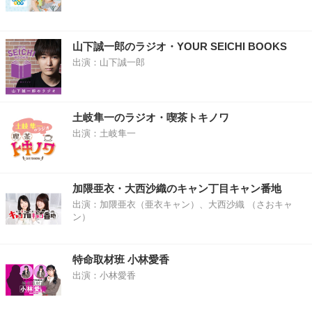
山下誠一郎のラジオ・YOUR SEICHI BOOKS
出演：山下誠一郎
土岐隼一のラジオ・喫茶トキノワ
出演：土岐隼一
加隈亜衣・大西沙織のキャン丁目キャン番地
出演：加隈亜衣（亜衣キャン）、大西沙織 （さおキャ
ン）
特命取材班 小林愛香
出演：小林愛香