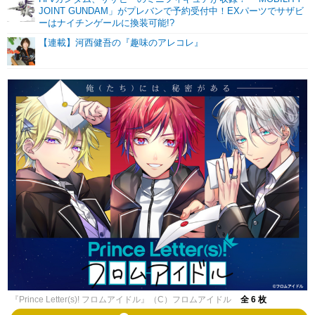
JOINT GUNDAM」がプレバンで予約受付中！EXパーツでサザビ
ーはナイチンゲールに換装可能!?
【連載】河西健吾の『趣味のアレコレ』
『Prince Letter(s)! フロムアイドル』（C）フロムアイドル
全 6 枚