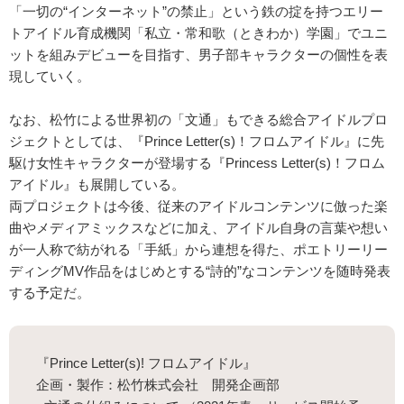
「一切の“インターネット”の禁止」という鉄の掟を持つエリー
トアイドル育成機関「私立・常和歌（ときわか）学園」でユニ
ットを組みデビューを目指す、男子部キャラクターの個性を表
現していく。
なお、松竹による世界初の「文通」もできる総合アイドルプロ
ジェクトとしては、『Prince Letter(s)！フロムアイドル』に先
駆け女性キャラクターが登場する『Princess Letter(s)！フロム
アイドル』も展開している。
両プロジェクトは今後、従来のアイドルコンテンツに倣った楽
曲やメディアミックスなどに加え、アイドル自身の言葉や想い
が一人称で紡がれる「手紙」から連想を得た、ポエトリーリー
ディングMV作品をはじめとする“詩的”なコンテンツを随時発表
する予定だ。
『Prince Letter(s)! フロムアイドル』
企画・製作：松竹株式会社 開発企画部