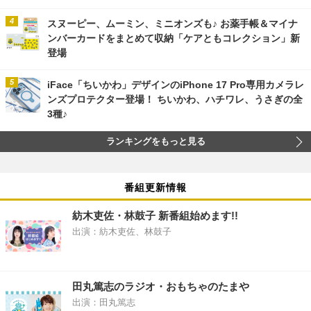
スヌーピー、ムーミン、ミニオンズも♪ お薬手帳＆マイナ
ンバーカードをまとめて収納「ケアともコレクション」新
登場
iFace「ちいかわ」デザインのiPhone 17 Pro専用カメラレ
ンズプロテクター登場！ ちいかわ、ハチワレ、うさぎの全
3種♪
ランキングをもっと見る
番組更新情報
紡木吏佐・林鼓子 新番組始めます!!
出演：紡木吏佐、林鼓子
田丸篤志のラジオ・おもちゃのたまや
出演：田丸篤志