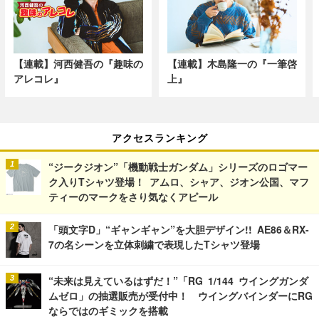
【連載】河西健吾の『趣味の
【連載】木島隆一の『一筆啓
アレコレ』
上』
アクセスランキング
“ジークジオン”「機動戦士ガンダム」シリーズのロゴマー
ク入りTシャツ登場！ アムロ、シャア、ジオン公国、マフ
ティーのマークをさり気なくアピール
「頭文字D」“ギャンギャン”を大胆デザイン!! AE86＆RX-
7の名シーンを立体刺繍で表現したTシャツ登場
“未来は見えているはずだ！”「RG 1/144 ウイングガンダ
ムゼロ」の抽選販売が受付中！ ウイングバインダーにRG
ならではのギミックを搭載