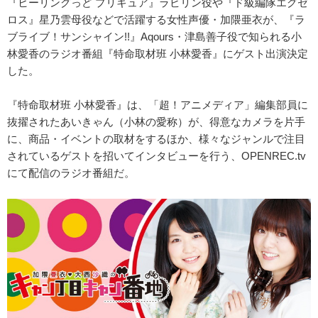
『ヒーリングっど プリキュア』ラビリン役や『ド級編隊エグゼ
ロス』星乃雲母役などで活躍する女性声優・加隈亜衣が、『ラ
ブライブ！サンシャイン!!』Aqours・津島善子役で知られる小
林愛香のラジオ番組『特命取材班 小林愛香』にゲスト出演決定
した。
『特命取材班 小林愛香』は、「超！アニメディア」編集部員に
抜擢されたあいきゃん（小林の愛称）が、得意なカメラを片手
に、商品・イベントの取材をするほか、様々なジャンルで注目
されているゲストを招いてインタビューを行う、OPENREC.tv
にて配信のラジオ番組だ。