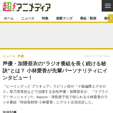
CL
ホーム
ニュース
特集
連載マンガ
番組・動画
連載
ニュース
ニュース一覧
アニメ
特集
ゲーム・アプリ
マンガ
特集一覧
カバー
連載マンガ
2020.12.15 Tue 18:31
ニュース
声優
映画
音楽
インタビュー
レポート
連載マンガ一覧
連載一覧
番組・動画
声優・加隈亜衣の“ラジオ番組を長く続ける秘
グッズ
イベント
訣”とは？ 小林愛香が先輩パーソナリティにイ
ラキりす
番組・動画一覧
ラジオ
連載・ブログ
ンタビュー！
声優
コスプレ
動画
連載・ブログ一覧
コラム
『ヒーリングっど プリキュア』ラビリン役や『ド級編隊エグゼロ
舞台
新帝スタ
ス』星乃雲母役などで活躍する女性声優・加隈亜衣が、『ラブライ
編集部ブログ・お知らせ
ブ！サンシャイン!!』Aqours・津島善子役で知られる小林愛香のラ
ジオ番組『特命取材班 小林愛香』にゲスト出演決定した。
注目記事