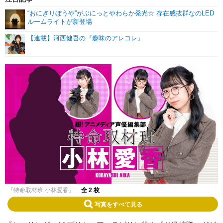
“おにぎりぼうや”がぷにっとやわらか発光☆ 存在感抜群なのLED
ルームライトが新登場
【連載】河西健吾の『趣味のアレコレ』
『特命取材班 小林愛香』
全 2 枚
写真をすべて見る