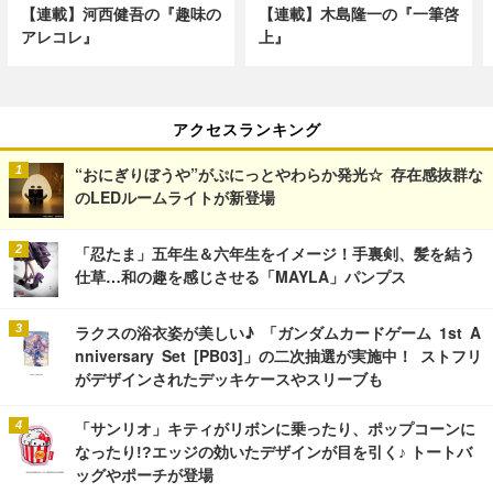
【連載】河西健吾の『趣味の
【連載】木島隆一の『一筆啓
アレコレ』
上』
アクセスランキング
“おにぎりぼうや”がぷにっとやわらか発光☆ 存在感抜群な
のLEDルームライトが新登場
「忍たま」五年生＆六年生をイメージ！手裏剣、髪を結う
仕草…和の趣を感じさせる「MAYLA」パンプス
ラクスの浴衣姿が美しい♪ 「ガンダムカードゲーム 1st A
nniversary Set [PB03]」の二次抽選が実施中！ ストフリ
がデザインされたデッキケースやスリーブも
「サンリオ」キティがリボンに乗ったり、ポップコーンに
なったり!?エッジの効いたデザインが目を引く♪ トートバ
ッグやポーチが登場