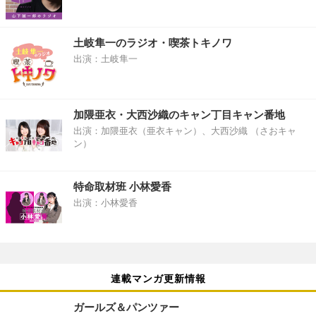
土岐隼一のラジオ・喫茶トキノワ
出演：土岐隼一
加隈亜衣・大西沙織のキャン丁目キャン番地
出演：加隈亜衣（亜衣キャン）、大西沙織 （さおキャ
ン）
特命取材班 小林愛香
出演：小林愛香
連載マンガ更新情報
ガールズ＆パンツァー