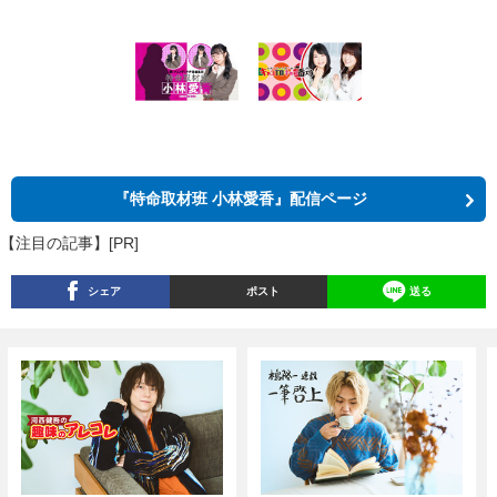
『特命取材班 小林愛香』配信ページ
【注目の記事】[PR]
シェア
ポスト
送る