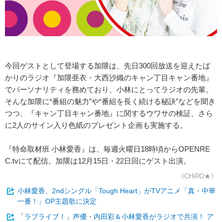
今回ゲストとして登場する加隈は、先日300回放送を迎えたば
かりのラジオ『加隈亜衣・大西沙織のキャン丁目キャン番地』
でパーソナリティを務めており、小林にとってラジオの先輩。
そんな加隈に“番組の魅力”や“番組を長く続ける秘訣”などを聞き
つつ、『キャン丁目キャン番地』に関するウワサの検証、さら
に2人のサイン入り色紙のプレゼント企画も実施する。
『特命取材班 小林愛香』は、毎週火曜日18時頃からOPENRE
C.tvにて配信。加隈は12月15日・22日回にゲスト出演。
《CHiRO★》
小林愛香、2ndシングル「Tough Heart」がTVアニメ「真・中華
一番！」OP主題歌に決定
「ラブライブ！」声優・内田彩＆小林愛香がラジオで共演！ ア