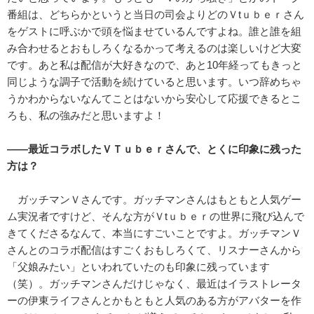
番組は、どちらかというと当日の司会よりどのＶtｕｂｅｒさん
をゲストに呼ぶかで頭を悩ませているんですよね。誰と誰を組
み合わせるとおもしろくなるかって考えるのは楽しいけど大変
です。あと私は配信が大好きなので、あと10年経ってもきっと
同じような調子で活動を続けていると思います。いつ辞めちゃ
うかわからないなんてことはないから安心して応援できるとこ
ろも、私の強みだと思いますよ！
――最近コラボしたＶＴｕｂｅｒさんで、とくに印象に残った
方は？
ガッチマンＶさんです。ガッチマンさんはもともと人気ゲー
ム実況者ですけど、そんな方がＶtｕｂｅｒの世界に飛び込んで
きてくださるなんて、本当にすごいことですよ。ガッチマンＶ
さんとのコラボ配信はすごくおもしろくて、リスナーさんから
「父娘みたい」といわれていたのも印象に残っています
（笑）。ガッチマンさんだけじゃなく、最近はイラストレータ
ーの伊東ライフさんとかもともと人気のある方がアバターを作