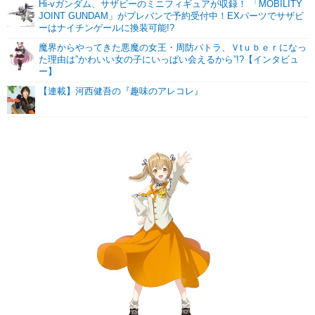
Hi-vガンダム、サザビーのミニフィギュアが収録！ 「MOBILITY
JOINT GUNDAM」がプレバンで予約受付中！EXパーツでサザビ
ーはナイチンゲールに換装可能!?
魔界からやってきた悪魔の女王・周防パトラ、Ｖtｕｂｅｒになっ
た理由は”かわいい女の子にいっぱい会えるから”!?【インタビュ
ー】
【連載】河西健吾の『趣味のアレコレ』