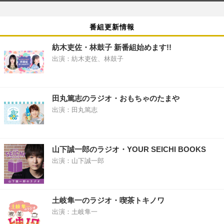
番組更新情報
紡木吏佐・林鼓子 新番組始めます!!
出演：紡木吏佐、林鼓子
田丸篤志のラジオ・おもちゃのたまや
出演：田丸篤志
山下誠一郎のラジオ・YOUR SEICHI BOOKS
出演：山下誠一郎
土岐隼一のラジオ・喫茶トキノワ
出演：土岐隼一