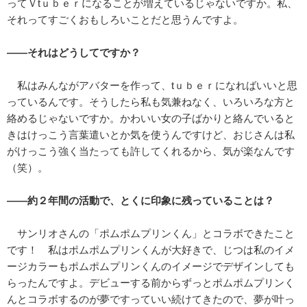
ってＶtｕｂｅｒになることが増えているじゃないですか。私、
それってすごくおもしろいことだと思うんですよ。
――それはどうしてですか？
私はみんながアバターを作って、tｕｂｅｒになればいいと思
っているんです。そうしたら私も気兼ねなく、いろいろな方と
絡めるじゃないですか。かわいい女の子ばかりと絡んでいると
きはけっこう言葉遣いとか気を使うんですけど、おじさんは私
がけっこう強く当たっても許してくれるから、気が楽なんです
（笑）。
――約２年間の活動で、とくに印象に残っていることは？
サンリオさんの「ポムポムプリンくん」とコラボできたこと
です！ 私はポムポムプリンくんが大好きで、じつは私のイメ
ージカラーもポムポムプリンくんのイメージでデザインしても
らったんですよ。デビューする前からずっとポムポムプリンく
んとコラボするのが夢ですっていい続けてきたので、夢が叶っ