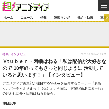
CL
ホーム
ニュース
特集
連載マンガ
番組・動画
連載
ニュース
ニュース一覧
アニメ
特集
ゲーム・アプリ
マンガ
特集一覧
カバー
連載マンガ
2020.10.26 Mon 19:05
特集
インタビュー
映画
音楽
インタビュー
レポート
連載マンガ一覧
連載一覧
番組・動画
Ｖtｕｂｅｒ・因幡はねる「私は配信が大好きな
グッズ
イベント
ので 10年経ってもきっと同じように 活動して
ラキりす
番組・動画一覧
ラジオ
連載・ブログ
いると思います！」【インタビュー】
声優
コスプレ
動画
連載・ブログ一覧
コラム
アニメディア編集部が注目するVtuberを紹介するコーナー『ああ
舞台
新帝スタ
っ、バーチャルさまっ！（仮）』。今回は「有閑喫茶あにまーれ」
編集部ブログ・お知らせ
の雇われ店長・因幡はねるを紹介。
注目記事