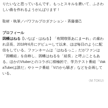
りたいなと思っているんです。もっとスキルを磨いて、ふさわ
しい曲を作れるようがんばります！
取材・執筆／パワフルプロダクション・斉藤優己
プロフィール
因幡はねる
【いなば・はねる】「有閑喫茶あにまーれ」の雇わ
れ店長。2018年6月にデビューして以来、ほぼ毎日のように配
信をしている。ファンネームは「はねるっこ」だがファンは
「因幡組」を自称し、因幡はねるを「組長」と呼ぶこともあ
る。ほかのVtuberとのコラボに積極的で、学力テスト番組「Vak
aTuberは誰だ」やトーク番組「Vのから騒ぎ」などを企画して
いる。
《M.TOKU》