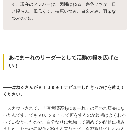
る。現在のメンバーは、因幡はねる、宗谷いちか、日
ノ隈らん、風見くく、柚原いづみ、白宮みみ、羽柴な
つみの7名。
あにまーれのリーダーとして活動の幅を広げた
い！
――はねるさんがＶＴｕｂｅｒデビューしたきっかけを教えて
ください。
スカウトされて、「有閑喫茶あにまーれ」の雇われ店長にな
ったんです。でもＶtｕｂｅｒって何をするのか最初はよくわか
っていなかったので、自分なりに勉強して初めての配信に挑み
ました。じつは初配信が始まる直前まで、全部敬語でしゃべる