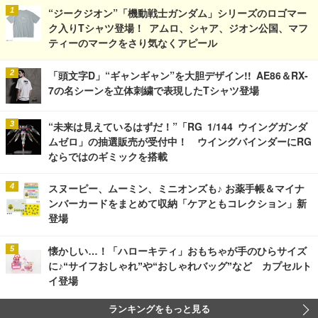
“ジークジオン”「機動戦士ガンダム」シリーズのロゴマー
ク入りTシャツ登場！ アムロ、シャア、ジオン公国、マフ
ティーのマークをさり気なくアピール
「頭文字D」“ギャンギャン”を大胆デザイン!! AE86＆RX-
7の名シーンを立体刺繍で表現したTシャツ登場
“未来は見えているはずだ！”「RG 1/144 ウイングガンダ
ムゼロ」の抽選販売が受付中！ ウイングバインダーにRG
ならではのギミックを搭載
スヌーピー、ムーミン、ミニオンズも♪ お薬手帳＆マイナ
ンバーカードをまとめて収納「ケアともコレクション」新
登場
懐かしい…！「ハローキティ」おもちゃが手のひらサイズ
に♪“サイフおしゃれ”や“おしゃれバッグ”など カプセルト
イ登場
ランキングをもっと見る