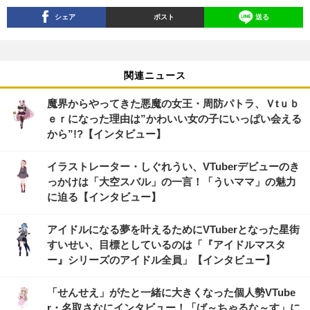
シェア
ポスト
送る
関連ニュース
魔界からやってきた悪魔の女王・周防パトラ、Ｖtｕｂ
ｅｒになった理由は”かわいい女の子にいっぱい会える
から”!?【インタビュー】
イラストレーター・しぐれうい、VTuberデビューのき
っかけは「大空スバル」の一言！「ういママ」の魅力
に迫る【インタビュー】
アイドルになる夢を叶えるためにVTuberとなった星街
すいせい、目標としているのは「『アイドルマスタ
ー』シリーズのアイドル全員」【インタビュー】
「せんせえ」がたと一緒に大きくなった個人勢VTube
r・名取さなにインタビュー！「ば～ちゃるな～す」に