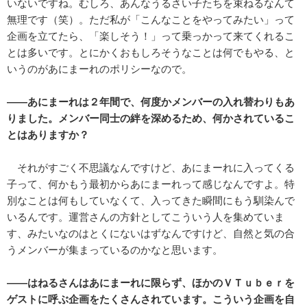
いないですね。むしろ、あんなうるさい子たちを束ねるなんて
無理です（笑）。ただ私が「こんなことをやってみたい」って
企画を立てたら、「楽しそう！」って乗っかって来てくれるこ
とは多いです。とにかくおもしろそうなことは何でもやる、と
いうのがあにまーれのポリシーなので。
――あにまーれは２年間で、何度かメンバーの入れ替わりもあ
りました。メンバー同士の絆を深めるため、何かされているこ
とはありますか？
それがすごく不思議なんですけど、あにまーれに入ってくる
子って、何かもう最初からあにまーれって感じなんですよ。特
別なことは何もしていなくて、入ってきた瞬間にもう馴染んで
いるんです。運営さんの方針としてこういう人を集めていま
す、みたいなのはとくにないはずなんですけど、自然と気の合
うメンバーが集まっているのかなと思います。
――はねるさんはあにまーれに限らず、ほかのＶＴｕｂｅｒを
ゲストに呼ぶ企画をたくさんされています。こういう企画を自