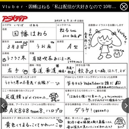
Ｖtｕｂｅｒ・因幡はねる「私は配信が大好きなので 10年経ってもきっと同じように 活動していると思います！」【インタビュー】 3枚目の写真・画像
この記事の画像 残り2
この記事の画像 残り2