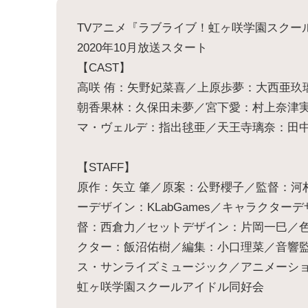
TVアニメ『ラブライブ！虹ヶ咲学園スクー
2020年10月放送スタート
【CAST】
高咲 侑：矢野妃菜喜／上原歩夢：大西亜玖
朝香果林：久保田未夢／宮下愛：村上奈津
マ・ヴェルデ：指出毬亜／天王寺璃奈：田
【STAFF】
原作：矢立 肇／原案：公野櫻子／監督：河
ーデザイン：KLabGames／キャラクタ
督：西倉力／セットデザイン：片岡一巳／色
クター：飯沼佑樹／編集：小口理菜／音響
ス・サンライズミュージック／アニメーシ
虹ヶ咲学園スクールアイドル同好会