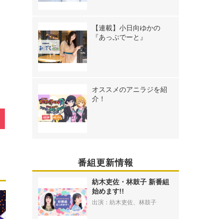
【連載】小日向ゆかの
『あっぷでーと』
オススメのアニラジを紹
介！
番組更新情報
紡木吏佐・林鼓子 新番組
始めます!!
出演：紡木吏佐、林鼓子