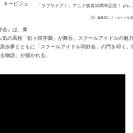
て、キービジュ
「ラブライブ！」アニメ放送10周年記念！ μ’s新規描き下ろしグッズが当たるオンライン
編集部にメッセージを
好会』は、東
人気の高校「虹ヶ咲学園」が舞台。スクールアイドルの魅
上原歩夢とともに「スクールアイドル同好会」の門を叩く。
える物語」が描かれる。