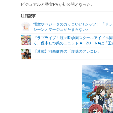
ビジュアルと番宣PVが初公開となった。
注目記事
悟空やベジータのカッコいいTシャツ！ 「ド
シーンオマージュがたまらない♪
『ラブライブ！虹ヶ咲学園スクールアイドル同
く、優木せつ菜のユニット A・ZU・NAは「王
【連載】河西健吾の『趣味のアレコレ』