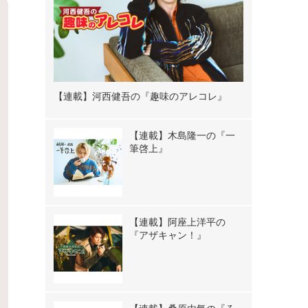
【連載】河西健吾の『趣味のアレコレ』
【連載】木島隆一の『一
筆啓上』
【連載】阿座上洋平の
『アザキャン！』