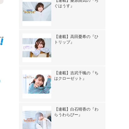
【連載】桑原由気の『ろ
ぐはうす』
》
【連載】高田憂希の『ひ
トリップ』
【連載】吉武千颯の『ち
はクローゼット』
」
【連載】白石晴香の『わ
らうわらびー』