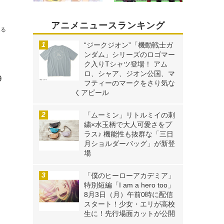
くじ登場
アニメニュースランキング
送る
“ジークジオン”「機動戦士ガ
ンダム」シリーズのロゴマー
力
ク入りTシャツ登場！ アム
ロ、シャア、ジオン公国、マ
9
フティーのマークをさり気な
くアピール
「ムーミン」リトルミイの刺
繍×水玉柄で大人可愛さをプ
ラス♪ 機能性も抜群な「三日
月ショルダーバッグ」が新登
場
「僕のヒーローアカデミア」
特別短編「I am a hero too」
8月3日（月）午前0時に配信
スタート！少女・エリが高校
生に！先行場面カットが公開