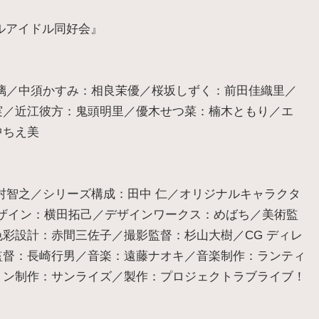
ルアイドル同好会』
璃／中須かすみ：相良茉優／桜坂しずく：前田佳織里／
実／近江彼方：鬼頭明里／優木せつ菜：楠木ともり／エ
中ちえ美
村智之／シリーズ構成：田中 仁／オリジナルキャラクタ
ーデザイン：横田拓己／デザインワークス：めばち／美術監
彩設計：赤間三佐子／撮影監督：杉山大樹／CG ディレ
監督：長崎行男／音楽：遠藤ナオキ／音楽制作：ランティ
ョン制作：サンライズ／製作：プロジェクトラブライブ！