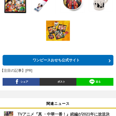
ワンピースおせち公式サイト
【注目の記事】[PR]
シェア
ポスト
送る
関連ニュース
TVアニメ『真 ・中華一番！』続編が2021年に放送決