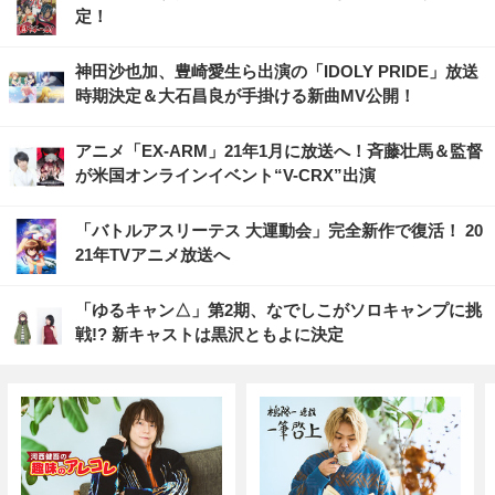
定！
神田沙也加、豊崎愛生ら出演の「IDOLY PRIDE」放送
時期決定＆大石昌良が手掛ける新曲MV公開！
アニメ「EX-ARM」21年1月に放送へ！斉藤壮馬＆監督
が米国オンラインイベント“V-CRX”出演
「バトルアスリーテス 大運動会」完全新作で復活！ 20
21年TVアニメ放送へ
「ゆるキャン△」第2期、なでしこがソロキャンプに挑
戦!? 新キャストは黒沢ともよに決定