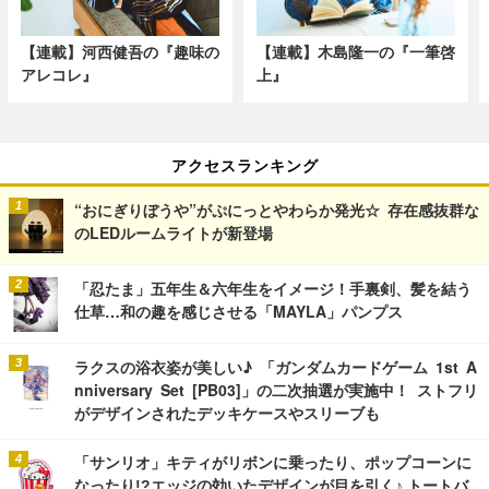
【連載】河西健吾の『趣味の
【連載】木島隆一の『一筆啓
アレコレ』
上』
アクセスランキング
“おにぎりぼうや”がぷにっとやわらか発光☆ 存在感抜群な
のLEDルームライトが新登場
「忍たま」五年生＆六年生をイメージ！手裏剣、髪を結う
仕草…和の趣を感じさせる「MAYLA」パンプス
ラクスの浴衣姿が美しい♪ 「ガンダムカードゲーム 1st A
nniversary Set [PB03]」の二次抽選が実施中！ ストフリ
がデザインされたデッキケースやスリーブも
「サンリオ」キティがリボンに乗ったり、ポップコーンに
なったり!?エッジの効いたデザインが目を引く♪ トートバ