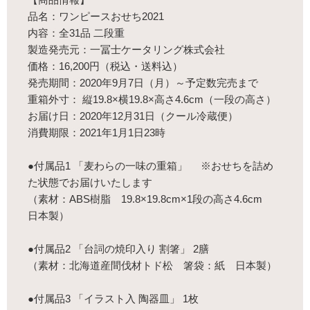
品名：ワンピースおせち2021
内容：全31品 二段重
製造発売元：一冨士ケータリング株式会社
価格：16,200円（税込・送料込）
発売期間：2020年9月7日（月）～予定数完売まで
重箱外寸： 縦19.8×横19.8×高さ4.6cm（一段の高さ）
お届け日：2020年12月31日（クール冷蔵便）
消費期限：2021年1月1日23時
●付属品1 「麦わらの一味の重箱」 ※おせちを詰め
た状態でお届けいたします
（素材：ABS樹脂 19.8×19.8cm×1段の高さ4.6cm
日本製）
●付属品2 「台詞の焼印入り 割箸」 2膳
（素材：北海道産間伐材トド松 箸袋：紙 日本製）
●付属品3 「イラスト入 陶器皿」 1枚