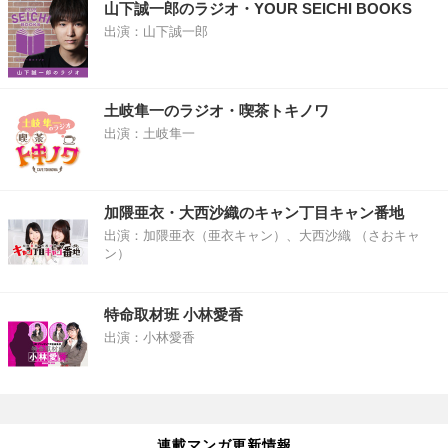
山下誠一郎のラジオ・YOUR SEICHI BOOKS
出演：山下誠一郎
土岐隼一のラジオ・喫茶トキノワ
出演：土岐隼一
加隈亜衣・大西沙織のキャン丁目キャン番地
出演：加隈亜衣（亜衣キャン）、大西沙織 （さおキャ
ン）
特命取材班 小林愛香
出演：小林愛香
連載マンガ更新情報