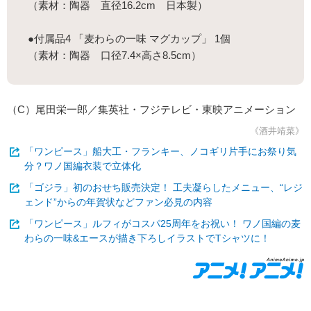
（素材：陶器 直径16.2cm 日本製）
●付属品4 「麦わらの一味 マグカップ」 1個
（素材：陶器 口径7.4×高さ8.5cm）
（C）尾田栄一郎／集英社・フジテレビ・東映アニメーション
《酒井靖菜》
「ワンピース」船大工・フランキー、ノコギリ片手にお祭り気
分？ワノ国編衣装で立体化
「ゴジラ」初のおせち販売決定！ 工夫凝らしたメニュー、“レジ
ェンド”からの年賀状などファン必見の内容
「ワンピース」ルフィがコスパ25周年をお祝い！ ワノ国編の麦
わらの一味&エースが描き下ろしイラストでTシャツに！