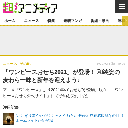
CL
ホーム
ニュース
特集
連載マンガ
番組・動画
連載
ニュース
ニュース一覧
アニメ
特集
ゲーム・アプリ
マンガ
特集一覧
カバー
連載マンガ
2020.9.13 Sun 19:05
ニュース
その他
映画
音楽
インタビュー
レポート
連載マンガ一覧
連載一覧
番組・動画
「ワンピースおせち2021」が登場！ 和装姿の
グッズ
イベント
麦わら一味と新年を迎えよう♪
ラキりす
番組・動画一覧
ラジオ
連載・ブログ
アニメ『ワンピース』より2021年の“おせち”が登場。現在、「ワン
声優
コスプレ
動画
連載・ブログ一覧
コラム
ピースおせち公式サイト」にて予約を受付中だ。
舞台
新帝スタ
編集部ブログ・お知らせ
注目記事
“おにぎりぼうや”がぷにっとやわらか発光☆ 存在感抜群なのLED
ルームライトが新登場