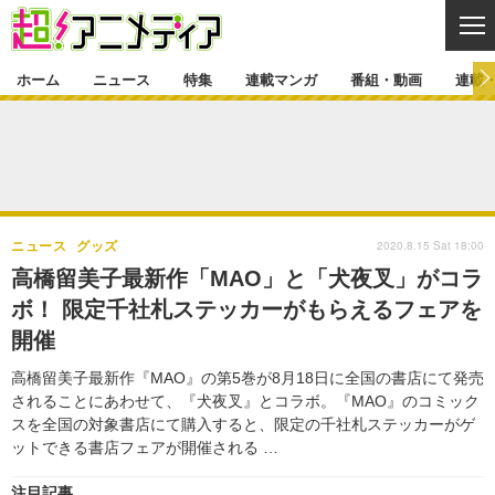
CL
ホーム
ニュース
特集
連載マンガ
番組・動画
連載
ニュース
ニュース一覧
アニメ
特集
ゲーム・アプリ
マンガ
特集一覧
カバー
連載マンガ
2020.8.15 Sat 18:00
ニュース
グッズ
映画
音楽
インタビュー
レポート
連載マンガ一覧
連載一覧
番組・動画
高橋留美子最新作「MAO」と「犬夜叉」がコラ
グッズ
イベント
ボ！ 限定千社札ステッカーがもらえるフェアを
ラキりす
番組・動画一覧
ラジオ
連載・ブログ
開催
声優
コスプレ
動画
連載・ブログ一覧
コラム
高橋留美子最新作『MAO』の第5巻が8月18日に全国の書店にて発売
舞台
新帝スタ
されることにあわせて、『犬夜叉』とコラボ。『MAO』のコミック
編集部ブログ・お知らせ
スを全国の対象書店にて購入すると、限定の千社札ステッカーがゲ
ットできる書店フェアが開催される …
注目記事