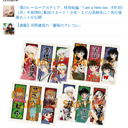
「僕のヒーローアカデミア」特別短編「I am a hero too」8月3日
（月）午前0時に配信スタート！少女・エリが高校生に！先行場
面カットが公開
【連載】河西健吾の『趣味のアレコレ』