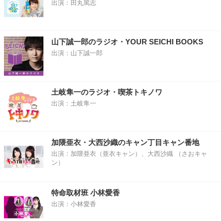
出演：田丸篤志
山下誠一郎のラジオ・YOUR SEICHI BOOKS
出演：山下誠一郎
土岐隼一のラジオ・喫茶トキノワ
出演：土岐隼一
加隈亜衣・大西沙織のキャン丁目キャン番地
出演：加隈亜衣（亜衣キャン）、大西沙織 （さおキャ
ン）
特命取材班 小林愛香
出演：小林愛香