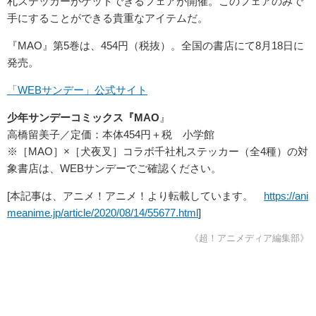
札ステッカーがゲットできるフェアが開催。このフェアのみで
手にすることができる貴重なアイテムだ。
『MAO』第5巻は、454円（税抜）。全国の書店にて8月18日に
発売。
「WEBサンデー」公式サイト
少年サンデーコミックス『MAO
』
高橋留美子／定価：本体454円＋税 小学館
※［MAO］×［犬夜叉］コラボ千社札ステッカー（全4種）の対
象書店は、WEBサンデーでご確認ください。
[本記事は、アニメ！アニメ！より転載しています。
https://ani
meanime.jp/article/2020/08/14/55677.html
]
《超！アニメディア編集部》