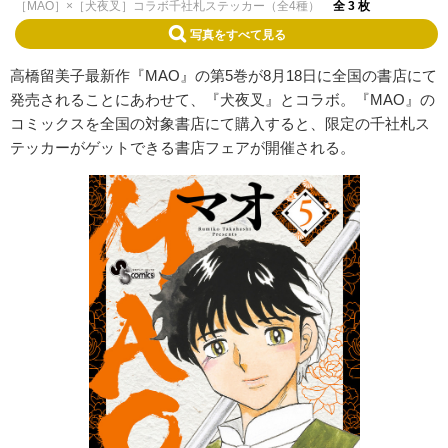
［MAO］×［犬夜叉］コラボ千社札ステッカー（全4種）
全 3 枚
写真をすべて見る
高橋留美子最新作『MAO』の第5巻が8月18日に全国の書店にて
発売されることにあわせて、『犬夜叉』とコラボ。『MAO』の
コミックスを全国の対象書店にて購入すると、限定の千社札ス
テッカーがゲットできる書店フェアが開催される。