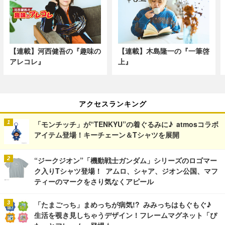
【連載】河西健吾の『趣味の
【連載】木島隆一の『一筆啓
アレコレ』
上』
アクセスランキング
「モンチッチ」が“TENKYU”の着ぐるみに♪ atmosコラボ
アイテム登場！キーチェーン＆Tシャツを展開
“ジークジオン”「機動戦士ガンダム」シリーズのロゴマー
ク入りTシャツ登場！ アムロ、シャア、ジオン公国、マフ
ティーのマークをさり気なくアピール
「たまごっち」まめっちが病気!? みみっちはもぐもぐ♪
生活を覗き見しちゃうデザイン！フレームマグネット「ぴ