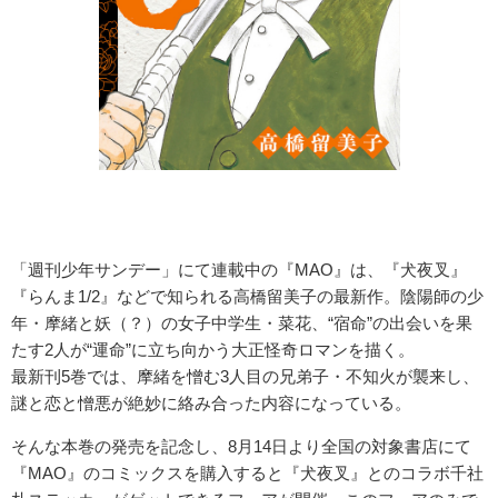
「週刊少年サンデー」にて連載中の『MAO』は、『犬夜叉』
『らんま1/2』などで知られる高橋留美子の最新作。陰陽師の少
年・摩緒と妖（？）の女子中学生・菜花、“宿命”の出会いを果
たす2人が“運命”に立ち向かう大正怪奇ロマンを描く。
最新刊5巻では、摩緒を憎む3人目の兄弟子・不知火が襲来し、
謎と恋と憎悪が絶妙に絡み合った内容になっている。
そんな本巻の発売を記念し、8月14日より全国の対象書店にて
『MAO』のコミックスを購入すると『犬夜叉』とのコラボ千社