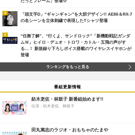
たっとフレーム」登場☆
「頭文字D」“ギャンギャン”を大胆デザイン!! AE86＆RX-7
の名シーンを立体刺繍で表現したTシャツ登場
“任務了解”、“行くよ、サンドロック”「新機動戦記ガンダ
ムＷ」ヒイロ・デュオ・トロワ・カトル・五飛の声がす
る…！ 新規録り下ろしボイス搭載のワイヤレスイヤホンが
登場
ランキングをもっと見る
番組更新情報
紡木吏佐・林鼓子 新番組始めます!!
出演：紡木吏佐、林鼓子
田丸篤志のラジオ・おもちゃのたまや