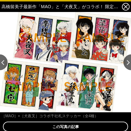
高橋留美子最新作「MAO」と「犬夜叉」がコラボ！ 限定千社札ステッカーがもらえるフェアを開催 1枚目の写真・画像
この記事の画像 残り2
［MAO］×［犬夜叉］コラボ千社札ステッカー（全4種）
この写真の記事