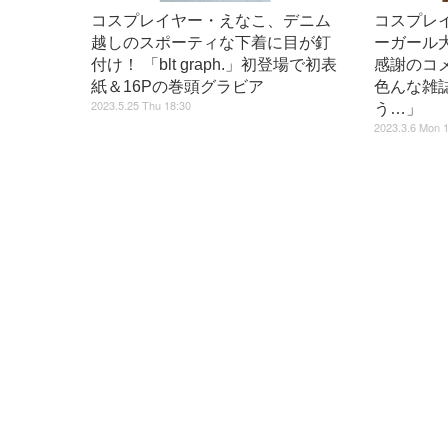
コスプレイヤー・えなこ、デニム
コスプレ
越しのスポーティな下着に目が釘
ーガール
付け！ 「blt graph.」初登場で初表
感謝のコ
紙＆16Pの巻頭グラビア
色んな雑
2023.5.25 Thu 18:30
う…」
2023.3.6 Mon 