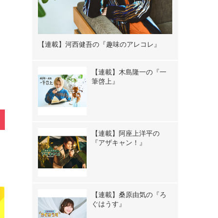
【連載】河西健吾の『趣味のアレコレ』
【連載】木島隆一の『一
筆啓上』
【連載】阿座上洋平の
『アザキャン！』
【連載】桑原由気の『ろ
ぐはうす』