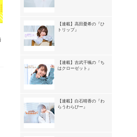
【連載】高田憂希の『ひ
トリップ』
の
橋
【連載】吉武千颯の『ち
はクローゼット』
【連載】白石晴香の『わ
らうわらびー』