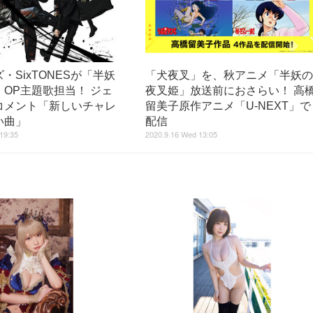
・SixTONESが「半妖
「犬夜叉」を、秋アニメ「半妖
OP主題歌担当！ ジェ
夜叉姫」放送前におさらい！ 高
コメント「新しいチャレ
留美子原作アニメ「U-NEXT」で
い曲」
配信
19:35
2020.9.16 Wed 13:05