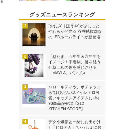
送る
グッズニュースランキング
“おにぎりぼうや”がぷにっと
やわらか発光☆ 存在感抜群な
のLEDルームライトが新登場
「忍たま」五年生＆六年生を
イメージ！手裏剣、髪を結う
仕草…和の趣を感じさせる
「MAYLA」パンプス
ハローキティや、ポチャッコ
ら“はぴだんぶい”がレトロ可
愛いキッチンアイテムに♪約
90商品が登場【212
KITCHEN STORE】
デクや爆豪と一緒にお出かけ
♪ 「ヒロアカ」“いっしょにお