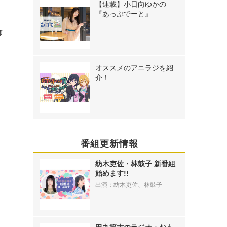
【連載】小日向ゆかの
の
『あっぷでーと』
飾
オススメのアニラジを紹
介！
番組更新情報
紡木吏佐・林鼓子 新番組
始めます!!
出演：紡木吏佐、林鼓子