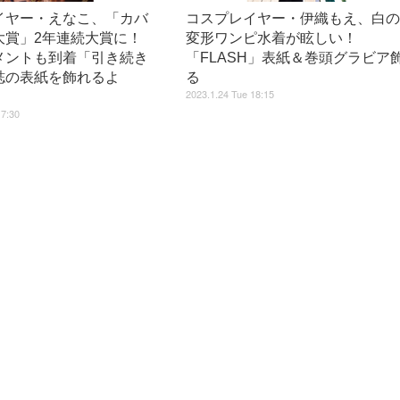
イヤー・えなこ、「カバ
コスプレイヤー・伊織もえ、白
大賞」2年連続大賞に！
変形ワンピ水着が眩しい！
メントも到着「引き続き
「FLASH」表紙＆巻頭グラビア
誌の表紙を飾れるよ
る
2023.1.24 Tue 18:15
17:30