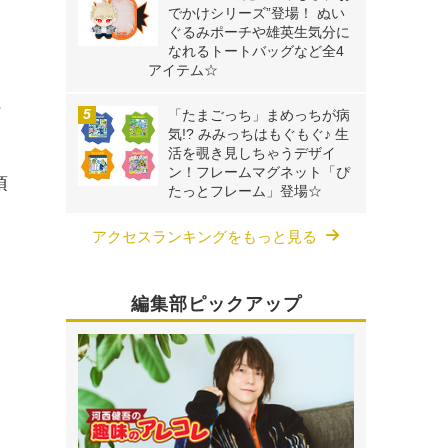
でかけシリーズ”登場！ ぬい
ぐるみポーチや雄英生気分に
なれるトートバッグなど全4
アイテム☆
ン
「たまごっち」まめっちが病
気!? みみっちはもぐもぐ♪ 生
活を覗き見しちゃうデザイ
ン！フレームマグネット「ぴ
頃
たっとフレーム」登場☆
アクセスランキングをもっと見る
編集部ピックアップ
》