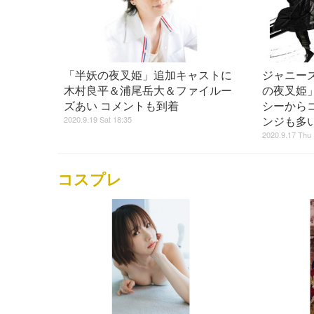
「半妖の夜叉姫」追加キャストに
ジャニーズ
木村良平＆浦尾岳大＆ファイルー
の夜叉姫」
ズあい コメントも到着
シーから
2020.9.19 Sat 18:35
ンジも多
2020.9.17 Thu 
コスプレ