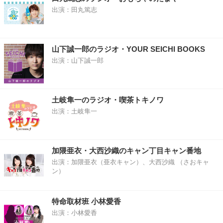
出演：田丸篤志
山下誠一郎のラジオ・YOUR SEICHI BOOKS
出演：山下誠一郎
土岐隼一のラジオ・喫茶トキノワ
出演：土岐隼一
加隈亜衣・大西沙織のキャン丁目キャン番地
出演：加隈亜衣（亜衣キャン）、大西沙織 （さおキャ
ン）
特命取材班 小林愛香
出演：小林愛香