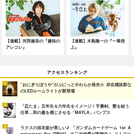
【連載】河西健吾の『趣味の
【連載】木島隆一の『一筆啓
アレコレ』
上』
アクセスランキング
“おにぎりぼうや”がぷにっとやわらか発光☆ 存在感抜群な
のLEDルームライトが新登場
「忍たま」五年生＆六年生をイメージ！手裏剣、髪を結う
仕草…和の趣を感じさせる「MAYLA」パンプス
ラクスの浴衣姿が美しい♪ 「ガンダムカードゲーム 1st A
nniversary Set [PB03]」の二次抽選が実施中！ ストフリ