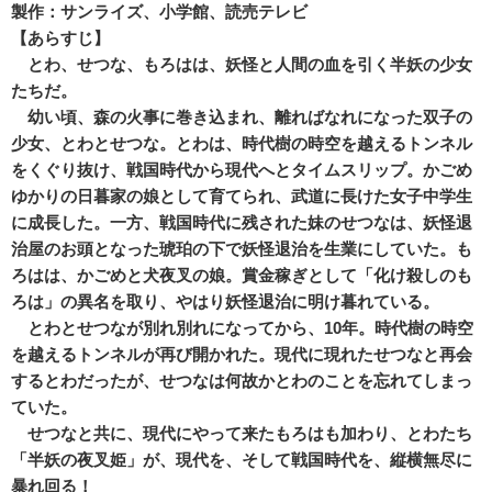
製作：サンライズ、小学館、読売テレビ
【あらすじ】
とわ、せつな、もろはは、妖怪と人間の血を引く半妖の少女
たちだ。
幼い頃、森の火事に巻き込まれ、離ればなれになった双子の
少女、とわとせつな。とわは、時代樹の時空を越えるトンネル
をくぐり抜け、戦国時代から現代へとタイムスリップ。かごめ
ゆかりの日暮家の娘として育てられ、武道に長けた女子中学生
に成長した。一方、戦国時代に残された妹のせつなは、妖怪退
治屋のお頭となった琥珀の下で妖怪退治を生業にしていた。も
ろはは、かごめと犬夜叉の娘。賞金稼ぎとして「化け殺しのも
ろは」の異名を取り、やはり妖怪退治に明け暮れている。
とわとせつなが別れ別れになってから、10年。時代樹の時空
を越えるトンネルが再び開かれた。現代に現れたせつなと再会
するとわだったが、せつなは何故かとわのことを忘れてしまっ
ていた。
せつなと共に、現代にやって来たもろはも加わり、とわたち
「半妖の夜叉姫」が、現代を、そして戦国時代を、縦横無尽に
暴れ回る！