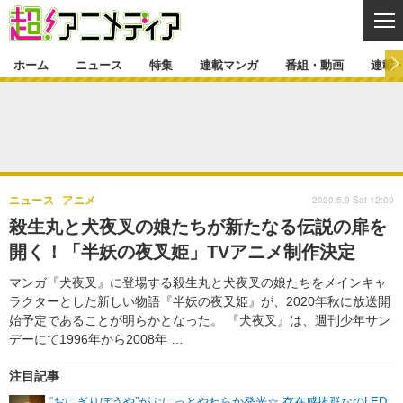
CL
ホーム
ニュース
特集
連載マンガ
番組・動画
連載
ニュース
ニュース一覧
アニメ
特集
ゲーム・アプリ
マンガ
特集一覧
カバー
連載マンガ
2020.5.9 Sat 12:00
ニュース
アニメ
映画
音楽
インタビュー
レポート
連載マンガ一覧
連載一覧
番組・動画
殺生丸と犬夜叉の娘たちが新たなる伝説の扉を
グッズ
イベント
開く！「半妖の夜叉姫」TVアニメ制作決定
ラキりす
番組・動画一覧
ラジオ
連載・ブログ
マンガ『犬夜叉』に登場する殺生丸と犬夜叉の娘たちをメインキャ
声優
コスプレ
動画
連載・ブログ一覧
コラム
ラクターとした新しい物語『半妖の夜叉姫』が、2020年秋に放送開
舞台
新帝スタ
始予定であることが明らかとなった。 『犬夜叉』は、週刊少年サン
編集部ブログ・お知らせ
デーにて1996年から2008年 …
注目記事
“おにぎりぼうや”がぷにっとやわらか発光☆ 存在感抜群なのLED