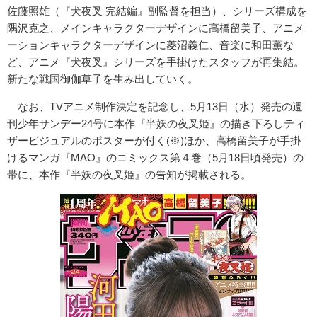
佐藤照雄（『犬夜叉 完結編』副監督を担当）、シリーズ構成を
隅沢克之、メインキャラクターデザインに高橋留美子、アニメ
ーションキャラクターデザインに菱沼義仁、音楽に和田薫な
ど、アニメ『犬夜叉』シリーズを手掛けたスタッフが再集結。
新たな戦国御伽草子を生み出していく。
なお、TVアニメ制作決定を記念し、5月13日（水）発売の週
刊少年サンデー24号に本作『半妖の夜叉姫』の描き下ろしティ
ザービジュアルのポスターが付く(※)ほか、高橋留美子が手掛
けるマンガ『MAO』のコミックス第４巻（5月18日頃発売）の
帯に、本作『半妖の夜叉姫』の告知が掲載される。