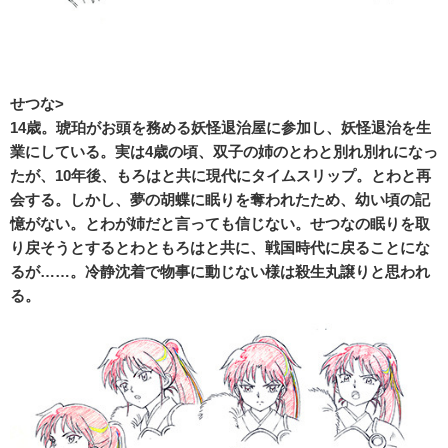
せつな>
14歳。琥珀がお頭を務める妖怪退治屋に参加し、妖怪退治を生
業にしている。実は4歳の頃、双子の姉のとわと別れ別れになっ
たが、10年後、もろはと共に現代にタイムスリップ。とわと再
会する。しかし、夢の胡蝶に眠りを奪われたため、幼い頃の記
憶がない。とわが姉だと言っても信じない。せつなの眠りを取
り戻そうとするとわともろはと共に、戦国時代に戻ることにな
るが……。冷静沈着で物事に動じない様は殺生丸譲りと思われ
る。