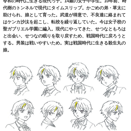
令和の時代に生きる現代っ子。14歳の女子中学生。10年前、時
代樹のトンネルで現代にタイムスリップ。かごめの弟・草太に
助けられ、娘として育った。武道が得意で、不良達に絡まれて
はケンカ沙汰を起こし、転校を繰り返していた。今は女子校の
聖ガブリエル学園に編入。現代にやってきた、せつなともろは
と出会い、せつなの眠りを取り戻すため、戦国時代に戻ろうと
する。男装は戦いやすいため。実は戦国時代に生きる殺生丸の
娘。