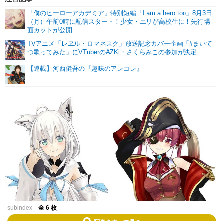
「僕のヒーローアカデミア」特別短編「I am a hero too」8月3日
（月）午前0時に配信スタート！少女・エリが高校生に！先行場
面カットが公開
TVアニメ「レヱル・ロマネスク」放送記念カバー企画「#まいて
つ歌ってみた」にVTuberのAZKi・さくらみこの参加が決定
【連載】河西健吾の『趣味のアレコレ』
subindex
全 6 枚