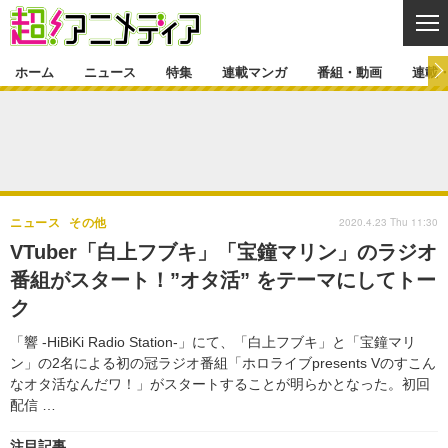
CL
ホーム
ニュース
特集
連載マンガ
番組・動画
連載
ニュース
ニュース一覧
アニメ
特集
ゲーム・アプリ
マンガ
特集一覧
カバー
連載マンガ
2020.4.23 Thu 11:30
ニュース
その他
映画
音楽
インタビュー
レポート
連載マンガ一覧
連載一覧
番組・動画
VTuber「白上フブキ」「宝鐘マリン」のラジオ
グッズ
イベント
番組がスタート！”オタ活” をテーマにしてトー
ラキりす
番組・動画一覧
ラジオ
連載・ブログ
ク
声優
コスプレ
動画
連載・ブログ一覧
コラム
「響 ‐HiBiKi Radio Station‐」にて、「白上フブキ」と「宝鐘マリ
舞台
新帝スタ
ン」の2名による初の冠ラジオ番組「ホロライブpresents Vのすこん
編集部ブログ・お知らせ
なオタ活なんだワ！」がスタートすることが明らかとなった。初回
配信 …
注目記事