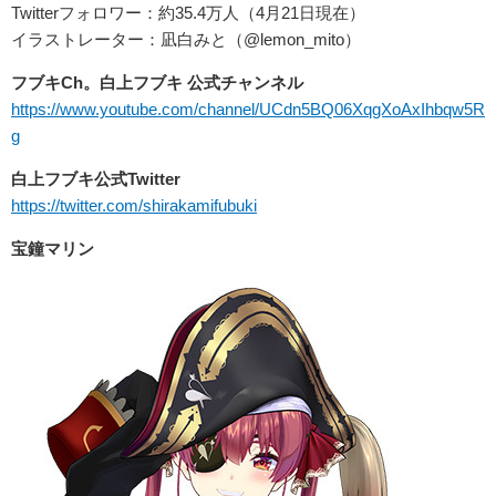
Twitterフォロワー：約35.4万人（4月21日現在）
イラストレーター：凪白みと（@lemon_mito）
フブキCh。白上フブキ 公式チャンネル
https://www.youtube.com/channel/UCdn5BQ06XqgXoAxIhbqw5R
g
白上フブキ公式Twitter
https://twitter.com/shirakamifubuki
宝鐘マリン