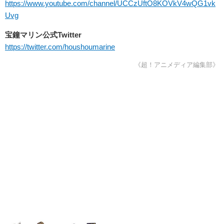
https://www.youtube.com/channel/UCCzUftO8KOVkV4wQG1vk
Uvg
宝鐘マリン公式Twitter
https://twitter.com/houshoumarine
《超！アニメディア編集部》