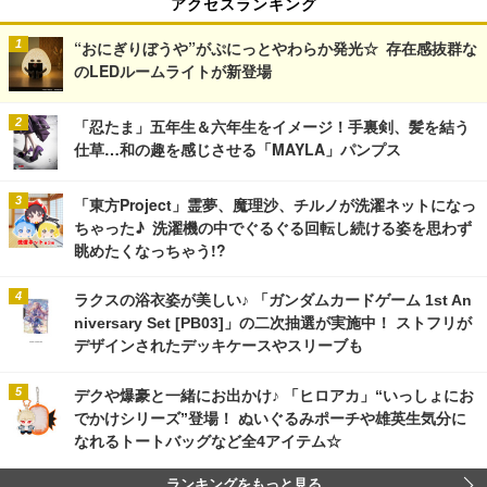
アクセスランキング
“おにぎりぼうや”がぷにっとやわらか発光☆ 存在感抜群な
のLEDルームライトが新登場
「忍たま」五年生＆六年生をイメージ！手裏剣、髪を結う
仕草…和の趣を感じさせる「MAYLA」パンプス
「東方Project」霊夢、魔理沙、チルノが洗濯ネットになっ
ちゃった♪ 洗濯機の中でぐるぐる回転し続ける姿を思わず
眺めたくなっちゃう!?
ラクスの浴衣姿が美しい♪ 「ガンダムカードゲーム 1st An
niversary Set [PB03]」の二次抽選が実施中！ ストフリが
デザインされたデッキケースやスリーブも
デクや爆豪と一緒にお出かけ♪ 「ヒロアカ」“いっしょにお
でかけシリーズ”登場！ ぬいぐるみポーチや雄英生気分に
なれるトートバッグなど全4アイテム☆
ランキングをもっと見る