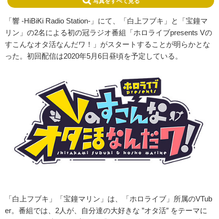
写真をすべて見る
「響 ‐HiBiKi Radio Station‐」にて、「白上フブキ」と「宝鐘マ
リン」の2名による初の冠ラジオ番組「ホロライブpresents Vの
すこんなオタ活なんだワ！」がスタートすることが明らかとな
った。初回配信は2020年5月6日昼頃を予定している。
「白上フブキ」「宝鐘マリン」は、「ホロライブ」所属のVTub
er。番組では、2人が、自分達の大好きな ”オタ活” をテーマに