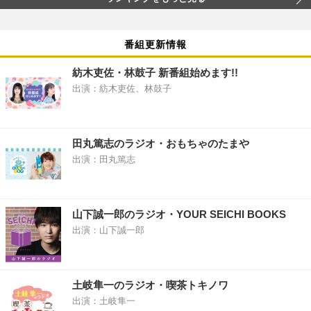
番組更新情報
紡木吏佐・林鼓子 新番組始めます!!
出演：紡木吏佐、林鼓子
田丸篤志のラジオ・おもちゃのたまや
出演：田丸篤志
山下誠一郎のラジオ・YOUR SEICHI BOOKS
出演：山下誠一郎
土岐隼一のラジオ・喫茶トキノワ
出演：土岐隼一