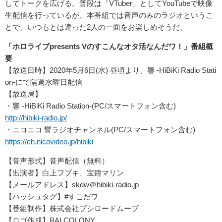
してトークを広げる。普段は「VTuber」としてYouTubeで映像
生配信を行っているが、本番組では音声のみのラジオというこ
とで、いつもとは違った2人の一面をお楽しめそうだ。
「ホロライブpresents Vのすこんなオタ活なんだワ！」番組概
要
【放送日時】2020年5月6日(水) 昼頃より、響 -HiBiKi Radio Stati
on-にて隔週水曜日配信
【放送局】
・響 -HiBiKi Radio Station-(PC/スマートフォン含む)
http://hibiki-radio.jp/
・ニコニコ 響ラジオチャンネル(PC/スマートフォン含む)
https://ch.nicovideo.jp/hibiki
【音声形式】音声配信（無料）
【出演者】白上フブキ、宝鐘マリン
【メールアドレス】skdw＠hibiki-radio.jp
【ハッシュタグ】#すこだワ
【番組制作】株式会社ブシロードムーブ
【ロゴ作成】BALCOLONY.