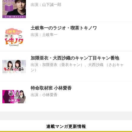
出演：山下誠一郎
土岐隼一のラジオ・喫茶トキノワ
出演：土岐隼一
加隈亜衣・大西沙織のキャン丁目キャン番地
出演：加隈亜衣（亜衣キャン）、大西沙織 （さおキャ
ン）
特命取材班 小林愛香
出演：小林愛香
連載マンガ更新情報