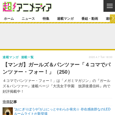
CL
ホーム
ニュース
特集
連載マンガ
番組・動画
連載
ニュース
ニュース一覧
アニメ
特集
ゲーム・アプリ
マンガ
特集一覧
カバー
連載マンガ
2020.4.7 Tue 18:00
連載マンガ
連載一覧
映画
音楽
インタビュー
レポート
連載マンガ一覧
連載一覧
番組・動画
【マンガ】ガールズ＆パンツァー「４コマでパ
グッズ
イベント
ンツァー・フォー！」（250）
ラキりす
番組・動画一覧
ラジオ
連載・ブログ
４コマでパンツァー・フォー！」は「メガミマガジン」の『ガール
声優
コスプレ
動画
連載・ブログ一覧
コラム
ズ＆パンツァー』連載ページ『大洗女子学園 放課後通信科』内で
舞台
新帝スタ
好評掲載中！
編集部ブログ・お知らせ
注目記事
“おにぎりぼうや”がぷにっとやわらか発光☆ 存在感抜群なのLED
ルームライトが新登場