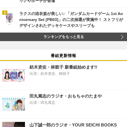
ッグやポーチが登場
ラクスの浴衣姿が美しい♪ 「ガンダムカードゲーム 1st An
niversary Set [PB03]」の二次抽選が実施中！ ストフリが
デザインされたデッキケースやスリーブも
ランキングをもっと見る
番組更新情報
紡木吏佐・林鼓子 新番組始めます!!
出演：紡木吏佐、林鼓子
田丸篤志のラジオ・おもちゃのたまや
出演：田丸篤志
山下誠一郎のラジオ・YOUR SEICHI BOOKS