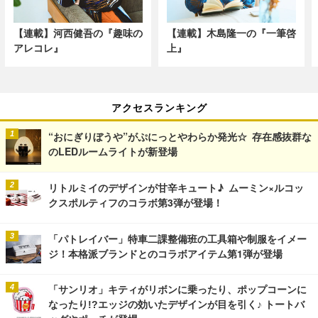
【連載】河西健吾の『趣味の
【連載】木島隆一の『一筆啓
アレコレ』
上』
アクセスランキング
“おにぎりぼうや”がぷにっとやわらか発光☆ 存在感抜群な
のLEDルームライトが新登場
リトルミイのデザインが甘辛キュート♪ ムーミン×ルコッ
クスポルティフのコラボ第3弾が登場！
「パトレイバー」特車二課整備班の工具箱や制服をイメー
ジ！本格派ブランドとのコラボアイテム第1弾が登場
「サンリオ」キティがリボンに乗ったり、ポップコーンに
なったり!?エッジの効いたデザインが目を引く♪ トートバ