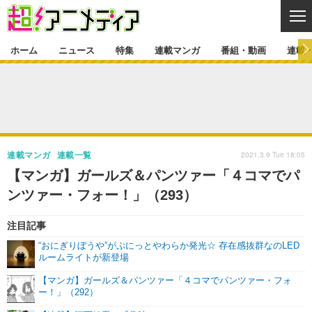
CL
ホーム
ニュース
特集
連載マンガ
番組・動画
連載
ニュース
ニュース一覧
アニメ
特集
ゲーム・アプリ
マンガ
特集一覧
カバー
連載マンガ
2021.3.9 Tue 18:05
連載マンガ
連載一覧
映画
音楽
インタビュー
レポート
連載マンガ一覧
連載一覧
番組・動画
【マンガ】ガールズ＆パンツァー「４コマでパ
グッズ
イベント
ンツァー・フォー！」（293）
ラキりす
番組・動画一覧
ラジオ
連載・ブログ
声優
コスプレ
動画
連載・ブログ一覧
コラム
注目記事
“おにぎりぼうや”がぷにっとやわらか発光☆ 存在感抜群なのLED
舞台
新帝スタ
編集部ブログ・お知らせ
ルームライトが新登場
【マンガ】ガールズ＆パンツァー「４コマでパンツァー・フォ
ー！」（292）