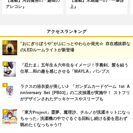
【連載】河西健吾の『趣味の
【連載】木島隆一の『一筆啓
アレコレ』
上』
アクセスランキング
“おにぎりぼうや”がぷにっとやわらか発光☆ 存在感抜群な
のLEDルームライトが新登場
「忍たま」五年生＆六年生をイメージ！手裏剣、髪を結う
仕草…和の趣を感じさせる「MAYLA」パンプス
ラクスの浴衣姿が美しい♪ 「ガンダムカードゲーム 1st A
nniversary Set [PB03]」の二次抽選が実施中！ ストフリ
がデザインされたデッキケースやスリーブも
「東方Project」霊夢、魔理沙、チルノが洗濯ネットになっ
ちゃった♪ 洗濯機の中でぐるぐる回転し続ける姿を思わず
眺めたくなっちゃう!?