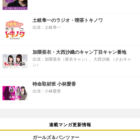
土岐隼一のラジオ・喫茶トキノワ
出演：土岐隼一
加隈亜衣・大西沙織のキャン丁目キャン番地
出演：加隈亜衣（亜衣キャン）、大西沙織 （さおキャ
ン）
特命取材班 小林愛香
出演：小林愛香
連載マンガ更新情報
ガールズ＆パンツァー