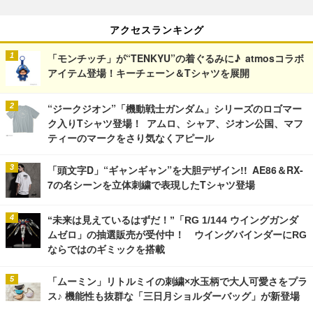
アクセスランキング
「モンチッチ」が“TENKYU”の着ぐるみに♪ atmosコラボ
アイテム登場！キーチェーン＆Tシャツを展開
“ジークジオン”「機動戦士ガンダム」シリーズのロゴマー
ク入りTシャツ登場！ アムロ、シャア、ジオン公国、マフ
ティーのマークをさり気なくアピール
「頭文字D」“ギャンギャン”を大胆デザイン!! AE86＆RX-
7の名シーンを立体刺繍で表現したTシャツ登場
“未来は見えているはずだ！”「RG 1/144 ウイングガンダ
ムゼロ」の抽選販売が受付中！ ウイングバインダーにRG
ならではのギミックを搭載
「ムーミン」リトルミイの刺繍×水玉柄で大人可愛さをプラ
ス♪ 機能性も抜群な「三日月ショルダーバッグ」が新登場