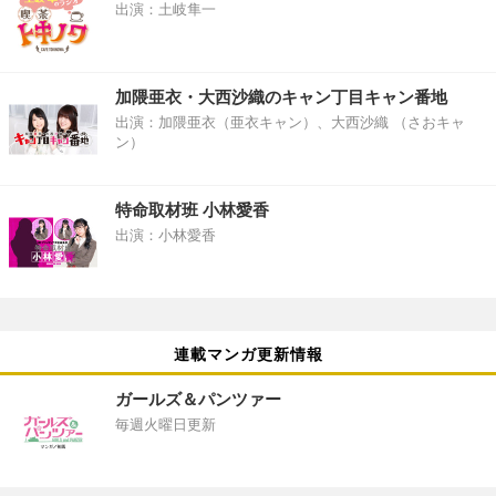
出演：土岐隼一
加隈亜衣・大西沙織のキャン丁目キャン番地
出演：加隈亜衣（亜衣キャン）、大西沙織 （さおキャ
ン）
特命取材班 小林愛香
出演：小林愛香
連載マンガ更新情報
ガールズ＆パンツァー
毎週火曜日更新