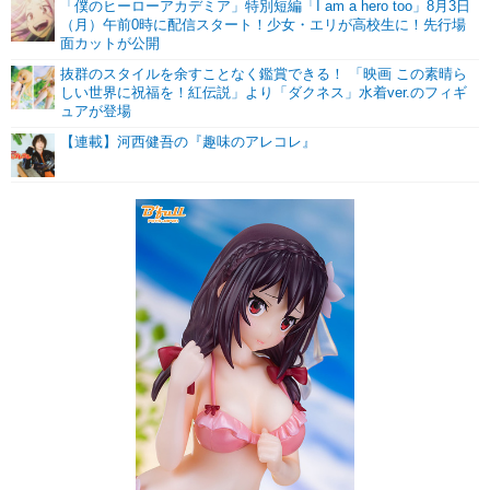
「僕のヒーローアカデミア」特別短編「I am a hero too」8月3日
（月）午前0時に配信スタート！少女・エリが高校生に！先行場
面カットが公開
抜群のスタイルを余すことなく鑑賞できる！ 「映画 この素晴ら
しい世界に祝福を！紅伝説」より「ダクネス」水着ver.のフィギ
ュアが登場
【連載】河西健吾の『趣味のアレコレ』