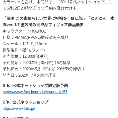
カラーver.もあり。本商品は、『B´full公式ネットショップ』に
て5月12日23時59分まで予約を受け付け中。
「映画 この素晴らしい世界に祝福を！紅伝説」「ゆんゆん」水
着ver. 1/7 塗装済み完成品フィギュア商品概要
キャラクター：ゆんゆん
仕様：PMMA(PVC-L)塗装済み完成品
スケール：1/７ 約215ｍｍ
原型製作：磯(モワノー)
小売価格：12,800円(税別)
予約開始：2020年4月3日(金) 18時解禁
予約締め：2020年5月12日(火) 23時59分締切り
発売日：2020年7月末発売予定
B´full公式ネットショップ限定版予約
https://www.fots.jp/products/detail/155
B´full公式ネットショップ
https://www.fots.jp/