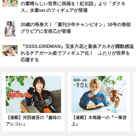
の素晴らしい世界に祝福を！紅伝説」より「ダクネ
ス」水着ver.のフィギュアが登場
20歳の等身大！「週刊少年チャンピオン」18号の巻頭
グラビアに安倍乙が登場
『SSSS.GRIDMAN』宝多六花と新条アカネが躍動感溢
れるチアガール姿でフィギュア化！ ふたりが世界を
応援する
【連載】河西健吾の『趣味の
【連載】木島隆一の『一筆啓
アレコレ』
上』