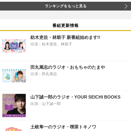
ランキングをもっと見る
番組更新情報
紡木吏佐・林鼓子 新番組始めます!!
出演：紡木吏佐、林鼓子
田丸篤志のラジオ・おもちゃのたまや
出演：田丸篤志
山下誠一郎のラジオ・YOUR SEICHI BOOKS
出演：山下誠一郎
土岐隼一のラジオ・喫茶トキノワ