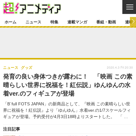
CL
ホーム
ニュース
特集
連載マンガ
番組・動画
連載
ニュース
ニュース一覧
アニメ
特集
ゲーム・アプリ
マンガ
特集一覧
カバー
連載マンガ
2020.4.3 Fri 20:30
ニュース
グッズ
映画
音楽
インタビュー
レポート
連載マンガ一覧
連載一覧
番組・動画
発育の良い身体つきが露わに！ 「映画 この素
グッズ
イベント
晴らしい世界に祝福を！紅伝説」ゆんゆんの水
ラキりす
番組・動画一覧
ラジオ
連載・ブログ
着ver.のフィギュアが登場
声優
コスプレ
動画
連載・ブログ一覧
コラム
「B´full FOTS JAPAN」の新商品として、『映画 この素晴らしい世
舞台
新帝スタ
界に祝福を！紅伝説』より「ゆんゆん」水着ver.の1/7スケールフィ
編集部ブログ・お知らせ
ギュアが登場。予約受付が4月3日18時よりスタートした。 「 …
注目記事