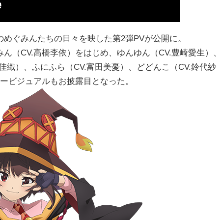
めぐみんたちの日々を映した第2弾PVが公開に。
ん（CV.高橋李依）をはじめ、ゆんゆん（CV.豊崎愛生）
塚佳織）、ふにふら（CV.富田美憂）、どどんこ（CV.鈴代紗
タービジュアルもお披露目となった。