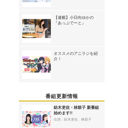
【連載】小日向ゆかの
『あっぷでーと』
オススメのアニラジを紹
介！
番組更新情報
紡木吏佐・林鼓子 新番組
始めます!!
出演：紡木吏佐、林鼓子