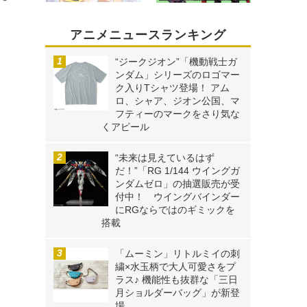
アニメニュースランキング
“ジークジオン”「機動戦士ガ
ンダム」シリーズのロゴマー
ク入りTシャツ登場！ アム
ロ、シャア、ジオン公国、マ
フティーのマークをさり気な
くアピール
“未来は見えているはず
だ！”「RG 1/144 ウイングガ
ンダムゼロ」の抽選販売が受
付中！ ウイングバインダー
にRGならではのギミックを
搭載
「ムーミン」リトルミイの刺
繍×水玉柄で大人可愛さをプ
ラス♪ 機能性も抜群な「三日
月ショルダーバッグ」が新登
場