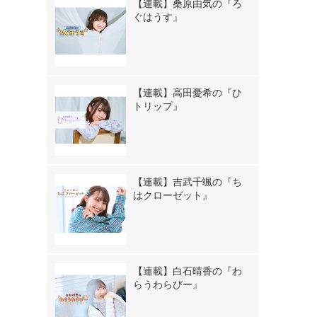
【連載】桑原由気の『ろ
ぐはうす』
【連載】高田憂希の『ひ
トリップ』
【連載】吉武千颯の『ち
はクローゼット』
【連載】白石晴香の『わ
らうわらびー』