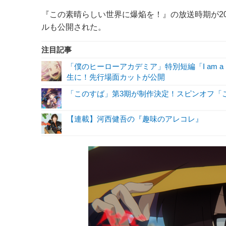
『この素晴らしい世界に爆焔を！』の放送時期が20
ルも公開された。
注目記事
「僕のヒーローアカデミア」特別短編「I am a 
生に！先行場面カットが公開
「このすば」第3期が制作決定！スピンオフ「
【連載】河西健吾の『趣味のアレコレ』