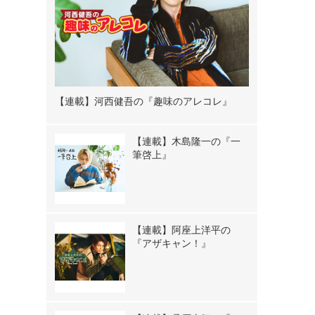
【連載】河西健吾の『趣味のアレコレ』
【連載】木島隆一の『一
筆啓上』
【連載】阿座上洋平の
『アザキャン！』