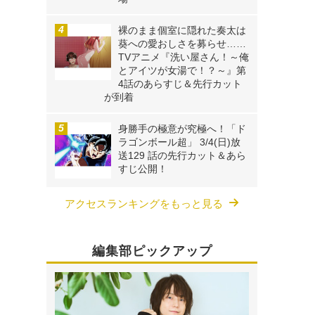
裸のまま個室に隠れた奏太は
葵への愛おしさを募らせ……
TVアニメ『洗い屋さん！～俺
とアイツが女湯で！？～』第
、
4話のあらすじ＆先行カット
が到着
身勝手の極意が究極へ！「ド
ラゴンボール超」 3/4(日)放
送129 話の先行カット＆あら
すじ公開！
アクセスランキングをもっと見る
編集部ピックアップ