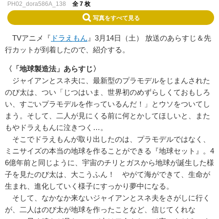
PH02_dora586A_138
全 7 枚
写真をすべて見る
TVアニメ『
ドラえもん
』3月14日（土） 放送のあらすじ＆先
行カットが到着したので、紹介する。
〈「地球製造法」あらすじ〉
ジャイアンとスネ夫に、最新型のプラモデルをじまんされた
のび太は、つい「じつはいま、世界初のめずらしくておもしろ
い、すごいプラモデルを作っているんだ！」とウソをついてし
まう。そして、二人が見にくる前に何とかしてほしいと、また
もやドラえもんに泣きつく…。
そこでドラえもんが取り出したのは、プラモデルではなく、
ミニサイズの本当の地球を作ることができる『地球セット』。4
6億年前と同じように、宇宙のチリとガスから地球が誕生した様
子を見たのび太は、大こうふん！ やがて海ができて、生命が
生まれ、進化していく様子にすっかり夢中になる。
そして、なかなか来ないジャイアンとスネ夫をさがしに行く
が、二人はのび太が地球を作ったことなど、信じてくれな