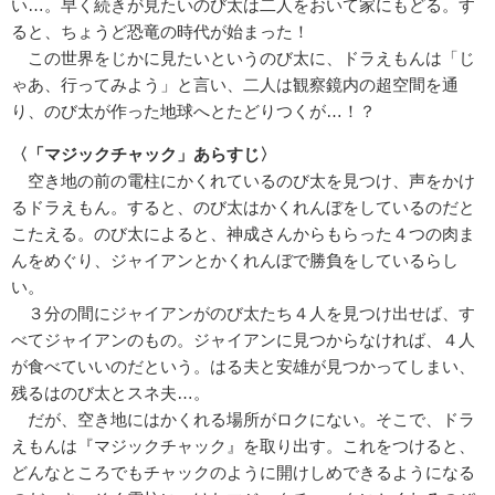
い…。早く続きが見たいのび太は二人をおいて家にもどる。す
ると、ちょうど恐竜の時代が始まった！
この世界をじかに見たいというのび太に、ドラえもんは「じ
ゃあ、行ってみよう」と言い、二人は観察鏡内の超空間を通
り、のび太が作った地球へとたどりつくが…！？
〈「マジックチャック」あらすじ〉
空き地の前の電柱にかくれているのび太を見つけ、声をかけ
るドラえもん。すると、のび太はかくれんぼをしているのだと
こたえる。のび太によると、神成さんからもらった４つの肉ま
んをめぐり、ジャイアンとかくれんぼで勝負をしているらし
い。
３分の間にジャイアンがのび太たち４人を見つけ出せば、す
べてジャイアンのもの。ジャイアンに見つからなければ、４人
が食べていいのだという。はる夫と安雄が見つかってしまい、
残るはのび太とスネ夫…。
だが、空き地にはかくれる場所がロクにない。そこで、ドラ
えもんは『マジックチャック』を取り出す。これをつけると、
どんなところでもチャックのように開けしめできるようになる