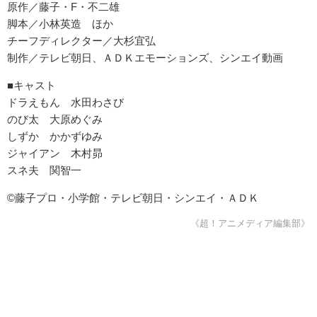
原作／藤子・F・不二雄
脚本／小林英造 ほか
チーフディレクター／大杉宜弘
制作／テレビ朝日、ＡＤＫエモーションズ、シンエイ動画
■キャスト
ドラえもん 水田わさび
のび太 大原めぐみ
しずか かかずゆみ
ジャイアン 木村昴
スネ夫 関智一
©藤子プロ・小学館・テレビ朝日・シンエイ・ＡＤＫ
《超！アニメディア編集部》