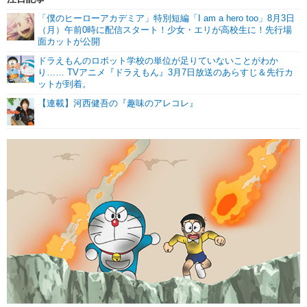
「僕のヒーローアカデミア」特別短編「I am a hero too」8月3日
（月）午前0時に配信スタート！少女・エリが高校生に！先行場
面カットが公開
ドラえもんのロボット学校の単位が足りていないことがわか
り…… TVアニメ『ドラえもん』3月7日放送のあらすじ＆先行カ
ットが到着。
【連載】河西健吾の『趣味のアレコレ』