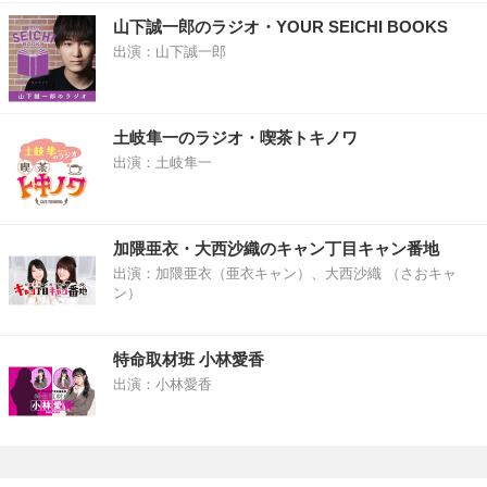
山下誠一郎のラジオ・YOUR SEICHI BOOKS
出演：山下誠一郎
土岐隼一のラジオ・喫茶トキノワ
出演：土岐隼一
加隈亜衣・大西沙織のキャン丁目キャン番地
出演：加隈亜衣（亜衣キャン）、大西沙織 （さおキャ
ン）
特命取材班 小林愛香
出演：小林愛香