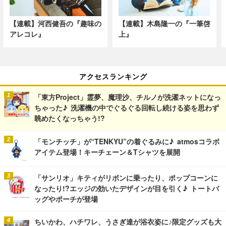
【連載】河西健吾の『趣味の
【連載】木島隆一の『一筆啓
アレコレ』
上』
アクセスランキング
「東方Project」霊夢、魔理沙、チルノが洗濯ネットになっ
ちゃった♪ 洗濯機の中でぐるぐる回転し続ける姿を思わず
眺めたくなっちゃう!?
「モンチッチ」が“TENKYU”の着ぐるみに♪ atmosコラボ
アイテム登場！キーチェーン＆Tシャツを展開
「サンリオ」キティがリボンに乗ったり、ポップコーンに
なったり!?エッジの効いたデザインが目を引く♪ トートバ
ッグやポーチが登場
ちいかわ、ハチワレ、うさぎ達が浴衣姿に♪限定グッズも大