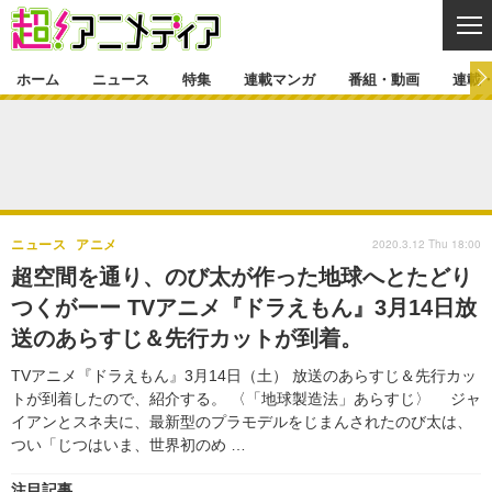
CL
ホーム
ニュース
特集
連載マンガ
番組・動画
連載
ニュース
ニュース一覧
アニメ
特集
ゲーム・アプリ
マンガ
特集一覧
カバー
連載マンガ
2020.3.12 Thu 18:00
ニュース
アニメ
映画
音楽
インタビュー
レポート
連載マンガ一覧
連載一覧
番組・動画
超空間を通り、のび太が作った地球へとたどり
グッズ
イベント
つくがーー TVアニメ『ドラえもん』3月14日放
ラキりす
番組・動画一覧
ラジオ
連載・ブログ
送のあらすじ＆先行カットが到着。
声優
コスプレ
動画
連載・ブログ一覧
コラム
TVアニメ『ドラえもん』3月14日（土） 放送のあらすじ＆先行カッ
舞台
新帝スタ
トが到着したので、紹介する。 〈「地球製造法」あらすじ〉 ジャ
編集部ブログ・お知らせ
イアンとスネ夫に、最新型のプラモデルをじまんされたのび太は、
つい「じつはいま、世界初のめ …
注目記事