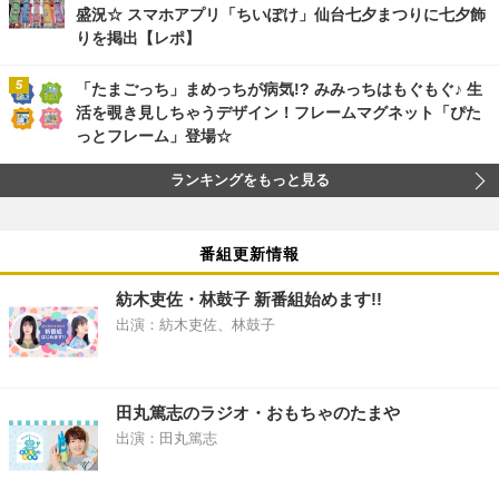
盛況☆ スマホアプリ「ちいぽけ」仙台七夕まつりに七夕飾
りを掲出【レポ】
「たまごっち」まめっちが病気!? みみっちはもぐもぐ♪ 生
活を覗き見しちゃうデザイン！フレームマグネット「ぴた
っとフレーム」登場☆
ランキングをもっと見る
番組更新情報
紡木吏佐・林鼓子 新番組始めます!!
出演：紡木吏佐、林鼓子
田丸篤志のラジオ・おもちゃのたまや
出演：田丸篤志