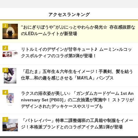
アクセスランキング
“おにぎりぼうや”がぷにっとやわらか発光☆ 存在感抜群な
のLEDルームライトが新登場
リトルミイのデザインが甘辛キュート♪ ムーミン×ルコッ
クスポルティフのコラボ第3弾が登場！
「忍たま」五年生＆六年生をイメージ！手裏剣、髪を結う
仕草…和の趣を感じさせる「MAYLA」パンプス
ラクスの浴衣姿が美しい♪ 「ガンダムカードゲーム 1st An
niversary Set [PB03]」の二次抽選が実施中！ ストフリが
デザインされたデッキケースやスリーブも
「パトレイバー」特車二課整備班の工具箱や制服をイメー
ジ！本格派ブランドとのコラボアイテム第1弾が登場