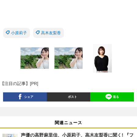
小原莉子
高木友梨香
【注目の記事】[PR]
シェア
ポスト
送る
関連ニュース
声優の高野麻里佳、小原莉子、高木友梨香に聞く! 『フ