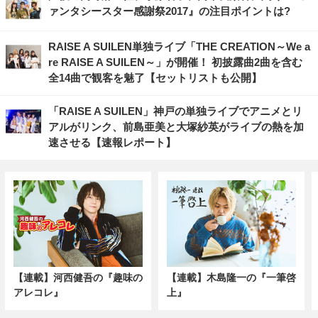
ァンタシースター感謝祭2017』の注目ポイントは?
RAISE A SUILEN単独ライブ「THE CREATION～We a
re RAISE A SUILEN～」が開催！ 初披露曲2曲を含む
全14曲で観客を魅了【セットリストも公開】
「RAISE A SUILEN」神戸の単独ライブでアニメとリ
アルがリンク、前島亜美と大塚紗英がライブの熱を加
速させる【速報レポート】
【連載】河西健吾の『趣味の
【連載】木島隆一の『一筆啓
アレコレ』
上』