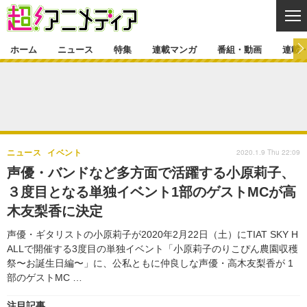
CL
ホーム
ニュース
特集
連載マンガ
番組・動画
連載
ニュース
ニュース一覧
アニメ
特集
ゲーム・アプリ
マンガ
特集一覧
カバー
連載マンガ
2020.1.9 Thu 22:09
ニュース
イベント
映画
音楽
インタビュー
レポート
連載マンガ一覧
連載一覧
番組・動画
声優・バンドなど多方面で活躍する小原莉子、
グッズ
イベント
３度目となる単独イベント1部のゲストMCが高
ラキりす
番組・動画一覧
ラジオ
連載・ブログ
木友梨香に決定
声優
コスプレ
動画
連載・ブログ一覧
コラム
声優・ギタリストの小原莉子が2020年2月22日（土）にTIAT SKY H
舞台
新帝スタ
ALLで開催する3度目の単独イベント「小原莉子のりこぴん農園収穫
編集部ブログ・お知らせ
祭〜お誕生日編〜」に、公私ともに仲良しな声優・高木友梨香が 1
部のゲストMC …
注目記事