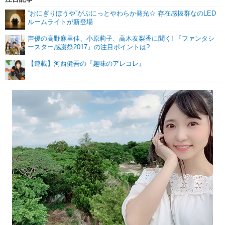
“おにぎりぼうや”がぷにっとやわらか発光☆ 存在感抜群なのLED
ルームライトが新登場
声優の高野麻里佳、小原莉子、高木友梨香に聞く! 『ファンタシ
ースター感謝祭2017』の注目ポイントは?
【連載】河西健吾の『趣味のアレコレ』