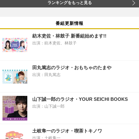
ランキングをもっと見る
番組更新情報
紡木吏佐・林鼓子 新番組始めます!!
出演：紡木吏佐、林鼓子
田丸篤志のラジオ・おもちゃのたまや
出演：田丸篤志
山下誠一郎のラジオ・YOUR SEICHI BOOKS
出演：山下誠一郎
土岐隼一のラジオ・喫茶トキノワ
出演：土岐隼一