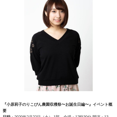
『小原莉子のりこぴん農園収穫祭〜お誕生日編〜』イベント概
要
日時
：2020年2月22日（土） 1部 会場：12時30分 開演：13