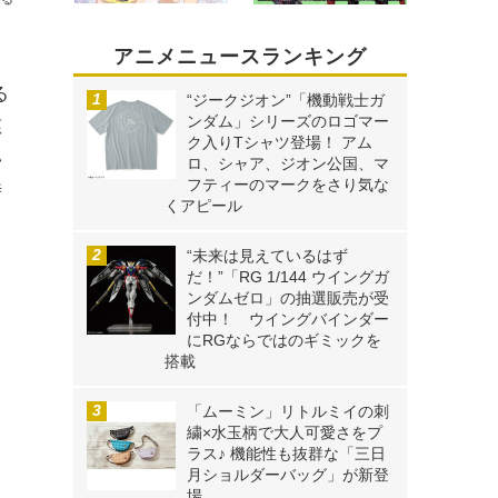
アニメニュースランキング
る
“ジークジオン”「機動戦士ガ
ンダム」シリーズのロゴマー
慈
ク入りTシャツ登場！ アム
い
ロ、シャア、ジオン公国、マ
フティーのマークをさり気な
時
くアピール
“未来は見えているはず
だ！”「RG 1/144 ウイングガ
ンダムゼロ」の抽選販売が受
付中！ ウイングバインダー
にRGならではのギミックを
搭載
「ムーミン」リトルミイの刺
繍×水玉柄で大人可愛さをプ
ラス♪ 機能性も抜群な「三日
月ショルダーバッグ」が新登
場