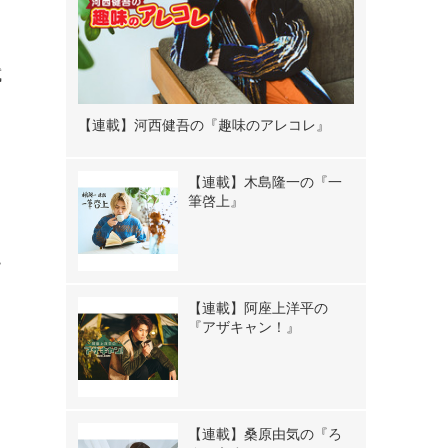
ク
ク
試
【連載】河西健吾の『趣味のアレコレ』
【連載】木島隆一の『一
筆啓上』
ー
【連載】阿座上洋平の
『アザキャン！』
：
【連載】桑原由気の『ろ