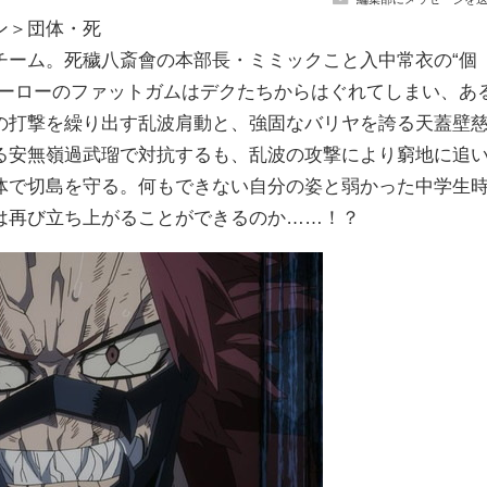
ン＞団体・死
チーム。死穢八斎會の本部長・ミミックこと入中常衣の“個
ヒーローのファットガムはデクたちからはぐれてしまい、あ
の打撃を繰り出す乱波肩動と、強固なバリヤを誇る天蓋壁
る安無嶺過武瑠で対抗するも、乱波の攻撃により窮地に追
体で切島を守る。何もできない自分の姿と弱かった中学生
は再び立ち上がることができるのか……！？