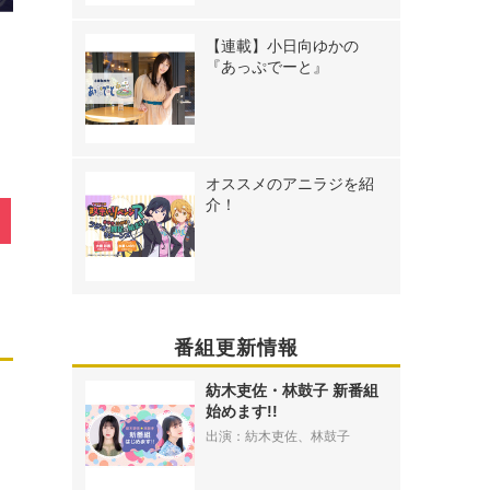
【連載】小日向ゆかの
『あっぷでーと』
オススメのアニラジを紹
介！
番組更新情報
紡木吏佐・林鼓子 新番組
始めます!!
出演：紡木吏佐、林鼓子