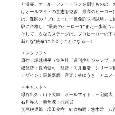
と激突。オール・フォー・ワンを倒すものの、
はオールマイトの意志を継ぎ、最高のヒーロー
は、難関の「プロヒーロー仮免許取得試験」に
験に合格し、“最高のヒーロー”にまた一歩近づ
そして、次なるステージは、プロヒーローの下で
新たな“使命”に出会うことになる―！
＜スタッフ＞
原作：堀越耕平（集英社「週刊少年ジャンプ」
総監督：長崎健司 監督：向井雅浩 シリーズ
デザイン：馬越嘉彦 音楽：林ゆうき アニメ
＜キャスト＞
緑谷出久：山下大輝 オールマイト：三宅健太
石川界人 轟焦凍：梶裕貴
切島鋭児郎：増田俊樹 蛙吹梅雨：悠木碧 八