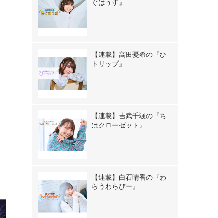
ぐはうす』
郎
【連載】高田憂希の『ひ
トリップ』
【連載】吉武千颯の『ち
はクローゼット』
》
【連載】白石晴香の『わ
らうわらびー』