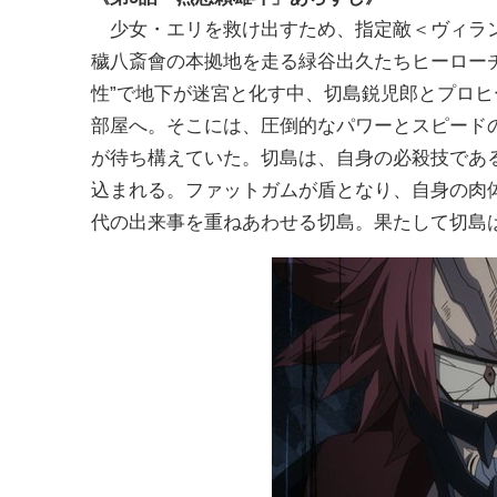
少女・エリを救け出すため、指定敵＜ヴィラ
穢八斎會の本拠地を走る緑谷出久たちヒーロー
性”で地下が迷宮と化す中、切島鋭児郎とプロ
部屋へ。そこには、圧倒的なパワーとスピード
が待ち構えていた。切島は、自身の必殺技であ
込まれる。ファットガムが盾となり、自身の肉
代の出来事を重ねあわせる切島。果たして切島