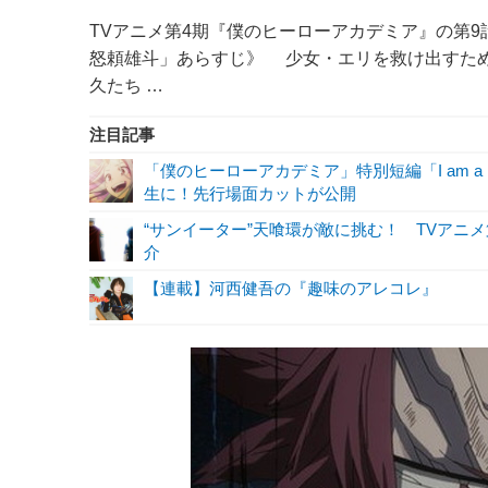
TVアニメ第4期『僕のヒーローアカデミア』の第9
怒頼雄斗」あらすじ》 少女・エリを救け出すた
久たち …
注目記事
「僕のヒーローアカデミア」特別短編「I am a 
生に！先行場面カットが公開
“サンイーター”天喰環が敵に挑む！ TVアニ
介
【連載】河西健吾の『趣味のアレコレ』