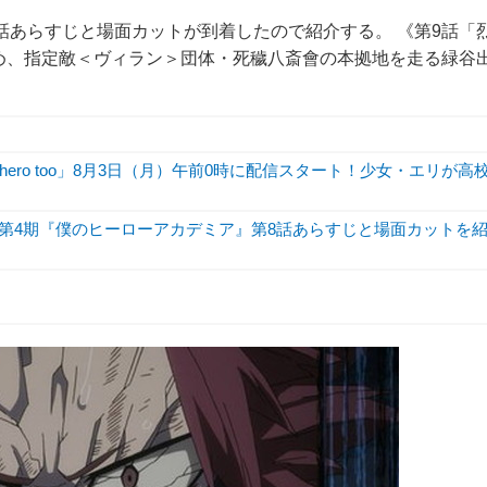
話あらすじと場面カットが到着したので紹介する。 《第9話「
め、指定敵＜ヴィラン＞団体・死穢八斎會の本拠地を走る緑谷
hero too」8月3日（月）午前0時に配信スタート！少女・エリが高
メ第4期『僕のヒーローアカデミア』第8話あらすじと場面カットを