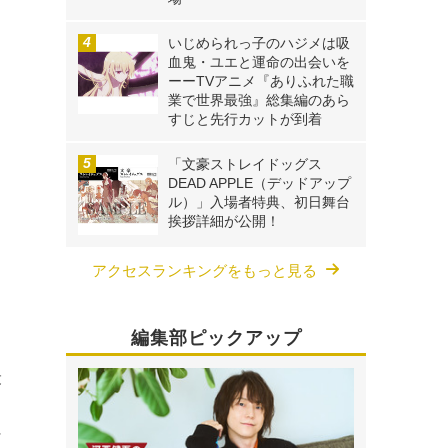
いじめられっ子のハジメは吸
血鬼・ユエと運命の出会いを
ーーTVアニメ『ありふれた職
業で世界最強』総集編のあら
すじと先行カットが到着
「文豪ストレイドッグス
DEAD APPLE（デッドアップ
ル）」入場者特典、初日舞台
挨拶詳細が公開！
アクセスランキングをもっと見る
編集部ピックアップ
最
ン