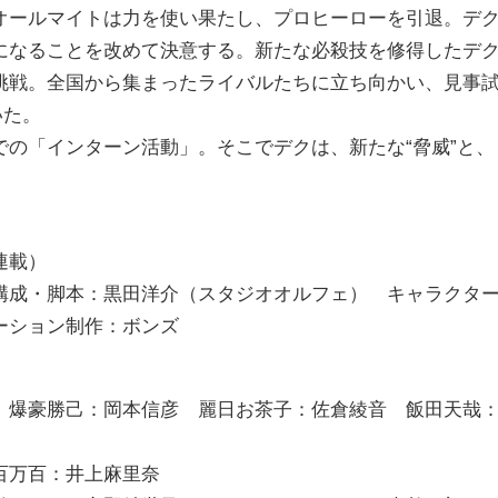
オールマイトは力を使い果たし、プロヒーローを引退。デ
になることを改めて決意する。新たな必殺技を修得したデ
挑戦。全国から集まったライバルたちに立ち向かい、見事
いた。
の「インターン活動」。そこでデクは、新たな“脅威”と、
連載）
構成・脚本：黒田洋介（スタジオオルフェ） キャラクタ
ーション制作：ボンズ
 爆豪勝己：岡本信彦 麗日お茶子：佐倉綾音 飯田天哉
百万百：井上麻里奈