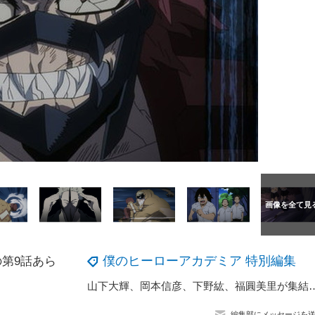
僕のヒーローアカデミア 特別編集
第9話あら
山下大輝、岡本信彦、下野紘、福圓美里が集結！ 「僕のヒーローア
編集部にメッセージを