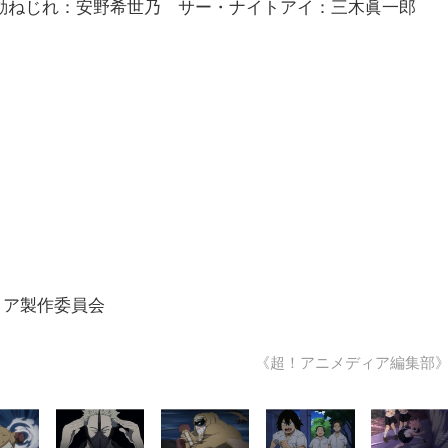
波動ねじれ：安野希世乃 サー・ナイトアイ：三木眞一
ミア製作委員会
《超！アニメディア編集部