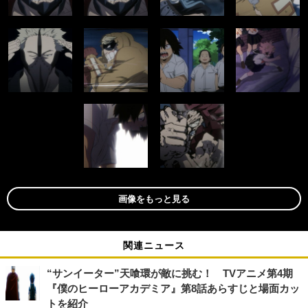
画像をもっと見る
関連ニュース
“サンイーター”天喰環が敵に挑む！ TVアニメ第4期
『僕のヒーローアカデミア』第8話あらすじと場面カッ
トを紹介