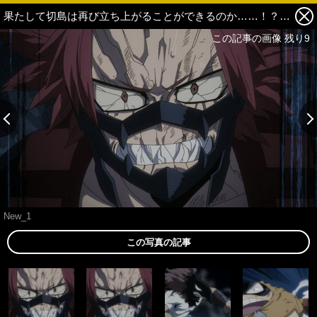
果たして切島は再び立ち上がることができるのか……！？ TVアニメ第4期『僕のヒーローアカデミア』第9話あらすじと場面カットを紹介 1枚目の写真・画像
この記事の画像 残り9
New_1
この写真の記事