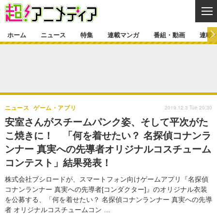
CL
ホーム
ニュース
特集
連載マンガ
番組・動画
連載
ニュース
ニュース一覧
アニメ
特集
ゲーム・アプリ
マンガ
特集一覧
カバー
連載マンガ
2019.12.3 Tue 20:30
ニュース
ゲーム・アプリ
映画
音楽
インタビュー
レポート
連載マンガ一覧
連載一覧
番組・動画
安室さんがスチームパンク姿、そして平次がた
グッズ
イベント
こ焼きに！ 「何を着せたい？ 名探偵コナンラ
ラキりす
番組・動画一覧
ラジオ
連載・ブログ
ンナー 真実への先導者オリジナルコスチューム
声優
コスプレ
動画
連載・ブログ一覧
コラム
コンテスト」結果発表！
舞台
新帝スタ
編集部ブログ・お知らせ
株式会社ブシロードが、スマートフォン向けゲームアプリ『名探偵
コナンランナー 真実への先導者[コンダクター]』のオリジナル衣装
を公募する、「何を着せたい？ 名探偵コナンランナー 真実への先導
者 オリジナルコスチュームコン …