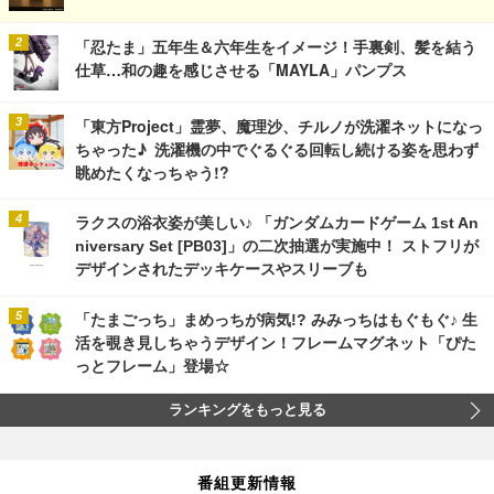
「忍たま」五年生＆六年生をイメージ！手裏剣、髪を結う
仕草…和の趣を感じさせる「MAYLA」パンプス
「東方Project」霊夢、魔理沙、チルノが洗濯ネットになっ
ちゃった♪ 洗濯機の中でぐるぐる回転し続ける姿を思わず
眺めたくなっちゃう!?
ラクスの浴衣姿が美しい♪ 「ガンダムカードゲーム 1st An
niversary Set [PB03]」の二次抽選が実施中！ ストフリが
デザインされたデッキケースやスリーブも
「たまごっち」まめっちが病気!? みみっちはもぐもぐ♪ 生
活を覗き見しちゃうデザイン！フレームマグネット「ぴた
っとフレーム」登場☆
ランキングをもっと見る
番組更新情報