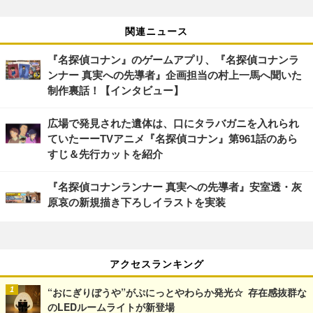
関連ニュース
『名探偵コナン』のゲームアプリ、『名探偵コナンラ
ンナー 真実への先導者』企画担当の村上一馬へ聞いた
制作裏話！【インタビュー】
広場で発見された遺体は、口にタラバガニを入れられ
ていたーーTVアニメ『名探偵コナン』第961話のあら
すじ＆先行カットを紹介
『名探偵コナンランナー 真実への先導者』安室透・灰
原哀の新規描き下ろしイラストを実装
アクセスランキング
“おにぎりぼうや”がぷにっとやわらか発光☆ 存在感抜群な
のLEDルームライトが新登場