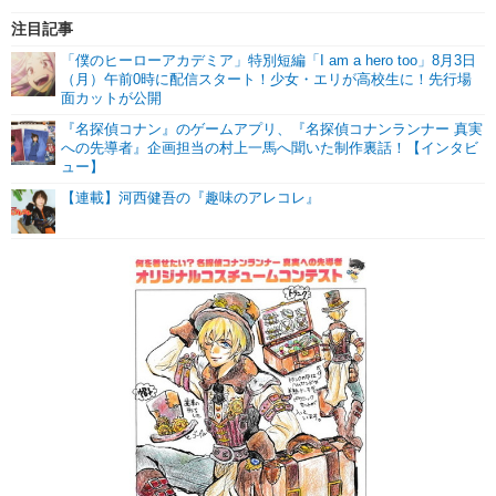
注目記事
「僕のヒーローアカデミア」特別短編「I am a hero too」8月3日
（月）午前0時に配信スタート！少女・エリが高校生に！先行場
面カットが公開
『名探偵コナン』のゲームアプリ、『名探偵コナンランナー 真実
への先導者』企画担当の村上一馬へ聞いた制作裏話！【インタビ
ュー】
【連載】河西健吾の『趣味のアレコレ』