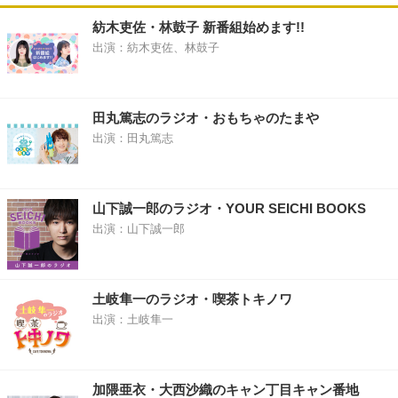
紡木吏佐・林鼓子 新番組始めます!!
出演：紡木吏佐、林鼓子
田丸篤志のラジオ・おもちゃのたまや
出演：田丸篤志
山下誠一郎のラジオ・YOUR SEICHI BOOKS
出演：山下誠一郎
土岐隼一のラジオ・喫茶トキノワ
出演：土岐隼一
加隈亜衣・大西沙織のキャン丁目キャン番地