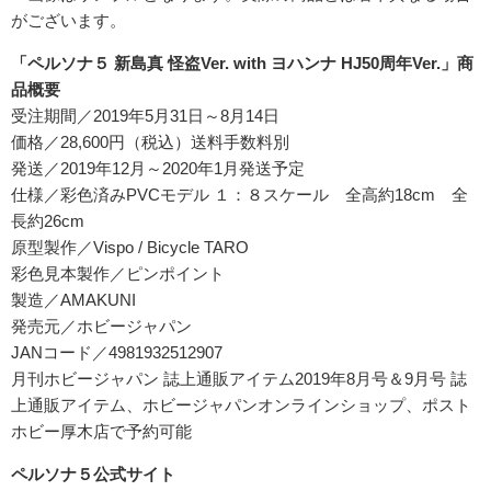
がございます。
「ペルソナ５ 新島真 怪盗Ver. with ヨハンナ HJ50周年Ver.」商
品概要
受注期間／2019年5月31日～8月14日
価格／28,600円（税込）送料手数料別
発送／2019年12月～2020年1月発送予定
仕様／彩色済みPVCモデル １：８スケール 全高約18cm 全
長約26cm
原型製作／Vispo / Bicycle TARO
彩色見本製作／ピンポイント
製造／AMAKUNI
発売元／ホビージャパン
JANコード／4981932512907
月刊ホビージャパン 誌上通販アイテム2019年8月号＆9月号 誌
上通販アイテム、ホビージャパンオンラインショップ、ポスト
ホビー厚木店で予約可能
ペルソナ５公式サイト