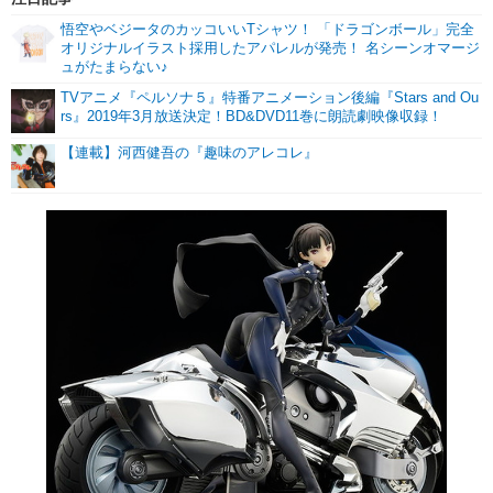
悟空やベジータのカッコいいTシャツ！ 「ドラゴンボール」完全
オリジナルイラスト採用したアパレルが発売！ 名シーンオマージ
ュがたまらない♪
TVアニメ『ペルソナ５』特番アニメーション後編『Stars and Ou
rs』2019年3月放送決定！BD&DVD11巻に朗読劇映像収録！
【連載】河西健吾の『趣味のアレコレ』