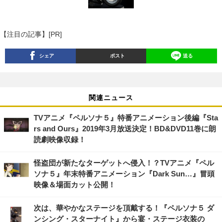
【注目の記事】[PR]
シェア
ポスト
送る
関連ニュース
TVアニメ『ペルソナ５』特番アニメーション後編『Sta
rs and Ours』2019年3月放送決定！BD&DVD11巻に朗
読劇映像収録！
怪盗団が新たなターゲットへ侵入！？TVアニメ『ペル
ソナ５』年末特番アニメーション『Dark Sun…』冒頭
映像＆場面カット公開！
次は、華やかなステージを頂戴する！『ペルソナ５ ダ
ンシング・スターナイト』から宴・ステージ衣装の