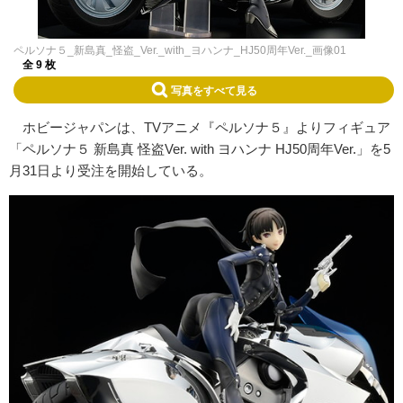
ペルソナ５_新島真_怪盗_Ver._with_ヨハンナ_HJ50周年Ver._画像01
全 9 枚
写真をすべて見る
ホビージャパンは、TVアニメ『ペルソナ５』よりフィギュア
「ペルソナ５ 新島真 怪盗Ver. with ヨハンナ HJ50周年Ver.」を5
月31日より受注を開始している。