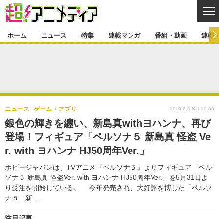
CL
ホーム
ニュース
特集
連載マンガ
番組・動画
連載
ニュース
ニュース一覧
アニメ
特集
ゲーム・アプリ
マンガ
特集一覧
カバー
連載マンガ
2019.6.8 Sat 20:00
ニュース
ゲーム・アプリ
映画
音楽
インタビュー
レポート
連載マンガ一覧
連載一覧
番組・動画
銀色の輝きを纏い、新島真withヨハンナ、再び
グッズ
イベント
登場！フィギュア「ペルソナ５ 新島真 怪盗 Ve
ラキりす
番組・動画一覧
ラジオ
連載・ブログ
r. with ヨハンナ HJ50周年Ver.」
声優
コスプレ
動画
連載・ブログ一覧
コラム
ホビージャパンは、TVアニメ『ペルソナ５』よりフィギュア「ペル
舞台
新帝スタ
ソナ５ 新島真 怪盗Ver. with ヨハンナ HJ50周年Ver.」を5月31日よ
編集部ブログ・お知らせ
り受注を開始している。 今年発売され、大好評を博した「ペルソ
ナ５ 新 …
注目記事