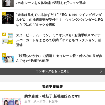
7の名シーンを立体刺繍で表現したTシャツ登場
“未来は見えているはずだ！”「RG 1/144 ウイングガンダ
ムゼロ」の抽選販売が受付中！ ウイングバインダーにRG
ならではのギミックを搭載
スヌーピー、ムーミン、ミニオンズも♪ お薬手帳＆マイナ
ンバーカードをまとめて収納「ケアともコレクション」新
登場
「映画ちいかわ」で話題！ セイレーン役・鈴木みのりが歩
んできた“歌姫”の軌跡
ランキングをもっと見る
番組更新情報
紡木吏佐・林鼓子 新番組始めます!!
出演：紡木吏佐、林鼓子