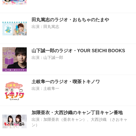
田丸篤志のラジオ・おもちゃのたまや
出演：田丸篤志
山下誠一郎のラジオ・YOUR SEICHI BOOKS
出演：山下誠一郎
土岐隼一のラジオ・喫茶トキノワ
出演：土岐隼一
加隈亜衣・大西沙織のキャン丁目キャン番地
出演：加隈亜衣（亜衣キャン）、大西沙織 （さおキャ
ン）