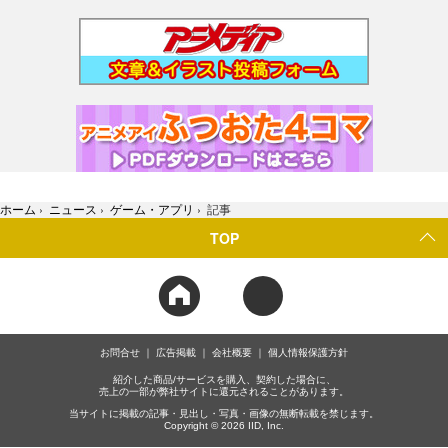
ホーム
›
ニュース
›
ゲーム・アプリ
›
記事
TOP
お問合せ
広告掲載
会社概要
個人情報保護方針
紹介した商品/サービスを購入、契約した場合に、
売上の一部が弊社サイトに還元されることがあります。
当サイトに掲載の記事・見出し・写真・画像の無断転載を禁じます。
Copyright © 2026 IID, Inc.