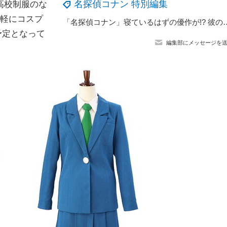
名探偵コナン 特別編集
高校制服のな
気軽にコスプ
「名探偵コナン」寝ているはずの優作が!? 彼の正体は… ぶっ
予定となって
編集部にメッセージを