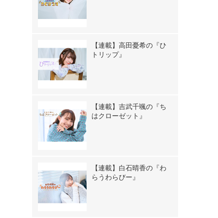
【連載】高田憂希の『ひ
トリップ』
【連載】吉武千颯の『ち
はクローゼット』
【連載】白石晴香の『わ
らうわらびー』