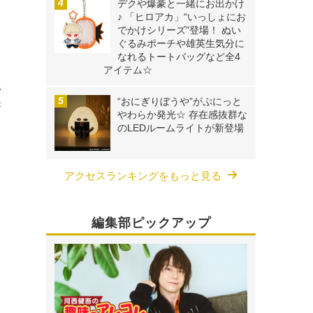
デクや爆豪と一緒にお出かけ
♪ 「ヒロアカ」“いっしょにお
でかけシリーズ”登場！ ぬい
ぐるみポーチや雄英生気分に
なれるトートバッグなど全4
アイテム☆
形
“おにぎりぼうや”がぷにっと
新
やわらか発光☆ 存在感抜群な
のLEDルームライトが新登場
アクセスランキングをもっと見る
編集部ピックアップ