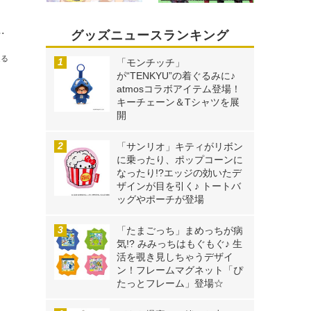
つけ本番“工藤優作の推理ショー” #1072先行カット
グッズニュースランキング
送る
「モンチッチ」
が“TENKYU”の着ぐるみに♪
atmosコラボアイテム登場！
キーチェーン＆Tシャツを展
開
「サンリオ」キティがリボン
に乗ったり、ポップコーンに
なったり!?エッジの効いたデ
ザインが目を引く♪ トートバ
ッグやポーチが登場
「たまごっち」まめっちが病
気!? みみっちはもぐもぐ♪ 生
活を覗き見しちゃうデザイ
ン！フレームマグネット「ぴ
たっとフレーム」登場☆