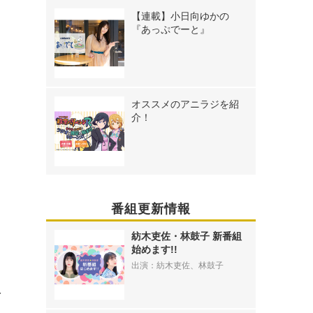
【連載】小日向ゆかの
『あっぷでーと』
オススメのアニラジを紹
介！
番組更新情報
紡木吏佐・林鼓子 新番組
始めます!!
出演：紡木吏佐、林鼓子
予