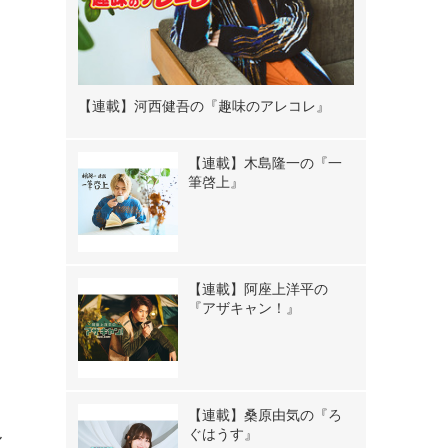
【連載】河西健吾の『趣味のアレコレ』
【連載】木島隆一の『一
筆啓上』
【連載】阿座上洋平の
『アザキャン！』
【連載】桑原由気の『ろ
ぐはうす』
ル