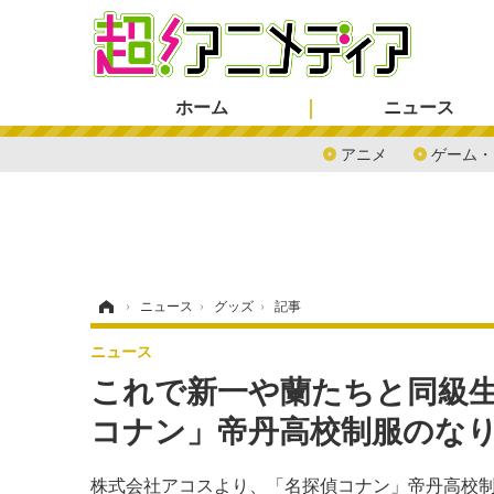
ホーム
ニュース
アニメ
ゲーム・
ホーム
›
ニュース
›
グッズ
›
記事
ニュース
これで新一や蘭たちと同級
コナン」帝丹高校制服のな
株式会社アコスより、「名探偵コナン」帝丹高校制