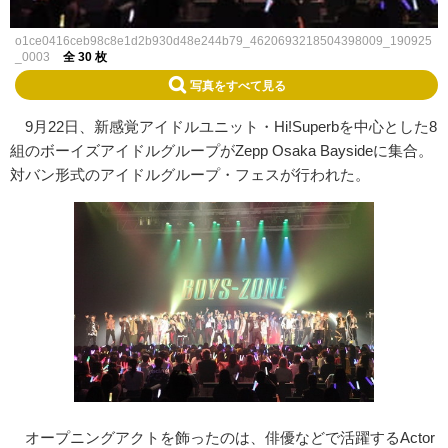
o1ce0416ceb98c8e1d2b930d48e244b79_4620693218504398009_190925
_0003
全 30 枚
写真をすべて見る
9月22日、新感覚アイドルユニット・Hi!Superbを中心とした8
組のボーイズアイドルグループがZepp Osaka Baysideに集合。
対バン形式のアイドルグループ・フェスが行われた。
オープニングアクトを飾ったのは、俳優などで活躍するActor