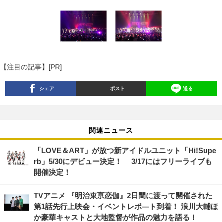
【注目の記事】[PR]
シェア
ポスト
送る
関連ニュース
「LOVE＆ART」が放つ新アイドルユニット「Hi!Supe
rb」5/30にデビュー決定！ 3/17にはフリーライブも
開催決定！
TVアニメ 『明治東亰恋伽』2日間に渡って開催された
第1話先行上映会・イベントレポ―ト到着！ 浪川大輔ほ
か豪華キャストと大地監督が作品の魅力を語る！