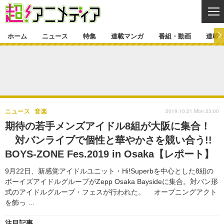
CL
ホーム
ニュース
特集
連載マンガ
番組・動画
連載
ニュース
ニュース一覧
アニメ
特集
ゲーム・アプリ
マンガ
特集一覧
カバー
連載マンガ
2019.10.21 Mon 23:00
ニュース
音楽
映画
音楽
インタビュー
レポート
連載マンガ一覧
連載一覧
番組・動画
期待の若手メンズアイドル8組が大阪に集合！
グッズ
イベント
対バンライブで個性と華やかさを競い合う!!
ラキりす
番組・動画一覧
ラジオ
連載・ブログ
BOYS-ZONE Fes.2019 in Osaka【レポート】
声優
コスプレ
動画
連載・ブログ一覧
コラム
9月22日、新感覚アイドルユニット・Hi!Superbを中心とした8組の
舞台
新帝スタ
ボーイズアイドルグループがZepp Osaka Baysideに集合。対バン形
編集部ブログ・お知らせ
式のアイドルグループ・フェスが行われた。 オープニングアクト
を飾っ …
注目記事