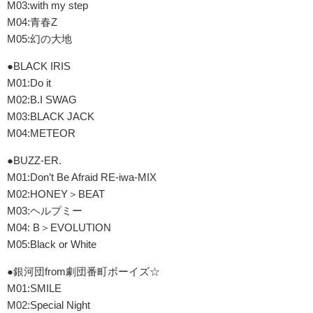
M03:with my step
M04:青春Z
M05:幻の大地
●BLACK IRIS
M01:Do it
M02:B.I SWAG
M03:BLACK JACK
M04:METEOR
●BUZZ-ER.
M01:Don’t Be Afraid RE-iwa-MIX
M02:HONEY＞BEAT
M03:ヘルプミー
M04: B＞EVOLUTION
M05:Black or White
●銀河団from劇団番町ボーイズ☆
M01:SMILE
M02:Special Night