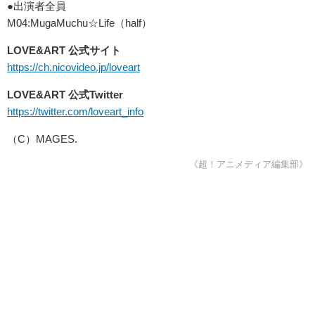
●出演者全員
M04:MugaMuchu☆Life（half）
LOVE&ART 公式サイト
https://ch.nicovideo.jp/loveart
LOVE&ART 公式Twitter
https://twitter.com/loveart_info
（C）MAGES.
《超！アニメディア編集部》