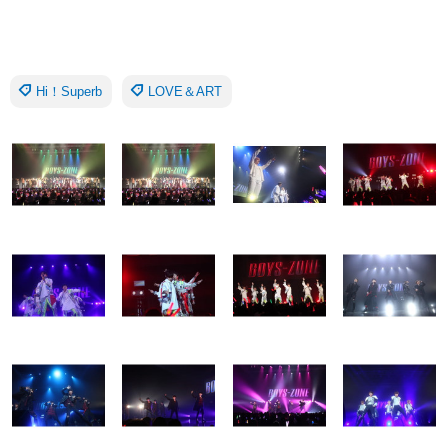
Hi！Superb
LOVE＆ART