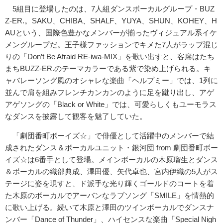
5組目に登場したのは、7人組ダンスボーカルグループ・BUZ
Z-ER.。SAKU、CHIBA、SHALF、YUYA、SHUN、KOHEY、H
AUという、国際色豊かなメンバーが揃ったヴィジュアル系イケ
メングループだ。王子様ファッションでキメた7人がラップ混じ
りの「Don’t Be Afraid RE-iwa-MIX」を歌い出すと、客席はたち
まちBUZZ-ER.のテーマカラーである紫で染め上げられる。キ
ャバレーソング風のオシャレな楽曲「ヘルプミー」では、1列に
並んで肩を組みフレンチカンカンのように足を蹴り出し、アゲ
アゲソングの「Black or White」では、可愛らしくもユーモラス
なダンスを披露して観客を魅了していた。
「劇団番町ボーイズ☆」で俳優として活躍中のメンバーで結
成されたダンス＆ボーカルユニット・銀河団 from 劇団番町ボー
イズ☆は6番手として登場。メインボーカルの木原瑠生とダンス
＆ボーカルの織部典成、澤田優、矢代卓也、宮内伊織の5人がス
テージに姿を現すと、ド派手な光り輝くゴールドのコートを着
た木原のボーカルでアーバンなラブソング「SMILE」を情熱的
に歌い上げる。続いて木原と澤田のツインボーカルでダンスナ
ンバー「Dance of Thunder」、ハイセンスな楽曲「Special Nigh