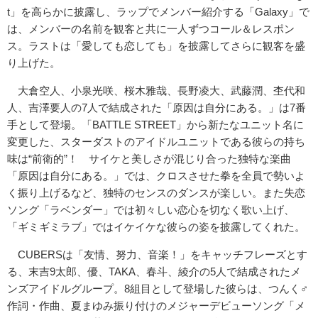
t」を高らかに披露し、ラップでメンバー紹介する「Galaxy」で
は、メンバーの名前を観客と共に一人ずつコール＆レスポン
ス。ラストは「愛しても恋しても」を披露してさらに観客を盛
り上げた。
大倉空人、小泉光咲、桜木雅哉、長野凌大、武藤潤、杢代和
人、吉澤要人の7人で結成された「原因は自分にある。」は7番
手として登場。「BATTLE STREET」から新たなユニット名に
変更した、スターダストのアイドルユニットである彼らの持ち
味は“前衛的”！ サイケと美しさが混じり合った独特な楽曲
「原因は自分にある。」では、クロスさせた拳を全員で勢いよ
く振り上げるなど、独特のセンスのダンスが楽しい。また失恋
ソング「ラベンダー」では初々しい恋心を切なく歌い上げ、
「ギミギミラブ」ではイケイケな彼らの姿を披露してくれた。
CUBERSは「友情、努力、音楽！」をキャッチフレーズとす
る、末吉9太郎、優、TAKA、春斗、綾介の5人で結成されたメ
ンズアイドルグループ。8組目として登場した彼らは、つんく♂
作詞・作曲、夏まゆみ振り付けのメジャーデビューソング「メ