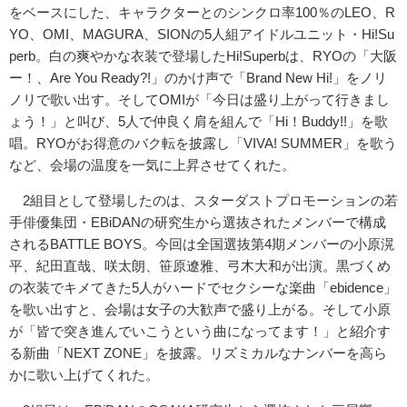
をベースにした、キャラクターとのシンクロ率100％のLEO、R
YO、OMI、MAGURA、SIONの5人組アイドルユニット・Hi!Su
perb。白の爽やかな衣装で登場したHi!Superbは、RYOの「大阪
ー！、Are You Ready?!」のかけ声で「Brand New Hi!」をノリ
ノリで歌い出す。そしてOMIが「今日は盛り上がって行きまし
ょう！」と叫び、5人で仲良く肩を組んで「Hi！Buddy!!」を歌
唱。RYOがお得意のバク転を披露し「VIVA! SUMMER」を歌う
など、会場の温度を一気に上昇させてくれた。
2組目として登場したのは、スターダストプロモーションの若
手俳優集団・EBiDANの研究生から選抜されたメンバーで構成
されるBATTLE BOYS。今回は全国選抜第4期メンバーの小原滉
平、紀田直哉、咲太朗、笹原遼雅、弓木大和が出演。黒づくめ
の衣装でキメてきた5人がハードでセクシーな楽曲「ebidence」
を歌い出すと、会場は女子の大歓声で盛り上がる。そして小原
が「皆で突き進んでいこうという曲になってます！」と紹介す
る新曲「NEXT ZONE」を披露。リズミカルなナンバーを高ら
かに歌い上げてくれた。