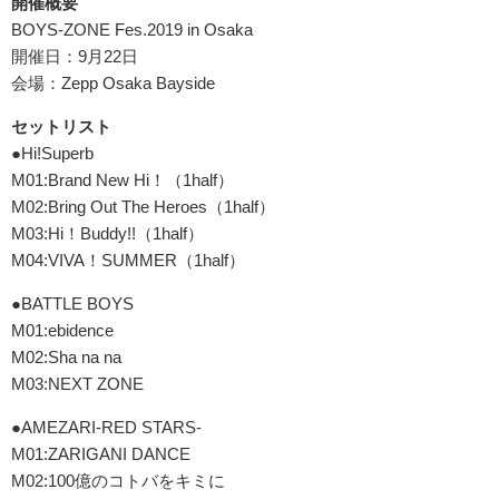
開催概要
BOYS-ZONE Fes.2019 in Osaka
開催日：9月22日
会場：Zepp Osaka Bayside
セットリスト
●Hi!Superb
M01:Brand New Hi！（1half）
M02:Bring Out The Heroes（1half）
M03:Hi！Buddy!!（1half）
M04:VIVA！SUMMER（1half）
●BATTLE BOYS
M01:ebidence
M02:Sha na na
M03:NEXT ZONE
●AMEZARI-RED STARS-
M01:ZARIGANI DANCE
M02:100億のコトバをキミに