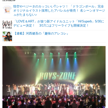
悟空やベジータのカッコいいTシャツ！ 「ドラゴンボール」完全
オリジナルイラスト採用したアパレルが発売！ 名シーンオマージ
ュがたまらない♪
「LOVE＆ART」が放つ新アイドルユニット「Hi!Superb」5/30に
デビュー決定！ 3/17にはフリーライブも開催決定！
【連載】河西健吾の『趣味のアレコレ』