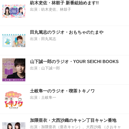
紡木吏佐・林鼓子 新番組始めます!!
出演：紡木吏佐、林鼓子
田丸篤志のラジオ・おもちゃのたまや
出演：田丸篤志
山下誠一郎のラジオ・YOUR SEICHI BOOKS
出演：山下誠一郎
土岐隼一のラジオ・喫茶トキノワ
出演：土岐隼一
加隈亜衣・大西沙織のキャン丁目キャン番地
出演：加隈亜衣（亜衣キャン）、大西沙織 （さおキャ