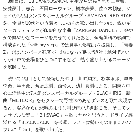
3組目は、EBiDANのOSAKA研究生から選抜された三屋響、
安藤夢叶、志音、石田ローウェン、橋本歩夢、佐々木頼忠、ジ
ェイの7人組ダンス＆ボーカルグループ・AMEZARI-RED STAR
S-。全員が10代という若々しい彼らが歌い出したのは、鋭いギ
ターカッティングが印象的な楽曲「ZARIGANI DANCE」。爽や
かで鮮やかなステージを見せてくれたあと、全編英語の歌詞で
構成された「with my step」では見事な歌唱力を披露し、「青春
Z」ではメンバーと観客が一緒になって叫ぶ“絶対！絶対!!”とい
うかけ声で会場をひとつにするなど、熱く盛り上がるステージ
を展開した。
続いて4組目として登場したのは、川﨑翔太、杉本琢弥、早野
李勇、半田豪、斉藤広樹、西玲人、浅川真樹による、関東を中
心に活躍中の7人組ダンスボーカルグループ・BLACK IRIS。新
曲「METEOR」をセクシーで野性味のあるダンスと歌で表現す
ると、客席からは悲鳴のような叫び声が沸き起こる。そしてダ
ンサブルな楽曲「B.I SWAG」を歌ったかと思うと、ドライブ感
溢れる「BLACK JACK」を披露。ラストは勢いそのままにパワ
フルに「Do it」を歌い上げた。