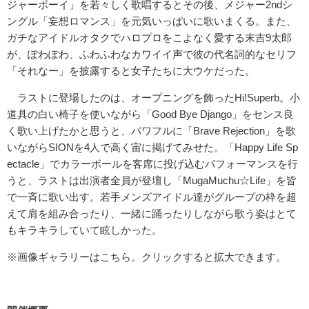
ジャーボーイ」を若々しく歌唱するとその後、メジャー2ndシ
ングル「妄想ロマンス」を元気いっぱいに歌いまくる。また、
ガチなアイドルオタクでハロプロをこよなく愛する末吉9太郎
が、ぽわぽわ、ふわふわなカワイイ声で彼の代名詞的なセリフ
「それなー」を披露すると女子たちに大ウケだった。
ラストに登場したのは、オープニングを飾ったHi!Superb。小
道具の白い椅子を使いながら「Good Bye Django」をセンス良
く歌い上げたかと思うと、パワフルに「Brave Rejection」を歌
いながらSIONを4人で高く宙に掲げてみせた。「Happy Life Sp
ectacle」でカラーボールを客席に投げ込むパフォーマンスを行
うと、ラストは出演者全員が登壇し「MugaMuchu☆Life」を皆
で一斉に歌い出す。若手メンズアイドル達がグループの枠を超
えて肩を組み合ったり、一緒に踊ったりしながら歌う姿はとて
もキラキラしていて眩しかった。
※画像ギャラリーはこちら。クリックすると拡大できます。