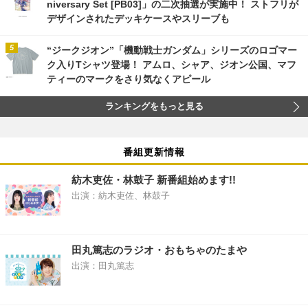
niversary Set [PB03]」の二次抽選が実施中！ ストフリが
デザインされたデッキケースやスリーブも
“ジークジオン”「機動戦士ガンダム」シリーズのロゴマー
ク入りTシャツ登場！ アムロ、シャア、ジオン公国、マフ
ティーのマークをさり気なくアピール
ランキングをもっと見る
番組更新情報
紡木吏佐・林鼓子 新番組始めます!!
出演：紡木吏佐、林鼓子
田丸篤志のラジオ・おもちゃのたまや
出演：田丸篤志