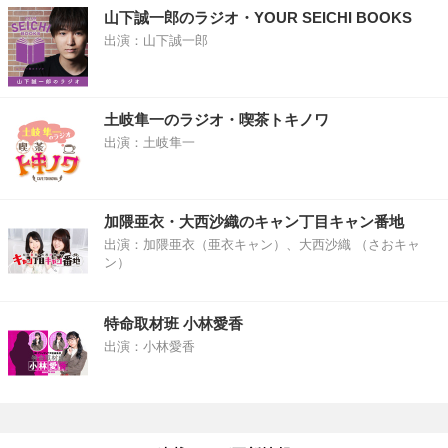
山下誠一郎のラジオ・YOUR SEICHI BOOKS
出演：山下誠一郎
土岐隼一のラジオ・喫茶トキノワ
出演：土岐隼一
加隈亜衣・大西沙織のキャン丁目キャン番地
出演：加隈亜衣（亜衣キャン）、大西沙織 （さおキャ
ン）
特命取材班 小林愛香
出演：小林愛香