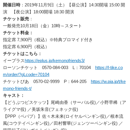
開催日時
：2019年11月9日（土）【昼公演】14:30開場 15:00 開
演 【夜公演】18:00開場 18:30 開演
チケット販売
：
一般発売10月18日（金）10時～スタート
チケット料金：
指定席 7,900円（税込）※特典ブロマイド付き
指定席 6,900円（税込）
チケットはこちら：
イープラス
https://eplus.jp/kemonofriends3/
ローソンチケット 0570-084-003 L：70104
https://l-tike.co
m/order/?gLcode=70104
チケットぴあ 0570-02-9999 P：644-205
https://w.pia.jp/t/ke
mono-friends-t/
キャスト：
【どうぶつビスケッツ】尾崎由香（サーバル役)／小野早稀（ア
ライグマ役) ／美坂朱音(フェネック役)
【PPP（ペパプ）】佐々木未来(ロイヤルペンギン役)／根本流
風(コウテイペンギン役)／田村響華(ジェンツーペンギン役) ／