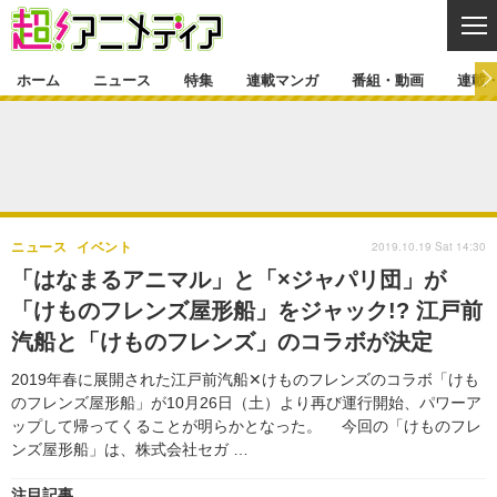
CL
ホーム
ニュース
特集
連載マンガ
番組・動画
連載
ニュース
ニュース一覧
アニメ
特集
ゲーム・アプリ
マンガ
特集一覧
カバー
連載マンガ
2019.10.19 Sat 14:30
ニュース
イベント
映画
音楽
インタビュー
レポート
連載マンガ一覧
連載一覧
番組・動画
「はなまるアニマル」と「×ジャパリ団」が
グッズ
イベント
「けものフレンズ屋形船」をジャック!? 江戸前
ラキりす
番組・動画一覧
ラジオ
連載・ブログ
汽船と「けものフレンズ」のコラボが決定
声優
コスプレ
動画
連載・ブログ一覧
コラム
2019年春に展開された江戸前汽船✕けものフレンズのコラボ「けも
舞台
新帝スタ
のフレンズ屋形船」が10月26日（土）より再び運行開始、パワーア
編集部ブログ・お知らせ
ップして帰ってくることが明らかとなった。 今回の「けものフレ
ンズ屋形船」は、株式会社セガ …
注目記事