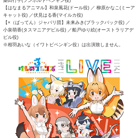
築田行子(フンボルトペンギン役)
【はなまるアニマル】和泉風花(ドール役) ／ 柳原かなこ(ミーア
キャット役) ／伏見はる香(マイルカ役)
【×（ばってん）ジャパリ団】未来みき(ブラックバック役) ／
小泉萌香(タスマニアデビル役) ／船戸ゆり絵(オーストラリアデ
ビル役)
※相羽あいな（イワトビペンギン役）は出演致しません。