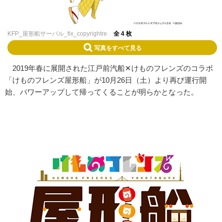
KFP_屋形船サーバル_fix_copyrightre
全 4 枚
写真をすべて見る
2019年春に展開された江戸前汽船✕けものフレンズのコラボ
「けものフレンズ屋形船」が10月26日（土）より再び運行開
始、パワーアップして帰ってくることが明らかとなった。