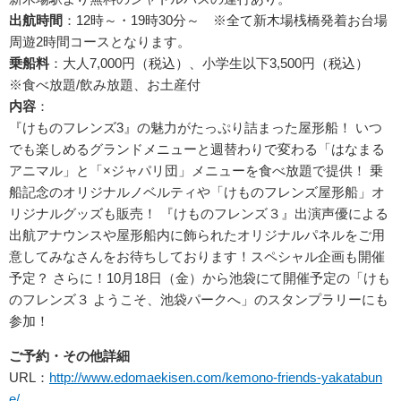
出航時間
：12時～・19時30分～ ※全て新木場桟橋発着お台場
周遊2時間コースとなります。
乗船料
：大人7,000円（税込）、小学生以下3,500円（税込）
※食べ放題/飲み放題、お土産付
内容
：
『けものフレンズ3』の魅力がたっぷり詰まった屋形船！ いつ
でも楽しめるグランドメニューと週替わりで変わる「はなまる
アニマル」と「×ジャパリ団」メニューを食べ放題で提供！ 乗
船記念のオリジナルノベルティや「けものフレンズ屋形船」オ
リジナルグッズも販売！ 『けものフレンズ３』出演声優による
出航アナウンスや屋形船内に飾られたオリジナルパネルをご用
意してみなさんをお待ちしております！スペシャル企画も開催
予定？ さらに！10月18日（金）から池袋にて開催予定の「けも
のフレンズ３ ようこそ、池袋パークへ」のスタンプラリーにも
参加！
ご予約・その他詳細
URL：
http://www.edomaekisen.com/kemono-friends-yakatabun
e/