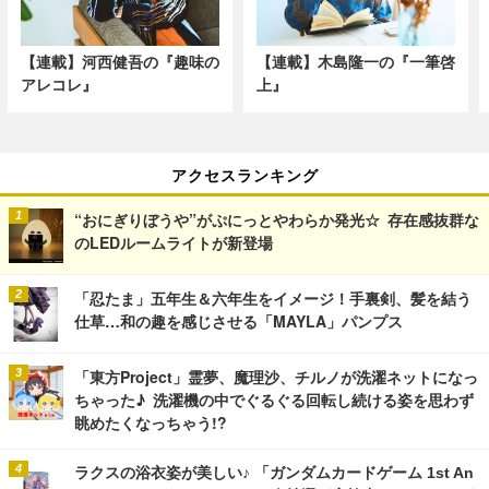
【連載】河西健吾の『趣味の
【連載】木島隆一の『一筆啓
アレコレ』
上』
アクセスランキング
“おにぎりぼうや”がぷにっとやわらか発光☆ 存在感抜群な
のLEDルームライトが新登場
「忍たま」五年生＆六年生をイメージ！手裏剣、髪を結う
仕草…和の趣を感じさせる「MAYLA」パンプス
「東方Project」霊夢、魔理沙、チルノが洗濯ネットになっ
ちゃった♪ 洗濯機の中でぐるぐる回転し続ける姿を思わず
眺めたくなっちゃう!?
ラクスの浴衣姿が美しい♪ 「ガンダムカードゲーム 1st An