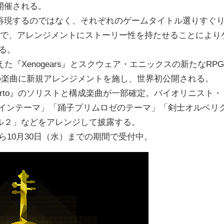
開催される。
現するのではなく、それぞれのゲームタイトル選りすぐ
曲で、アレンジメントにストーリー性を持たせることにより
蘇る。
『Xenogears』とスクウェア・エニックスの新たなRPG
ER』の楽曲に新規アレンジメントを施し、世界初公開される。
 Concerto』のソリストと構成楽曲が一部確定。バイオリニスト・
ER -メインテーマ」「踊子プリムロゼのテーマ」「剣士オルベリ
ル２」などをアレンジして披露する。
から10月30日（水）までの期間で受付中。