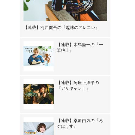
【連載】河西健吾の『趣味のアレコレ』
【連載】木島隆一の『一
筆啓上』
【連載】阿座上洋平の
『アザキャン！』
【連載】桑原由気の『ろ
ぐはうす』