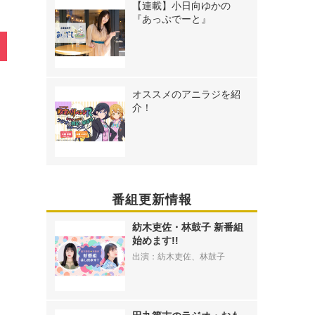
【連載】小日向ゆかの
『あっぷでーと』
オススメのアニラジを紹
介！
番組更新情報
紡木吏佐・林鼓子 新番組
始めます!!
出演：紡木吏佐、林鼓子