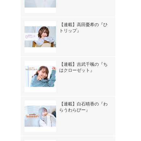
【連載】高田憂希の『ひ
トリップ』
【連載】吉武千颯の『ち
はクローゼット』
【連載】白石晴香の『わ
》
らうわらびー』