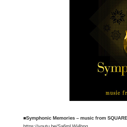
■Symphonic Memories – music from SQUARE
https://youtu.be/Sa6mLWj4hng