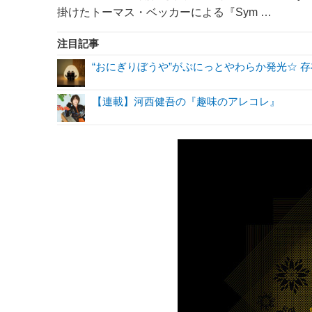
掛けたトーマス・ベッカーによる『Sym …
注目記事
“おにぎりぼうや”がぷにっとやわらか発光☆ 
【連載】河西健吾の『趣味のアレコレ』