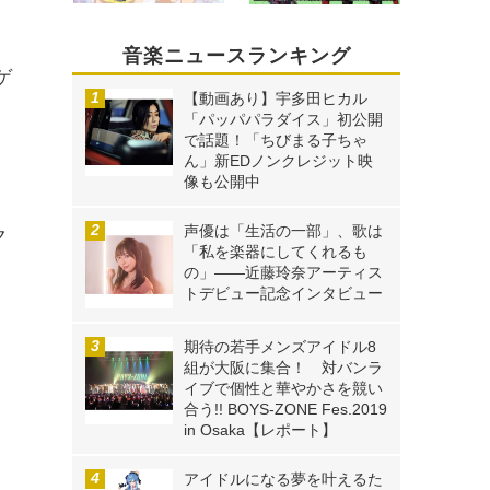
り
音楽ニュースランキング
ゲ
【動画あり】宇多田ヒカル
「パッパパラダイス」初公開
で話題！「ちびまる子ちゃ
ん」新EDノンクレジット映
像も公開中
声優は「生活の一部」、歌は
ク
「私を楽器にしてくれるも
の」――近藤玲奈アーティス
トデビュー記念インタビュー
期待の若手メンズアイドル8
組が大阪に集合！ 対バンラ
イブで個性と華やかさを競い
合う!! BOYS-ZONE Fes.2019
in Osaka【レポート】
アイドルになる夢を叶えるた