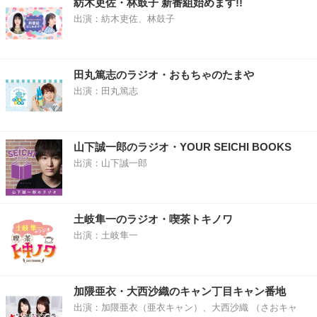
紡木吏佐・林鼓子 新番組始めます!!
出演：紡木吏佐、林鼓子
田丸篤志のラジオ・おもちゃのたまや
出演：田丸篤志
山下誠一郎のラジオ・YOUR SEICHI BOOKS
出演：山下誠一郎
土岐隼一のラジオ・喫茶トキノワ
出演：土岐隼一
加隈亜衣・大西沙織のキャン丁目キャン番地
出演：加隈亜衣（亜衣キャン）、大西沙織 （さおキャ