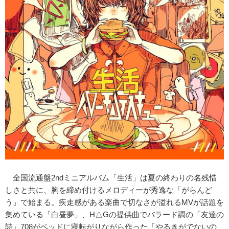
全国流通盤2ndミニアルバム「生活」は夏の終わりの名残惜
しさと共に、胸を締め付けるメロディーが秀逸な「がらんど
う」で始まる。疾走感がある楽曲で切なさが溢れるMVが話題を
集めている「白昼夢」、H△Gの提供曲でバラード調の「友達の
詩」708がベッドに寝転がりながら作った「やるきがでないの