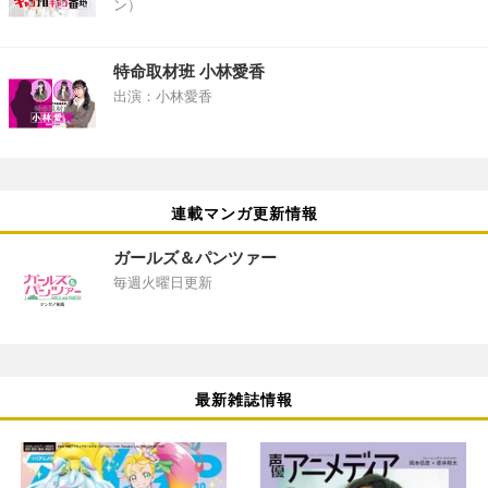
ン）
特命取材班 小林愛香
出演：小林愛香
連載マンガ更新情報
ガールズ＆パンツァー
毎週火曜日更新
最新雑誌情報