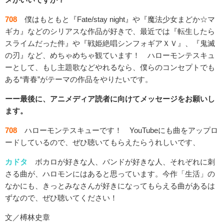
708
僕はもともと『Fate/stay night』や『魔法少女まどか☆マ
ギカ』などのシリアスな作品が好きで、最近では『転生したら
スライムだった件』や『戦姫絶唱シンフォギアＸＶ』、『鬼滅
の刃』など、めちゃめちゃ観ています！ ハローモンテスキュ
ーとして、もし主題歌などやれるなら、僕らのコンセプトでも
ある“青春”がテーマの作品をやりたいです。
ーー最後に、アニメディア読者に向けてメッセージをお願いし
ます。
708
ハローモンテスキューです！ YouTubeにも曲をアップロ
ードしているので、ぜひ聴いてもらえたらうれしいです、
カドタ
ボカロが好きな人、バンドが好きな人、それぞれに刺
さる曲が、ハロモンにはあると思っています。今作「生活」の
なかにも、きっとみなさんが好きになってもらえる曲があるは
ずなので、ぜひ聴いてください！
文／榑林史章