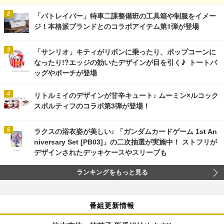
「パトレイバー」特車二課整備班の工具箱や制服をイメー
ジ！本格派ブランドとのコラボアイテム第1弾が登場
「サンリオ」キティがリボンに乗ったり、ポップコーンに
なったり!?エッジの効いたデザインが目を引く♪ トートバ
ッグやポーチが登場
リトルミイのデザインが甘辛キュート♪ ムーミン×ルコック
スポルティフのコラボ第3弾が登場！
ラクスの浴衣姿が美しい♪ 「ガンダムカードゲーム 1st An
niversary Set [PB03]」の二次抽選が実施中！ ストフリが
デザインされたデッキケースやスリーブも
ランキングをもっと見る
番組更新情報