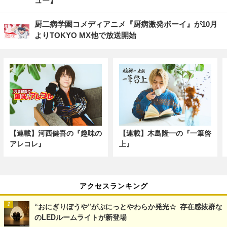
ュー】
厨二病学園コメディアニメ『厨病激発ボーイ』が10月
よりTOKYO MX他で放送開始
【連載】河西健吾の『趣味の
【連載】木島隆一の『一筆啓
アレコレ』
上』
アクセスランキング
“おにぎりぼうや”がぷにっとやわらか発光☆ 存在感抜群な
のLEDルームライトが新登場