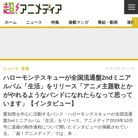
CL
ホーム
ニュース
特集
連載マンガ
番組・動画
連載
ニュース
ニュース一覧
アニメ
特集
ゲーム・アプリ
マンガ
特集一覧
カバー
連載マンガ
2019.9.28 Sat 11:00
ニュース
音楽
映画
音楽
インタビュー
レポート
連載マンガ一覧
連載一覧
番組・動画
ハローモンテスキューが全国流通盤2ndミニア
グッズ
イベント
ルバム「生活」をリリース「アニメ主題歌とか
ラキりす
番組・動画一覧
ラジオ
連載・ブログ
がやれるようなバンドになれたらなって思って
声優
コスプレ
動画
連載・ブログ一覧
コラム
います」【インタビュー】
舞台
新帝スタ
編集部ブログ・お知らせ
愛知県を中心に活動するバンド・ハローモンテスキューが全国流通
盤2ndミニアルバム「生活」をリリース。アニメディア2019年10月
号に楽曲の制作過程について聞いたインタビューが掲載されてい
る。「超！アニメディア」では、本 …