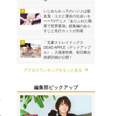
いじめられっ子のハジメは吸
血鬼・ユエと運命の出会いを
ーーTVアニメ『ありふれた職
業で世界最強』総集編のあら
すじと先行カットが到着
「文豪ストレイドッグス
DEAD APPLE（デッドアップ
ル）」入場者特典、初日舞台
挨拶詳細が公開！
アクセスランキングをもっと見る
編集部ピックアップ
え