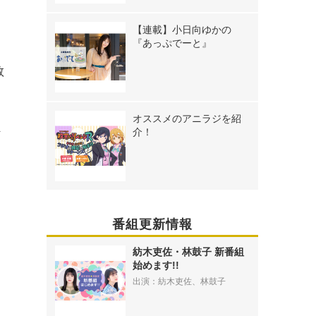
【連載】小日向ゆかの
『あっぷでーと』
教
』
ラ
オススメのアニラジを紹
な
介！
番組更新情報
紡木吏佐・林鼓子 新番組
始めます!!
っ
出演：紡木吏佐、林鼓子
、