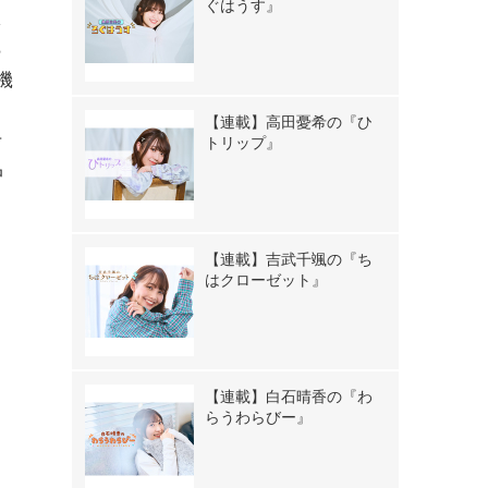
ぐはうす』
え
ら
機
し
【連載】高田憂希の『ひ
方
トリップ』
中
ま
【連載】吉武千颯の『ち
はクローゼット』
【連載】白石晴香の『わ
らうわらびー』