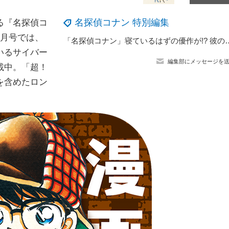
名探偵コナン 特別編集
る『名探偵コ
9月号では、
「名探偵コナン」寝ているはずの優作が!? 彼の正体は… ぶっ
いるサイバー
編集部にメッセージを
載中。「超！
を含めたロン