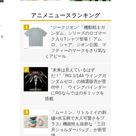
アニメニュースランキング
つけ本番“工藤優作の推理ショー” #1072先行カット
“ジークジオン”「機動戦士ガ
ンダム」シリーズのロゴマー
送る
ク入りTシャツ登場！ アム
ロ、シャア、ジオン公国、マ
フティーのマークをさり気な
くアピール
“未来は見えているはず
だ！”「RG 1/144 ウイングガ
ンダムゼロ」の抽選販売が受
付中！ ウイングバインダー
にRGならではのギミックを
搭載
「ムーミン」リトルミイの刺
繍×水玉柄で大人可愛さをプ
ラス♪ 機能性も抜群な「三日
月ショルダーバッグ」が新登
場