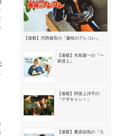
情
探
探
学
【連載】河西健吾の『趣味のアレコレ』
【連載】木島隆一の『一
筆啓上』
代
し
【連載】阿座上洋平の
『アザキャン！』
触
話
【連載】桑原由気の『ろ