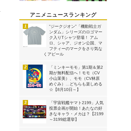
人
アニメニュースランキング
“ジークジオン”「機動戦士ガ
ンダム」シリーズのロゴマー
ク入りTシャツ登場！ アム
ロ、シャア、ジオン公国、マ
フティーのマークをさり気な
くアピール
「ミンキーモモ」第1期＆第2
期が無料配信へ！モモ（CV
小山茉美）、モモ（CV林原
めぐみ）…どちらも楽しめる
☆【8月10日～】
「宇宙戦艦ヤマト2199」人気
投票企画が開始！あたなの好
きなキャラ・メカは？【2199
～3199総選挙】