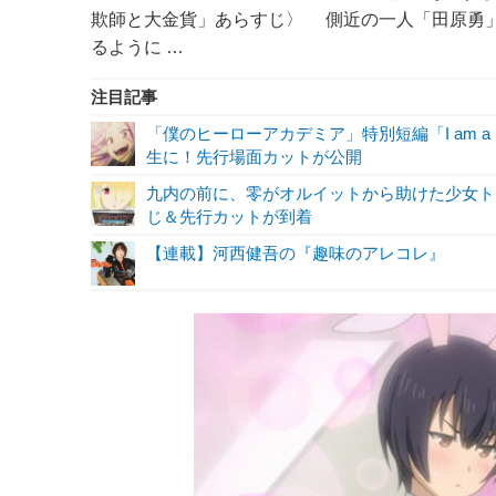
欺師と大金貨」あらすじ〉 側近の一人「田原勇
るように …
注目記事
「僕のヒーローアカデミア」特別短編「I am a 
生に！先行場面カットが公開
九内の前に、零がオルイットから助けた少女ト
じ＆先行カットが到着
【連載】河西健吾の『趣味のアレコレ』