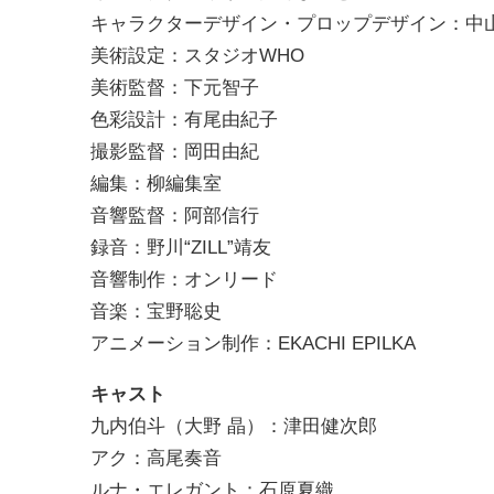
キャラクターデザイン・プロップデザイン：中
美術設定：スタジオWHO
美術監督：下元智子
色彩設計：有尾由紀子
撮影監督：岡田由紀
編集：柳編集室
音響監督：阿部信行
録音：野川“ZILL”靖友
音響制作：オンリード
音楽：宝野聡史
アニメーション制作：EKACHI EPILKA
キャスト
九内伯斗（大野 晶）：津田健次郎
アク：高尾奏音
ルナ・エレガント：石原夏織