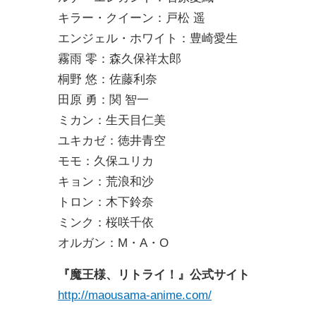
キラー・クイーン：戸松 遥
エンジェル・ホワイト：豊崎愛生
霧雨 零：森久保祥太郎
桐野 悠：佐藤利奈
田原 勇：関 智一
ミカン：生天目仁美
ユキカゼ：徳井青空
モモ：久保ユリカ
キョン：荒浪和沙
トロン：木下鈴奈
ミンク：桜咲千依
オルガン：M・A・O
『魔王様、リトライ！』公式サイト
http://maousama-anime.com/