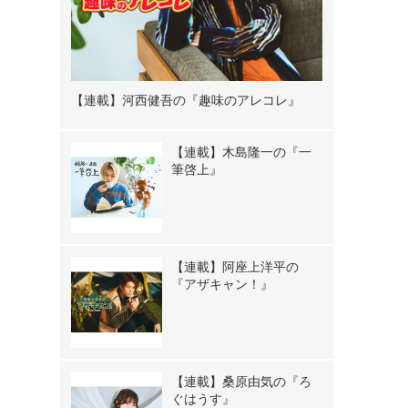
【連載】河西健吾の『趣味のアレコレ』
【連載】木島隆一の『一
筆啓上』
【連載】阿座上洋平の
『アザキャン！』
【連載】桑原由気の『ろ
ぐはうす』