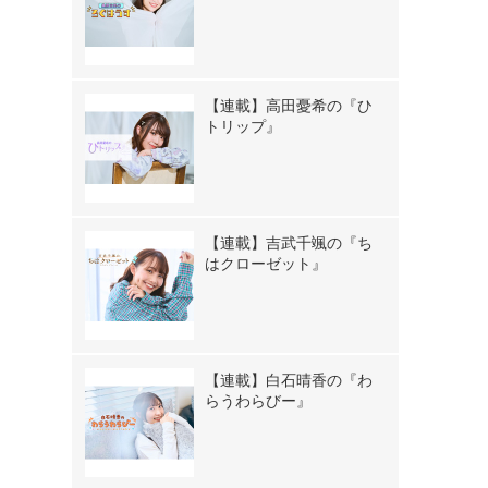
【連載】高田憂希の『ひ
トリップ』
【連載】吉武千颯の『ち
はクローゼット』
【連載】白石晴香の『わ
らうわらびー』