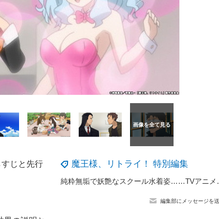
魔王様、リトライ！ 特別編集
らすじと先行
純粋無垢で妖艶なスクール水着姿……TVアニ
編集部にメッセージを