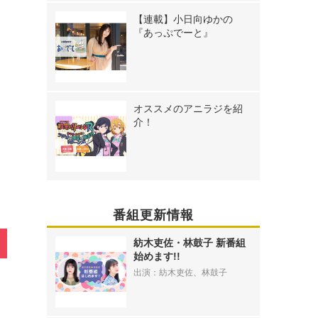
【連載】小日向ゆかの
『あっぷでーと』
オススメのアニラジを紹
》
介！
番組更新情報
紡木吏佐・林鼓子 新番組
始めます!!
出演：紡木吏佐、林鼓子