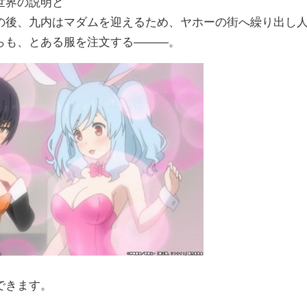
世界の説明と
の後、九内はマダムを迎えるため、ヤホーの街へ繰り出し
らも、とある服を注文する―――。
できます。