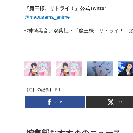
『魔王様、リトライ！』公式Twitter
@maousama_anime
©神埼黒音／双葉社・「魔王様、リトライ！」
【注目の記事】[PR]
シェア
ポスト